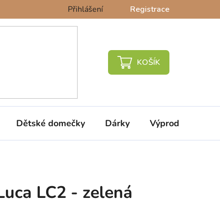
Přihlášení
Registrace
NÁKUPNÍ
KOŠÍK
Dětské domečky
Dárky
Výprodej %
Luca LC2 - zelená