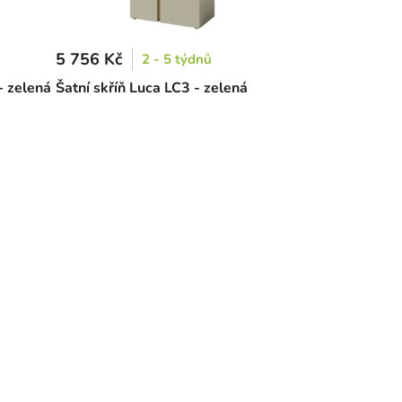
5 756 Kč
2 - 5 týdnů
- zelená
Šatní skříň Luca LC3 - zelená