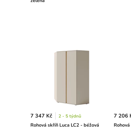
zelená
7 347 Kč
7 206 
2 - 5 týdnů
Rohová skříň Luca LC2 - béžová
Rohová 