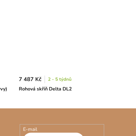
7 487 Kč
2 - 5 týdnů
rvy)
Rohová skříň Delta DL2
E-mail