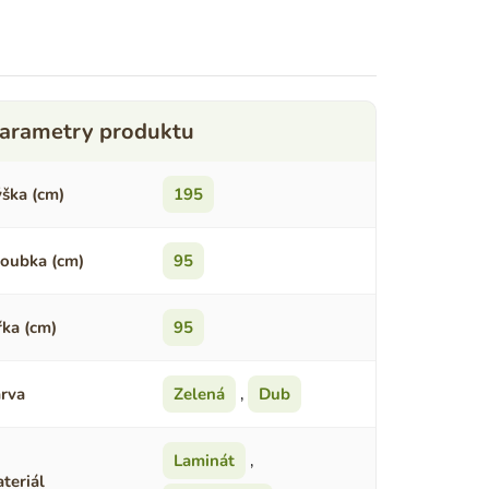
ška (cm)
195
oubka (cm)
95
řka (cm)
95
rva
Zelená
,
Dub
Laminát
,
teriál