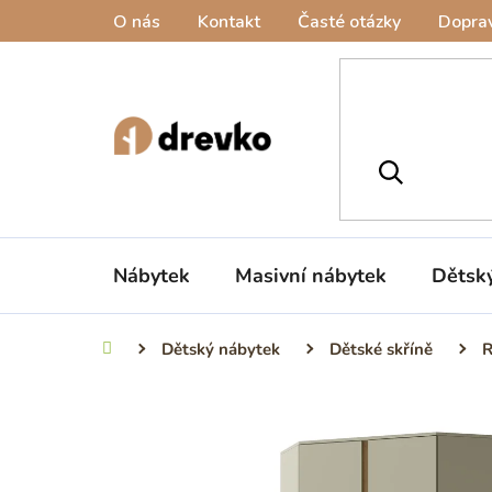
Přejít
O nás
Kontakt
Časté otázky
Doprav
na
obsah
Nábytek
Masivní nábytek
Dětsk
Dětský nábytek
Dětské skříně
R
Domů