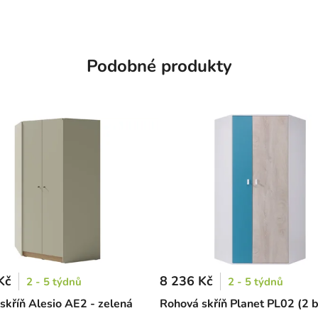
Podobné produkty
Kč
8 236 Kč
2 - 5 týdnů
2 - 5 týdnů
skříň Alesio AE2 - zelená
Rohová skříň Planet PL02 (2 