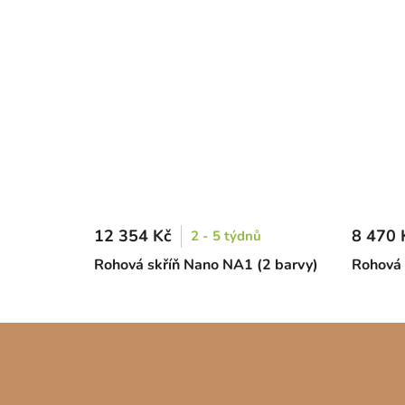
12 354 Kč
8 470 
2 - 5 týdnů
Rohová skříň Nano NA1 (2 barvy)
Rohová 
Z
á
p