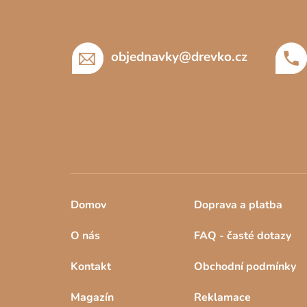
a
t
í
objednavky
@
drevko.cz
Domov
Doprava a platba
O nás
FAQ - časté dotazy
Kontakt
Obchodní podmínky
Magazín
Reklamace