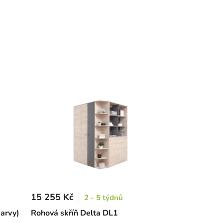
15 255 Kč
2 - 5 týdnů
barvy)
Rohová skříň Delta DL1