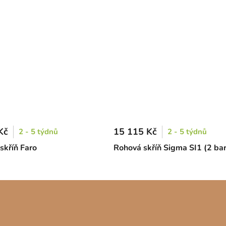
Kč
15 115 Kč
2 - 5 týdnů
2 - 5 týdnů
skříň Faro
Rohová skříň Sigma SI1 (2 ba