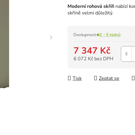
hodnocení
Moderní rohová skříň
nabízí ko
produktu
skříně velmi důležitý.
je
0,0
z
5
Dostupnost:
2 - 5 týdnů
hvězdiček.
7 347 Kč
6 072 Kč bez DPH
Měrná cena:
Tisk
Zeptat se