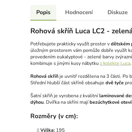
Popis
Hodnocení
Diskuze
Rohová skříň Luca LC2 - zelená
Potřebujete prakticky využít prostor v
dětském 
úložným prostorem vám pomůže dobře využít ka
provedením eukalyptové - zelené barvy zvýrazně
kombinuje s jinými kusy nábytku
z kolekce Luca
.
Rohová skříň
je uvnitř rozdělena na 3 části. Po 
Střední hlubší část skříně obsahuje
dvě tyče
pro
Šatní skříň je vyrobena z kvalitní
laminované de
dýhou
. Dvířka na skříni mají
bezúchytkové oteví
Rozměry (v cm):
Výška:
195