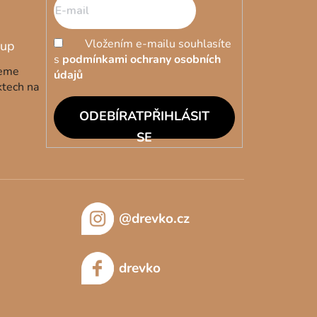
Vložením e-mailu souhlasíte
s
podmínkami ochrany osobních
deme
údajů
ktech na
PŘIHLÁSIT
SE
@drevko.cz
drevko