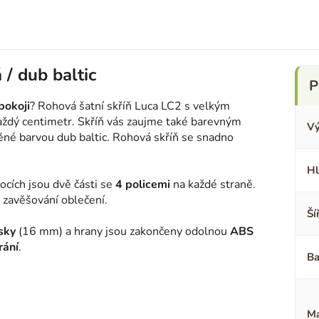
 / dub baltic
pokoji
? Rohová šatní skříň Luca LC2 s velkým
ždý centimetr. Skříň vás zaujme také barevným
Vý
né barvou dub baltic. Rohová skříň se snadno
Hl
bocích jsou dvě části se
4 policemi
na každé straně.
 zavěšování oblečení.
Ší
sky
(16 mm) a hrany jsou zakončeny odolnou
ABS
rání
.
Ba
Ma