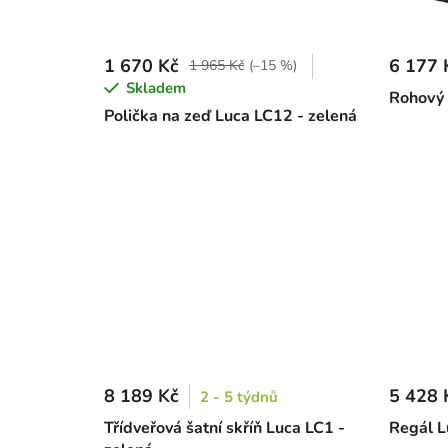
1 670 Kč
6 177 
1 965 Kč
(–15 %)
Skladem
Rohový 
Polička na zeď Luca LC12 - zelená
8 189 Kč
5 428 
2 - 5 týdnů
Třídveřová šatní skříň Luca LC1 -
Regál L