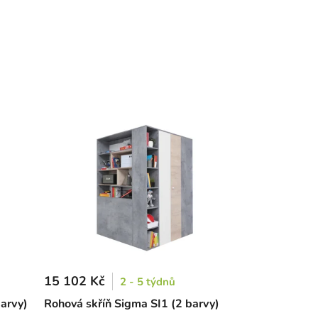
15 102 Kč
2 - 5 týdnů
barvy)
Rohová skříň Sigma SI1 (2 barvy)