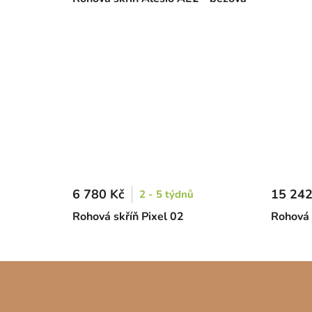
6 780 Kč
15 242
2 - 5 týdnů
Rohová skříň Pixel 02
Rohová 
Z
á