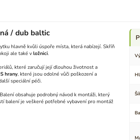
ná / dub baltic
u hlavně kvůli úspoře místa, která nabízejí. Skříň
koji ale také v
ložnici
.
Vý
iálů, které zaručují její dlouhou životnost a
S hrany
, které jsou odolné vůči poškození a
Hl
alší speciální péči.
Ší
 Balení obsahuje podrobný návod k montáži, který
ástí balení je veškeré potřebné vybavení pro montáž
Ba
Ma