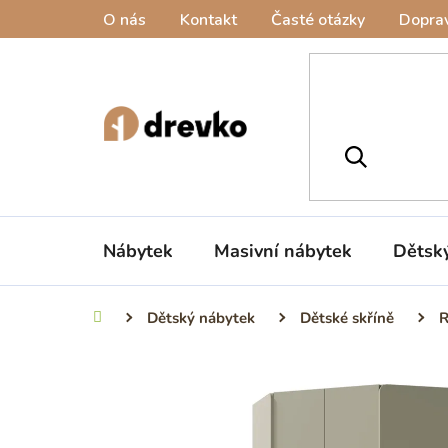
Přejít
O nás
Kontakt
Časté otázky
Doprav
na
obsah
Nábytek
Masivní nábytek
Dětsk
Dětský nábytek
Dětské skříně
R
Domů