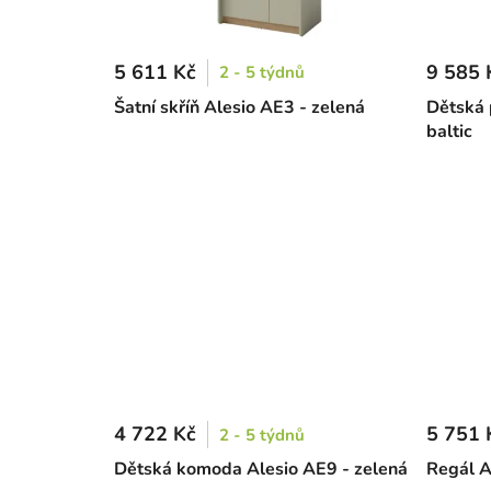
5 611 Kč
9 585 
2 - 5 týdnů
Šatní skříň Alesio AE3 - zelená
Dětská 
baltic
4 722 Kč
5 751 
2 - 5 týdnů
Dětská komoda Alesio AE9 - zelená
Regál A