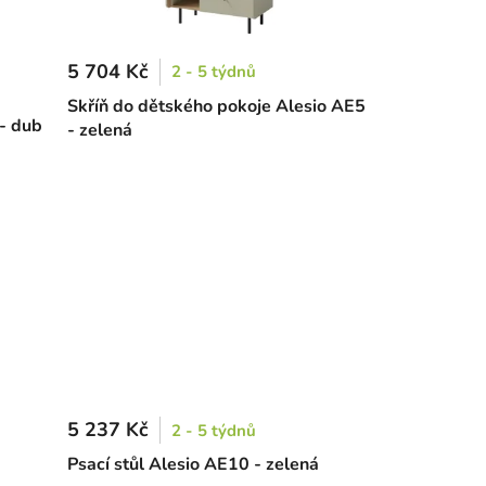
5 704 Kč
2 - 5 týdnů
Skříň do dětského pokoje Alesio AE5
- dub
- zelená
5 237 Kč
2 - 5 týdnů
Psací stůl Alesio AE10 - zelená