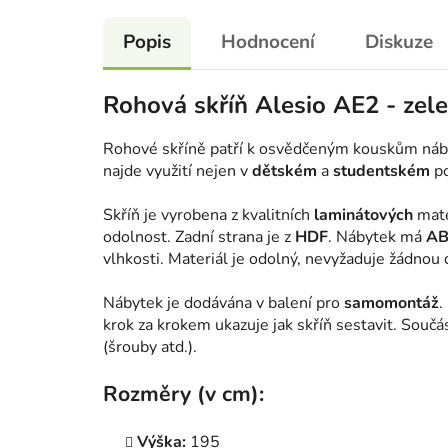
Popis
Hodnocení
Diskuze
Rohová skříň Alesio AE2 - zele
Rohové skříně patří k osvědčeným kouskům nábytk
najde využití nejen v
dětském
a
studentském
po
Skříň je vyrobena z kvalitních
laminátových
mater
odolnost. Zadní strana je z
HDF
. Nábytek má
AB
vlhkosti. Materiál je odolný, nevyžaduje žádnou d
Nábytek je dodávána v balení pro
samomontáž
.
krok za krokem ukazuje jak skříň sestavit. Souč
(šrouby atd.).
Rozměry (v cm):
Výška:
195