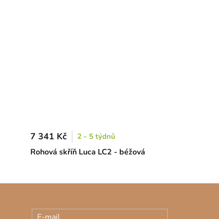
7 341 Kč
2 - 5 týdnů
Rohová skříň Luca LC2 - béžová
E-mail