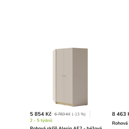
5 854 Kč
8 463 
6 783 Kč
(–13 %)
2 - 5 týdnů
Rohová 
Rohová skříň Alesio AE2 - béžová