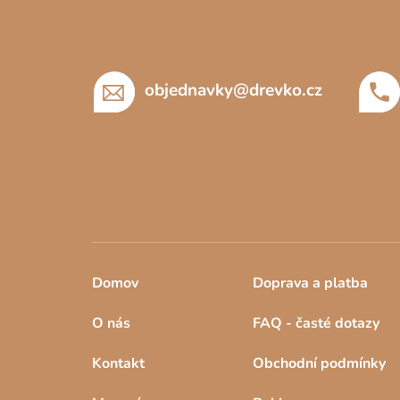
p
a
t
í
objednavky
@
drevko.cz
Domov
Doprava a platba
O nás
FAQ - časté dotazy
Kontakt
Obchodní podmínky