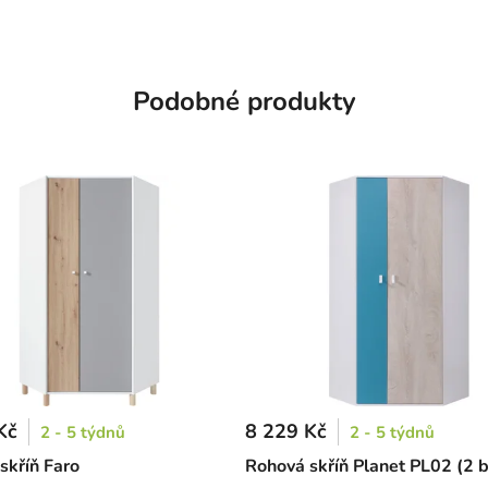
Podobné produkty
Kč
8 229 Kč
2 - 5 týdnů
2 - 5 týdnů
skříň Faro
Rohová skříň Planet PL02 (2 