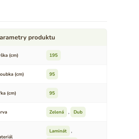
ška (cm)
195
oubka (cm)
95
řka (cm)
95
rva
Zelená
,
Dub
Laminát
,
teriál