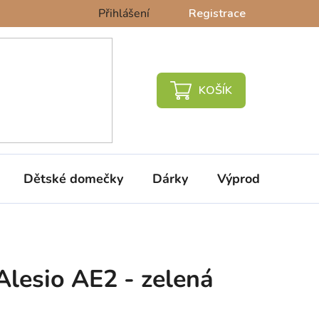
Přihlášení
Registrace
NÁKUPNÍ
KOŠÍK
Dětské domečky
Dárky
Výprodej %
Alesio AE2 - zelená