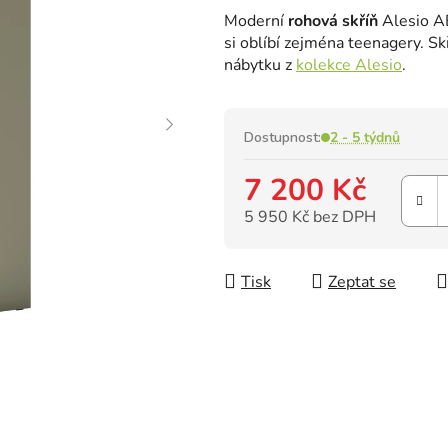
hodnocení
Moderní
rohová
skříň
Alesio A
produktu
si oblíbí zejména teenagery. S
je
nábytku z
kolekce Alesio
.
0,0
z
5
hvězdiček.
Dostupnost:
2 - 5 týdnů
7 200 Kč
5 950 Kč bez DPH
Měrná cena:
Tisk
Zeptat se