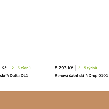
 Kč
8 293 Kč
2 - 5 týdnů
2 - 5 týdnů
skříň Delta DL1
Rohová šatní skříň Drop 0101