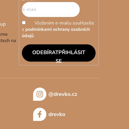
Vložením e-mailu souhlasíte
s
podmínkami ochrany osobních
deme
údajů
ktech na
PŘIHLÁSIT
SE
@drevko.cz
drevko