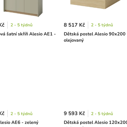
Kč
8 517 Kč
2 - 5 týdnů
2 - 5 týdnů
vá šatní skříň Alesio AE1 -
Dětská postel Alesio 90x200 
olejovaný
Kč
9 593 Kč
2 - 5 týdnů
2 - 5 týdnů
lesio AE6 - zelený
Dětská postel Alesio 120x20