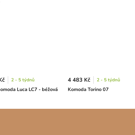
)
Kč
4 483 Kč
2 - 5 týdnů
2 - 5 týdnů
komoda Luca LC7 - béžová
Komoda Torino 07