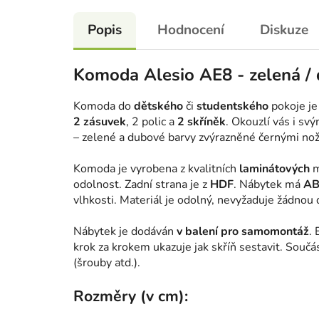
Popis
Hodnocení
Diskuze
Komoda Alesio AE8 - zelená / 
Komoda do
dětského
či
studentského
pokoje je
2 zásuvek
, 2 polic a
2
skříněk
. Okouzlí vás i s
– zelené a dubové barvy zvýrazněné černými nož
Komoda je vyrobena z kvalitních
laminátových
m
odolnost. Zadní strana je z
HDF
. Nábytek má
AB
vlhkosti. Materiál je odolný, nevyžaduje žádnou d
Nábytek je dodáván
v balení pro samomontáž
.
krok za krokem ukazuje jak skříň sestavit. Souč
(šrouby atd.).
Rozměry (v cm):