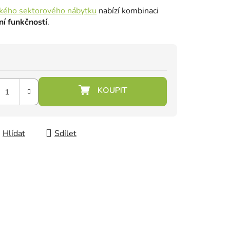
kého sektorového nábytku
nabízí kombinaci
í funkčností
.
Hlídat
Sdílet