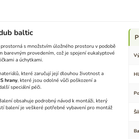
dub baltic
 prostorná s množstvím úložného prostoru v podobě
vým barevným provedením, což je spojení eukalyptové
Vý
ičkami a úchytkami.
ateriálů, které zaručují její dlouhou životnost a
Hl
S
hrany
, které jsou odolné vůči poškození a
alší speciální péči.
Po
 Balení obsahuje podrobný návod k montáži, který
ástí balení je veškeré potřebné vybavení pro montáž
Ší
Ba