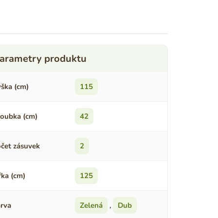
ška (cm)
115
oubka (cm)
42
čet zásuvek
2
řka (cm)
125
rva
Zelená
,
Dub