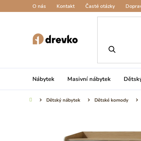
Přejít
O nás
Kontakt
Časté otázky
Doprav
na
obsah
Nábytek
Masivní nábytek
Dětsk
Dětský nábytek
Dětské komody
Domů