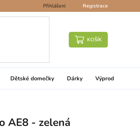
Přihlášení
Registrace
NÁKUPNÍ
KOŠÍK
Dětské domečky
Dárky
Výprodej %
o AE8 - zelená