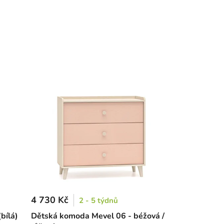
4 730 Kč
2 - 5 týdnů
bílá)
Dětská komoda Mevel 06 - béžová /