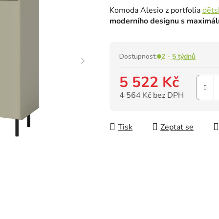
hodnocení
Komoda Alesio z portfolia
děts
produktu
moderního designu s maximáln
je
0,0
z
5
Dostupnost:
2 - 5 týdnů
hvězdiček.
5 522 Kč
4 564 Kč bez DPH
Měrná cena:
Tisk
Zeptat se