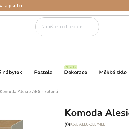
a a platba
ý nábytek
Postele
Dekorace
Měkké sklo
Komoda Alesio AE8 - zelená
Komoda Alesi
Průměrné
(0)
ALE8-ZEL/MEB