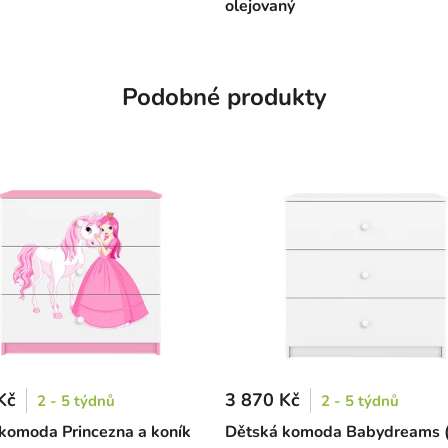
olejovaný
Podobné produkty
Kč
3 870 Kč
2 - 5 týdnů
2 - 5 týdnů
komoda Princezna a koník
Dětská komoda Babydreams (