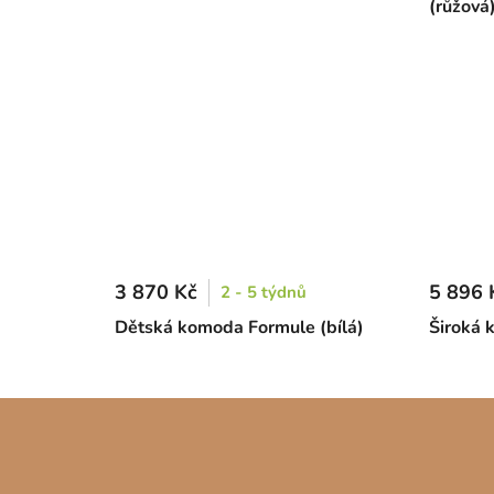
(růžová
3 870 Kč
5 896 
2 - 5 týdnů
Dětská komoda Formule (bílá)
Široká 
Z
á
p