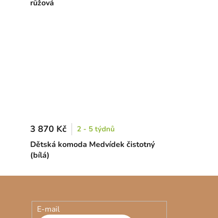
růžová
3 870 Kč
2 - 5 týdnů
Dětská komoda Medvídek čistotný
(bílá)
E-mail