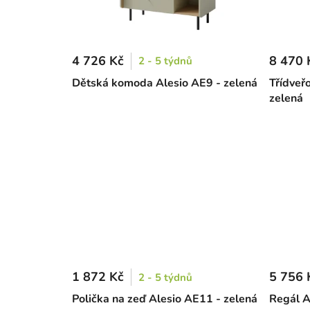
4 726 Kč
8 470 
2 - 5 týdnů
Dětská komoda Alesio AE9 - zelená
Třídveřo
zelená
1 872 Kč
5 756 
2 - 5 týdnů
Polička na zeď Alesio AE11 - zelená
Regál A