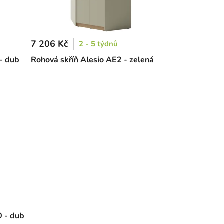
7 206 Kč
2 - 5 týdnů
- dub
Rohová skříň Alesio AE2 - zelená
0 - dub