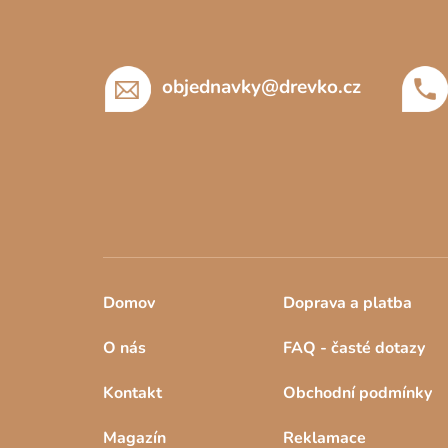
a
t
í
objednavky
@
drevko.cz
Domov
Doprava a platba
O nás
FAQ - časté dotazy
Kontakt
Obchodní podmínky
Magazín
Reklamace