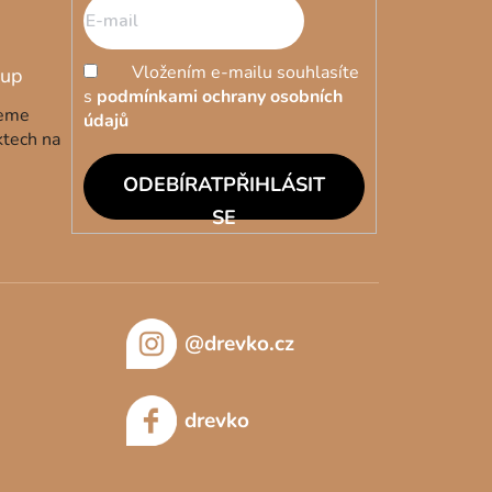
Vložením e-mailu souhlasíte
s
podmínkami ochrany osobních
deme
údajů
ktech na
PŘIHLÁSIT
SE
@drevko.cz
drevko