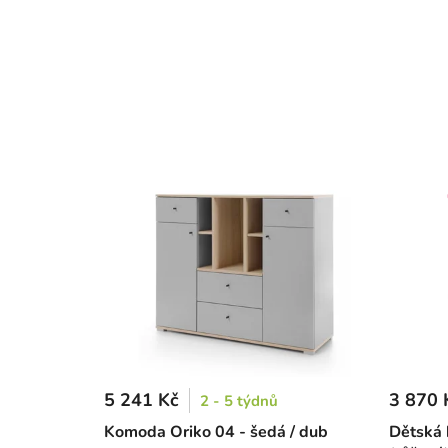
5 241 Kč
3 870 
2 - 5 týdnů
Komoda Oriko 04 - šedá / dub
Dětská 