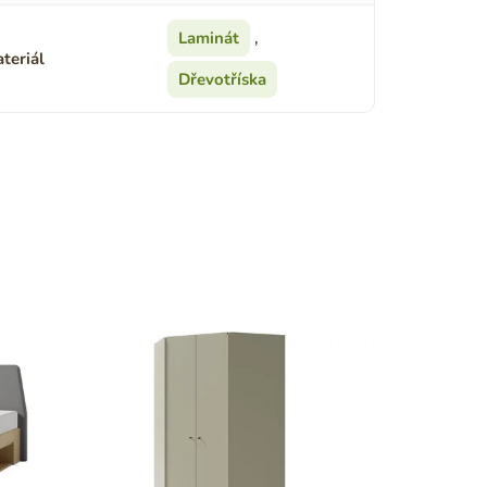
Laminát
,
teriál
Dřevotříska