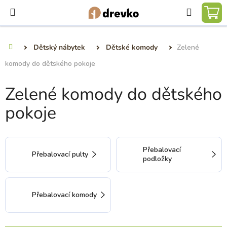
Přejít
Hledat
na
NÁ
obsah
KO
Dětský nábytek
Dětské komody
Zelené
Domů
komody do dětského pokoje
Zelené komody do dětského
pokoje
Přebalovací
Přebalovací pulty
podložky
Přebalovací komody