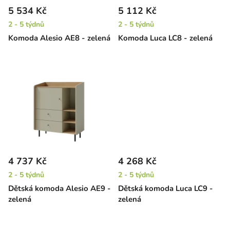
r
5 534 Kč
5 112 Kč
o
2 - 5 týdnů
2 - 5 týdnů
d
Komoda Alesio AE8 - zelená
Komoda Luca LC8 - zelená
u
k
t
ů
4 737 Kč
4 268 Kč
2 - 5 týdnů
2 - 5 týdnů
Dětská komoda Alesio AE9 -
Dětská komoda Luca LC9 -
zelená
zelená