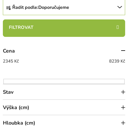
Ř
Řadit podle:
Doporučujeme
a
z
e
n
í
p
Cena
r
o
2345
Kč
8239
Kč
d
u
k
t
Stav
ů
Výška (cm)
Hloubka (cm)