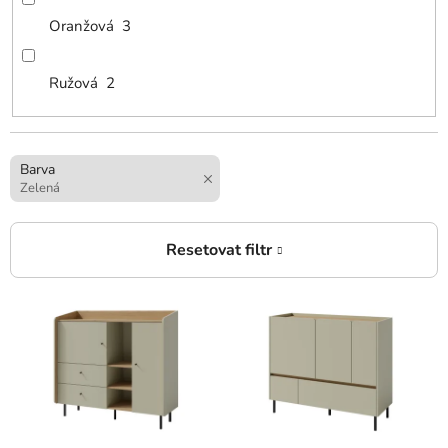
Oranžová
3
Ružová
2
Barva
Zelená
V
ý
p
i
s
p