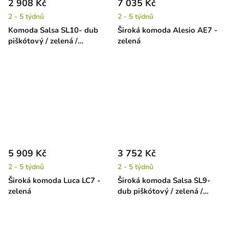
2 908 Kč
7 035 Kč
2 - 5 týdnů
2 - 5 týdnů
Komoda Salsa SL10- dub
Široká komoda Alesio AE7 -
piškótový / zelená /
zelená
oranžová
5 909 Kč
3 752 Kč
2 - 5 týdnů
2 - 5 týdnů
Široká komoda Luca LC7 -
Široká komoda Salsa SL9-
zelená
dub piškótový / zelená /
oranžová