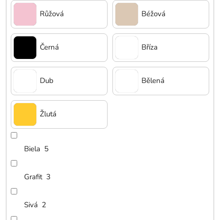
Růžová
Béžová
Černá
Bříza
Dub
Bělená
Žlutá
Biela
5
Grafit
3
Sivá
2