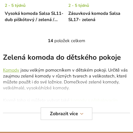
2 - 5 týdnů
2 - 5 týdnů
Vysoká komoda Salsa SL11-
Zásuvková komoda Salsa
dub piškótový / zelená /
SL17- zelená
oranžová
14
položek celkem
O
v
l
Zelená komoda do dětského pokoje
á
d
Komody
jsou velkým pomocníkem v dětském pokoji. Určitě vás
a
zaujmou zelené komody v různých tvarech a velikostech, které
c
můžete použít i do své ložnice. Domečkové zelené komody,
velké/malé, vysoké/nízké komody.
í
p
Kromě toho si můžete vybrat také
komody s přebalovacím
r
pultem
, které jsou velmi oblíbené pro maminky s malými
v
miminky. Jsou vyrobeny z masivního dřeva, které je bezpečné
Zobrazit více
k
pro děti a vydrží léta. Ke komodám s přebalovacím pultem lze
y
dokoupit
přebalovací podložky.
v