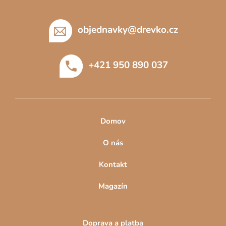
Z
ý
p
á
i
p
objednavky
@
drevko.cz
s
a
u
t
+421 950 890 037
í
Domov
O nás
Kontakt
Magazín
Doprava a platba