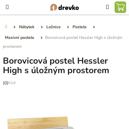
Přejít
Hledat
na
NÁ
obsah
KO
Nábytek
Ložnice
Postele
Domů
Masivní postele
Borovicová postel Hessler High s úložným
prostorem
Borovicová postel Hessler
High s úložným prostorem
Průměrné
(0)
hodnocení
produktu
je
0,0
z
5
hvězdiček.