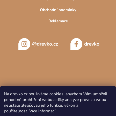
Obchodní podmínky
Reklamace
@drevko.cz
drevko
Na drevko.cz používáme cookies, abychom Vám umožnili
pohodlné prohlížení webu a díky analýze provozu webu
neustále zlepšovali jeho funkce, výkon a
použitelnost.
Více informací