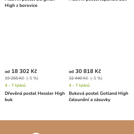
High z borovice
18 302 Kč
30 818 Kč
od
od
19 265 Kč
(–5 %)
32 440 Kč
(–5 %)
4 - 7 týdnů
4 - 7 týdnů
Dřevěná postel Hessler High
Buková postel Gotland High
buk
čalounění a zásuvky
Z
á