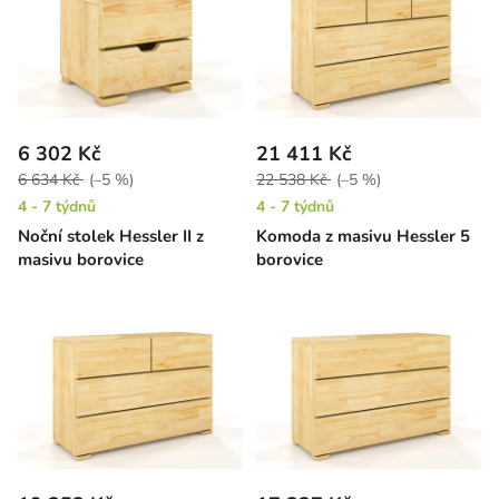
6 302 Kč
21 411 Kč
6 634 Kč
(–5 %)
22 538 Kč
(–5 %)
4 - 7 týdnů
4 - 7 týdnů
Noční stolek Hessler II z
Komoda z masivu Hessler 5
masivu borovice
borovice