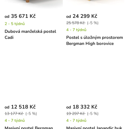
35 671 Kč
24 299 Kč
od
od
25 578 Kč
(–5 %)
2 - 5 týdnů
4 - 7 týdnů
Dubová manželská postel
Cadi
Postel s úložným prostorem
Bergman High borovice
12 518 Kč
18 332 Kč
od
od
13 177 Kč
(–5 %)
19 297 Kč
(–5 %)
4 - 7 týdnů
4 - 7 týdnů
Masivní postel Bergman
Masivní postel Japandic buk