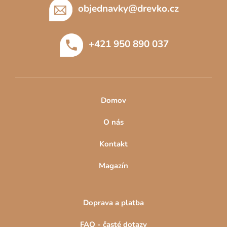
p
objednavky
@
drevko.cz
a
t
+421 950 890 037
í
Domov
O nás
Kontakt
Magazín
Doprava a platba
FAQ - časté dotazy