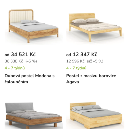
34 521 Kč
12 347 Kč
od
od
36 338 Kč
(–5 %)
12 996 Kč
(až –5 %)
4 - 7 týdnů
4 - 7 týdnů
Dubová postel Modena s
Postel z masivu borovice
čalouněním
Agava