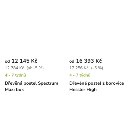
prostorem
12 145 Kč
16 393 Kč
od
od
12 784 Kč
(až –5 %)
17 256 Kč
(–5 %)
4 - 7 týdnů
4 - 7 týdnů
Dřevěná postel Spectrum
Dřevěná postel z borovice
Maxi buk
Hessler High