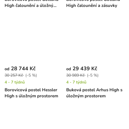
High čalounění a úložný
High čalounění a zásuvky
prostor
28 744 Kč
29 439 Kč
od
od
30 257 Kč
(–5 %)
30 989 Kč
(–5 %)
4 - 7 týdnů
4 - 7 týdnů
Borovicová postel Hessler
Buková postel Arhus High s
High s úložným prostorem
úložným prostorem