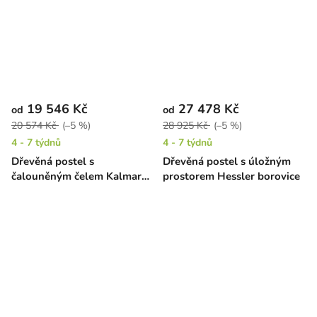
19 546 Kč
27 478 Kč
od
od
20 574 Kč
(–5 %)
28 925 Kč
(–5 %)
4 - 7 týdnů
4 - 7 týdnů
Dřevěná postel s
Dřevěná postel s úložným
čalouněným čelem Kalmar
prostorem Hessler borovice
High buk