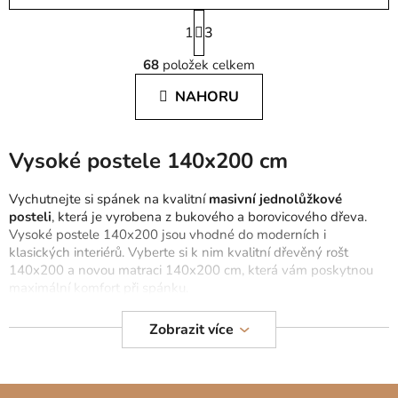
S
1
t
3
O
r
68
položek celkem
á
v
n
l
NAHORU
k
á
o
d
v
a
á
Vysoké postele 140x200 cm
c
n
í
í
Vychutnejte si spánek na kvalitní
masivní
jednolůžkové
p
posteli
, která je vyrobena z bukového a borovicového dřeva.
r
Vysoké postele 140x200 jsou vhodné do moderních i
v
klasických interiérů. Vyberte si k nim kvalitní dřevěný rošt
k
140x200 a novou matraci 140x200 cm, která vám poskytnou
y
maximální komfort při spánku.
v
ý
V nabídce jsou i
jednolůžkové postele 90x200
z masivu,
Zobrazit více
p
manželské postele 180x200 cm
a vysoké
manželské postele
i
200x200 cm.
s
Z