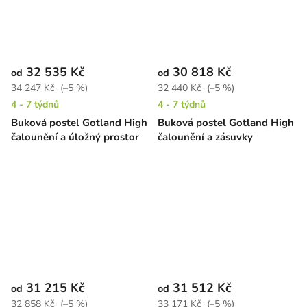
32 535 Kč
30 818 Kč
od
od
34 247 Kč
(–5 %)
32 440 Kč
(–5 %)
4 - 7 týdnů
4 - 7 týdnů
Buková postel Gotland High
Buková postel Gotland High
čalounění a úložný prostor
čalounění a zásuvky
31 215 Kč
31 512 Kč
od
od
32 858 Kč
(–5 %)
33 171 Kč
(–5 %)