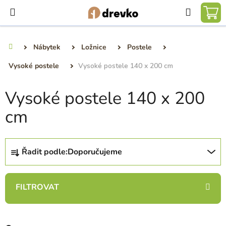
Přejít
Hledat
na
NÁ
obsah
KO
Nábytek
Ložnice
Postele
Domů
Vysoké postele
Vysoké postele 140 x 200 cm
Vysoké postele 140 x 200
cm
Ř
Řadit podle:
Doporučujeme
a
z
e
n
í
p