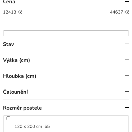
Cena
r
o
12413
Kč
44637
Kč
d
u
k
t
Stav
ů
Výška (cm)
Hloubka (cm)
Čalounění
Rozměr postele
120 x 200 cm
65