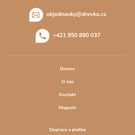
u
á
p
objednavky
@
drevko.cz
a
t
+421 950 890 037
í
Domov
O nás
Kontakt
Magazín
Doprava a platba