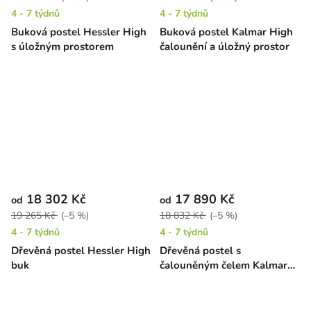
4 - 7 týdnů
4 - 7 týdnů
Buková postel Hessler High
Buková postel Kalmar High
s úložným prostorem
čalounění a úložný prostor
18 302 Kč
17 890 Kč
od
od
19 265 Kč
(–5 %)
18 832 Kč
(–5 %)
4 - 7 týdnů
4 - 7 týdnů
Dřevěná postel Hessler High
Dřevěná postel s
buk
čalouněným čelem Kalmar
High borovice