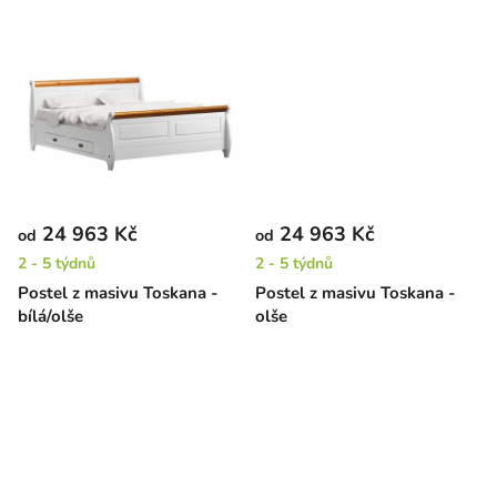
k
t
ů
24 963 Kč
24 963 Kč
od
od
2 - 5 týdnů
2 - 5 týdnů
Postel z masivu Toskana -
Postel z masivu Toskana -
bílá/olše
olše