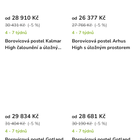
28 910 Kč
26 377 Kč
od
od
30 431 Kč
(–5 %)
27 766 Kč
(–5 %)
4 - 7 týdnů
4 - 7 týdnů
Borovicová postel Kalmar
Borovicová postel Arhus
High čalounění a úložný
High s úložným prostorem
prostor
29 834 Kč
28 681 Kč
od
od
31 404 Kč
(–5 %)
30 190 Kč
(–5 %)
4 - 7 týdnů
4 - 7 týdnů
Borovicová postel Gotland
Borovicová postel Gotland