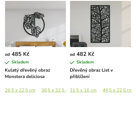
485 Kč
482 Kč
od
od
Skladem
Skladem
Kulatý dřevěný obraz
Dřevěný obraz List v
Monstera deliciosa
přiblížení
26,5 x 22,5 cm
38,5 x 32,5 cm
31,5 x 16 cm
53 x 44,5 cm
44,5 x 22,5 cm
77,5 x 65 c