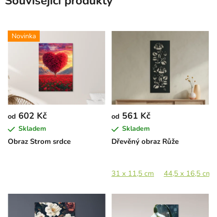
Související produkty
Novinka
602 Kč
561 Kč
od
od
Skladem
Skladem
Obraz Strom srdce
Dřevěný obraz Růže
31 x 11,5 cm
44,5 x 16,5 cm