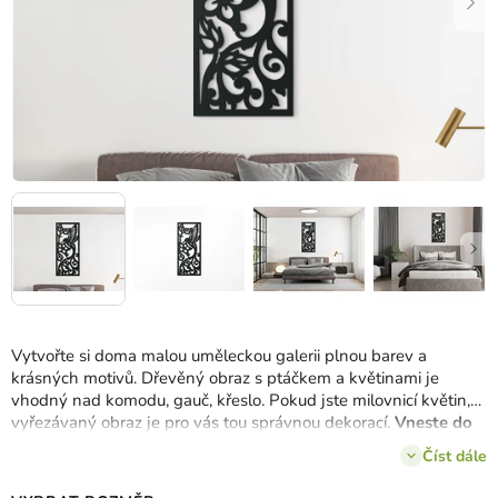
Vytvořte si doma malou uměleckou galerii plnou barev a
krásných motivů. Dřevěný obraz s ptáčkem a květinami je
vhodný nad komodu, gauč, křeslo. Pokud jste milovnicí květin,
vyřezávaný obraz je pro vás tou správnou dekorací.
Vneste do
vašeho interiéru moderní a jedinečný nádech.
Číst dále