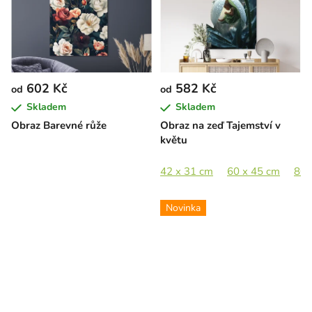
602 Kč
582 Kč
od
od
Skladem
Skladem
Obraz Barevné růže
Obraz na zeď Tajemství v
květu
42 x 31 cm
60 x 45 cm
80 
Novinka