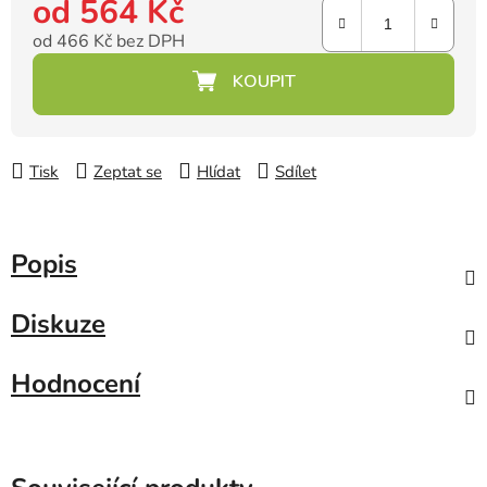
od
564 Kč
od
466 Kč
bez DPH
Měrná cena:
Tisk
Zeptat se
Hlídat
Sdílet
Popis
Diskuze
Hodnocení