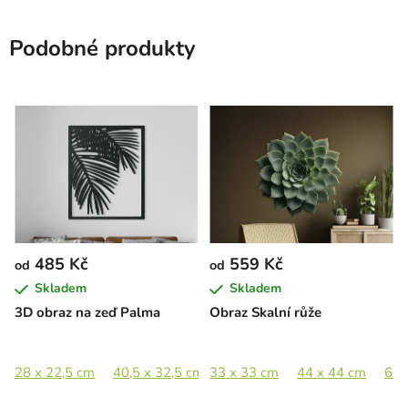
Podobné produkty
485 Kč
559 Kč
od
od
Skladem
Skladem
3D obraz na zeď Palma
Obraz Skalní růže
28 x 22,5 cm
40,5 x 32,5 cm
33 x 33 cm
55,5 x 44,5 cm
44 x 44 cm
81 x 65 cm
65 