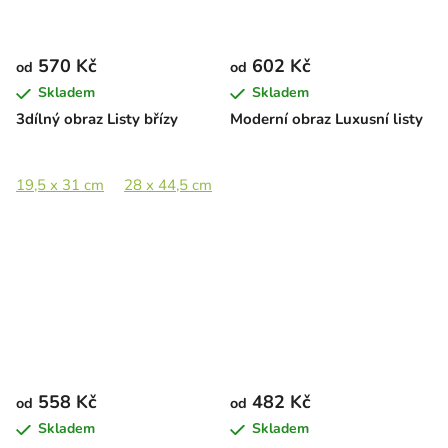
570 Kč
602 Kč
od
od
Skladem
Skladem
3dílný obraz Listy břízy
Moderní obraz Luxusní listy
19,5 x 31 cm
28 x 44,5 cm
41 x 65 cm
56 x 89 cm
89 
558 Kč
482 Kč
od
od
Skladem
Skladem