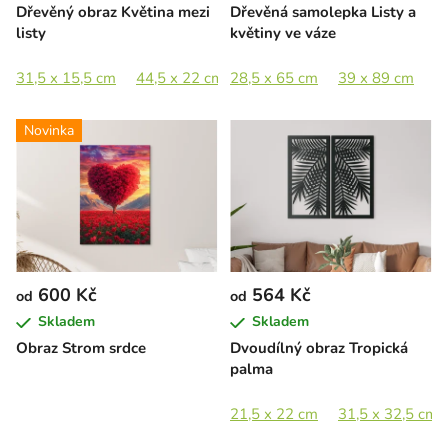
Dřevěný obraz Květina mezi
Dřevěná samolepka Listy a
listy
květiny ve váze
31,5 x 15,5 cm
44,5 x 22 cm
28,5 x 65 cm
65 x 32,5 cm
39 x 89 cm
89 x 44,5 cm
5
Novinka
600 Kč
564 Kč
od
od
Skladem
Skladem
Obraz Strom srdce
Dvoudílný obraz Tropická
palma
21,5 x 22 cm
31,5 x 32,5 cm