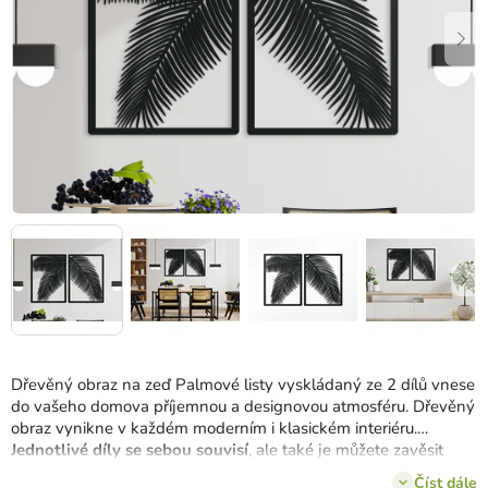
Dřevěný obraz na zeď Palmové listy vyskládaný ze 2 dílů vnese
do vašeho domova příjemnou a designovou atmosféru. Dřevěný
obraz vynikne v každém moderním i klasickém interiéru.
Jednotlivé díly se sebou souvisí
, ale také je můžete zavěsit
zvlášť podle uvážení.
Číst dále