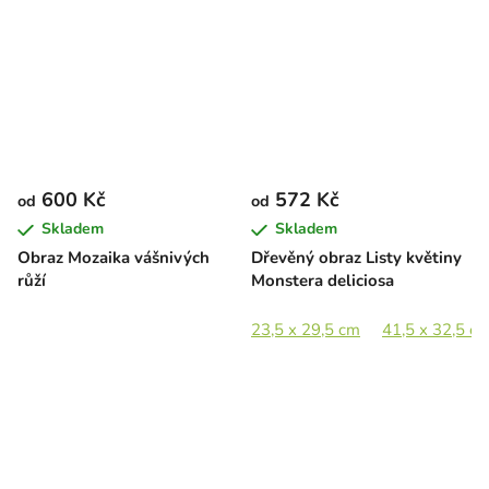
600 Kč
572 Kč
od
od
Skladem
Skladem
Obraz Mozaika vášnivých
Dřevěný obraz Listy květiny
růží
Monstera deliciosa
23,5 x 29,5 cm
41,5 x 32,5 c