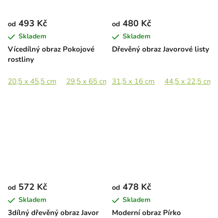
493 Kč
480 Kč
od
od
Skladem
Skladem
Vícedílný obraz Pokojové
Dřevěný obraz Javorové listy
rostliny
20,5 x 45,5 cm
29,5 x 65 cm
31,5 x 16 cm
40,5 x 89 cm
44,5 x 22,5 cm
60,5 x 133 c
572 Kč
478 Kč
od
od
Skladem
Skladem
3dílný dřevěný obraz Javor
Moderní obraz Pírko