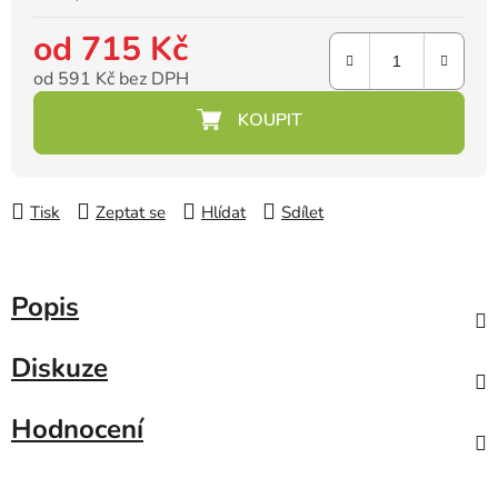
od
715 Kč
od
591 Kč
bez DPH
Měrná cena:
Tisk
Zeptat se
Hlídat
Sdílet
Popis
Diskuze
Hodnocení