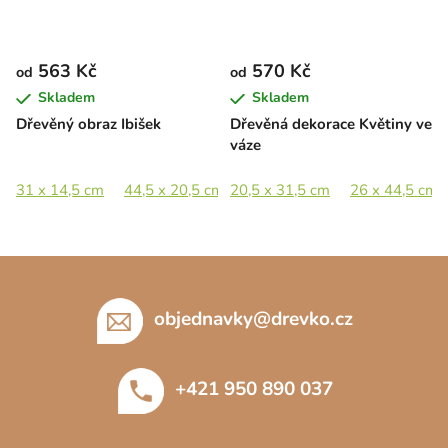
563 Kč
570 Kč
od
od
Skladem
Skladem
Dřevěný obraz Ibišek
Dřevěná dekorace Květiny ve
váze
31 x 14,5 cm
44,5 x 20,5 cm
20,5 x 31,5 cm
65 x 30 cm
89 x 41 cm
26 x 44,5 cm
Z
á
p
objednavky
@
drevko.cz
a
t
+421 950 890 037
í