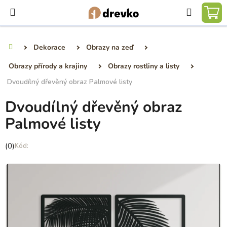
Přejít
Hledat
na
NÁ
obsah
KO
Dekorace
Obrazy na zeď
Domů
Obrazy přírody a krajiny
Obrazy rostliny a listy
Dvoudílný dřevěný obraz Palmové listy
Dvoudílný dřevěný obraz
Palmové listy
Průměrné
(0)
hodnocení
produktu
je
0,0
z
5
hvězdiček.