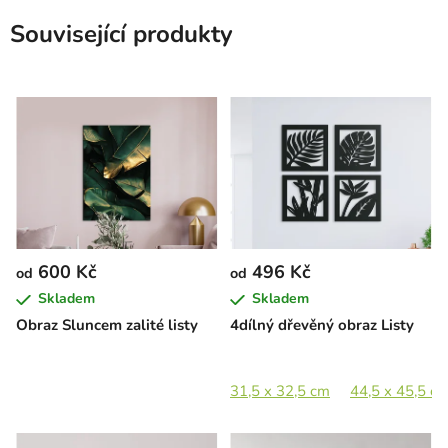
Související produkty
600 Kč
496 Kč
od
od
Skladem
Skladem
Obraz Sluncem zalité listy
4dílný dřevěný obraz Listy
31,5 x 32,5 cm
44,5 x 45,5 c