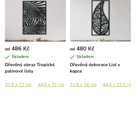
486 Kč
480 Kč
od
od
Skladem
Skladem
Dřevěný obraz Tropické
Dřevěná dekorace List v
palmové listy
kapce
31,5 x 22 cm
44,5 x 31 cm
31,5 x 16 cm
63,5 x 44,5 cm
44,5 x 22,5 cm
89 x 62 cm