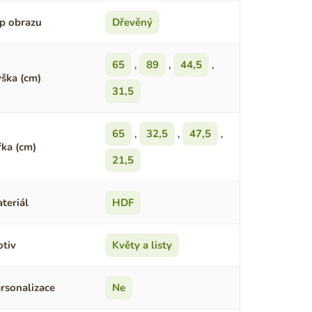
p obrazu
Dřevěný
65
,
89
,
44,5
,
ška (cm)
31,5
65
,
32,5
,
47,5
,
řka (cm)
21,5
teriál
HDF
tiv
Květy a listy
rsonalizace
Ne