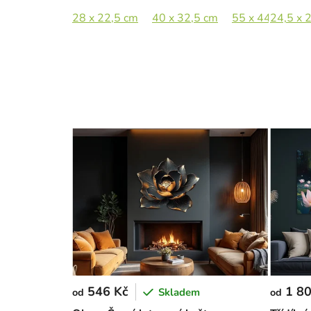
28 x 22,5 cm
40 x 32,5 cm
55 x 44,5 cm
24,5 x 
546 Kč
1 80
Skladem
od
od