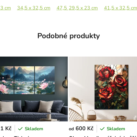
23 cm
80,5 x 65 cm
34,5 x 32,5 cm
47,5 x 44,5 cm
29,5 x 23 cm
69,5 x 65 cm
41,5 x 32,5 c
Podobné produkty
1 Kč
600 Kč
Skladem
Skladem
od