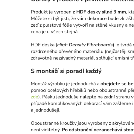
Produkt je vyroben
z HDF desky silné 3 mm
, k
Můžete si být jisti, že vám dekorace bude zkrášl
zeď z plastové fólie vytvoří na stěně vkusný a n
cena je u všech stejná.
HDF deska (
High Density Fibreboards
) je tvrdá
rozdrceného dřevěného materiálu (nejčastěji smr
zdravotně nezávadný materiál splňující emisní tř
S montáží si poradí každý
Montáž výrobku je jednoduchá a
obejdete se bez
pomocí ocelových hřebíků nebo oboustranné pě
zde
). Pásku jednoduše nalepte na zadní stranu 
případě komplikovaných dekorací vám zašleme i š
a jednodušeji.
Oboustranné kroužky jsou vyrobeny z akrylového m
není viditelný.
Po odstranění nezanechává stopy