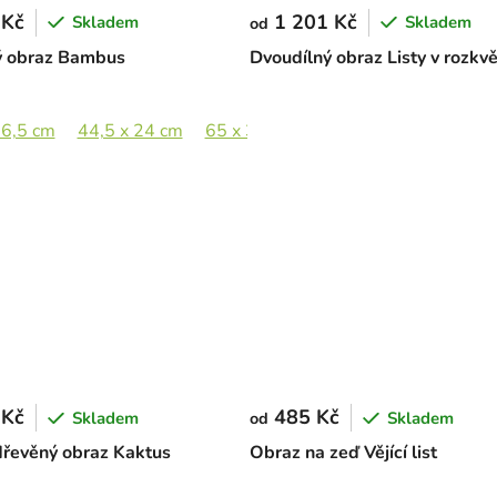
 Kč
1 201 Kč
Skladem
Skladem
od
ý obraz Bambus
Dvoudílný obraz Listy v rozkv
16,5 cm
2,5 x 133 cm
44,5 x 24 cm
65 x 34,5 cm
89 x 47,5 cm
 Kč
485 Kč
Skladem
Skladem
od
dřevěný obraz Kaktus
Obraz na zeď Vějící list