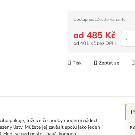
Dostupnost:
Zvolte variantu
od
485 Kč
od
401 Kč
bez DPH
Měrná cena:
Tisk
Zeptat se
ího pokoje, ložnice či chodby moderní nádech.
zeny listy. Můžete jej zavěsit spolu jako jeden
E
í. Hodí se nad postel, gauč, komodu.