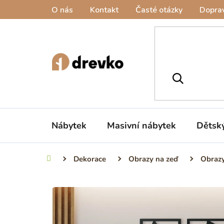
Přejít
O nás
Kontakt
Časté otázky
Doprav
na
obsah
Nábytek
Masivní nábytek
Dětsk
Dekorace
Obrazy na zeď
Obrazy
Domů