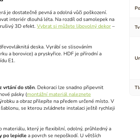
Po
terá je dostatečně pevná a odolná vůči poškození.
ovat interiér dlouhá léta. Na rozdíl od samolepek na
erušivý 3D efekt.
Vybrat si můžete libovolný dekor
–
Tv
 dřevovláknitá deska. Vyrábí se slisováním
ku a borovice) a pryskyřice. HDF je přírodní a
Um
ídu E1.
 vrtání do stěn
. Dekoraci lze snadno připevnit
Tl
nové pásky (
montážní materiál naleznete
výrobku a obraz přilepíte na předem určené místo. V
ablonu, se kterou zvládnete instalaci ještě rychleji
ateriálu, který je flexibilní, odolný, průhledný a
 po lepidle
a povrch se nepoškodí. U větších