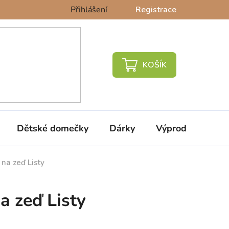
Přihlášení
Registrace
NÁKUPNÍ
KOŠÍK
Dětské domečky
Dárky
Výprodej %
 na zeď Listy
a zeď Listy