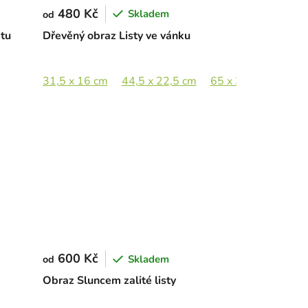
480 Kč
Skladem
od
ětu
Dřevěný obraz Listy ve vánku
31,5 x 16 cm
44,5 x 22,5 cm
65 x 33 cm
89 x 
600 Kč
Skladem
od
Obraz Sluncem zalité listy