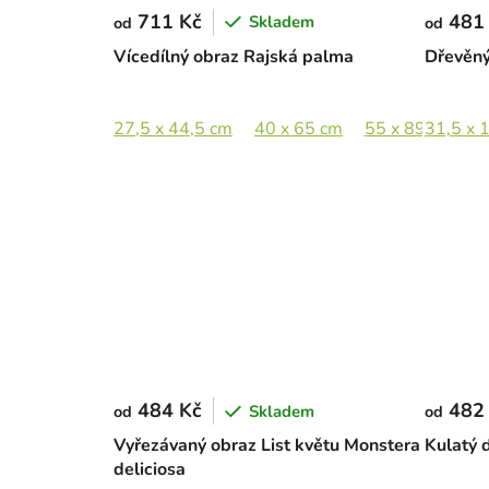
711 Kč
481
Skladem
od
od
Vícedílný obraz Rajská palma
Dřevěn
27,5 x 44,5 cm
40 x 65 cm
55 x 89 cm
31,5 x 
8
484 Kč
482
Skladem
od
od
Vyřezávaný obraz List květu Monstera
Kulatý 
deliciosa