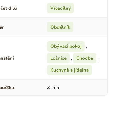
čet dílů
Vícedílný
ar
Obdélník
Obývací pokoj
,
ístění
Ložnice
,
Chodba
,
Kuchyně a jídelna
oušťka
3 mm