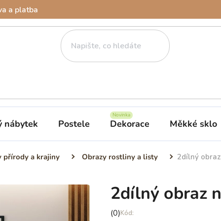
a a platba
ý nábytek
Postele
Dekorace
Měkké sklo
 přírody a krajiny
Obrazy rostliny a listy
2dílný obraz
2dílný obraz n
Průměrné
(0)