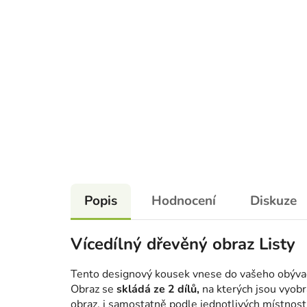
Popis
Hodnocení
Diskuze
Vícedílný dřevěný obraz Listy
Tento designový kousek vnese do vašeho obývac
Obraz se
skládá ze 2 dílů,
na kterých jsou vyobra
obraz, i samostatně podle jednotlivých místnost