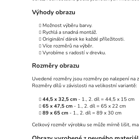
Výhody obrazu
Možnost výběru barvy.
Rychlá a snadná montáž.
Originální dárek ke každé příležitosti.
Více rozměrů na výběr.
Vyrobíme s radostí v drevku.
Rozměry obrazu
Uvedené rozměry jsou rozměry po nalepení na zeď
Rozměry dílů v závislosti na velikostní variantě:
44,5 x 32,5 cm
- 1., 2. díl = 44,5 x 15 cm
65 x 47,5 cm
- 1., 2. díl = 65 x 22 cm
89 x 65 cm
- 1., 2. díl = 89 x 30 cm
Celkový rozměr výrobku se může mírně lišit, m
Obrazy vyrobené z pevného materiá