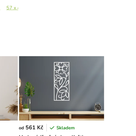
m
57 x 44,5 cm
83 x 65 cm
561 Kč
Skladem
od