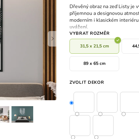
hodnocení
Dřevěný obraz na zeď Listy je 
produktu
příjemnou a designovou atmosf
je
moderním i klasickém interiéru
0,0
uvážení.
z
VYBRAT ROZMĚR
5
hvězdiček.
31,5 x 21,5 cm
44,
89 x 65 cm
ZVOLIT DEKOR