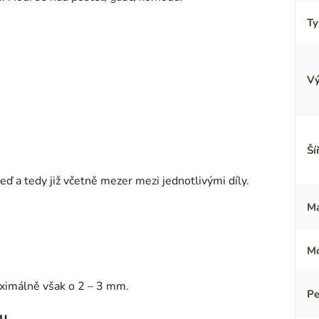
Ty
Vý
Ší
 a tedy již včetně mezer mezi jednotlivými díly.
Ma
Mo
aximálně však o 2 – 3 mm.
Pe
lu