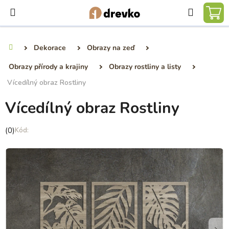
Přejít
Hledat
na
NÁ
obsah
KO
Dekorace
Obrazy na zeď
Domů
Obrazy přírody a krajiny
Obrazy rostliny a listy
Vícedílný obraz Rostliny
Vícedílný obraz Rostliny
Průměrné
(0)
hodnocení
produktu
je
0,0
z
5
hvězdiček.