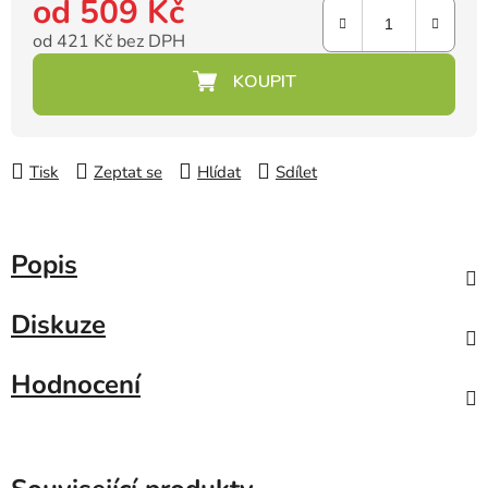
od
509 Kč
od
421 Kč
bez DPH
Měrná cena:
Tisk
Zeptat se
Hlídat
Sdílet
Popis
Diskuze
Hodnocení