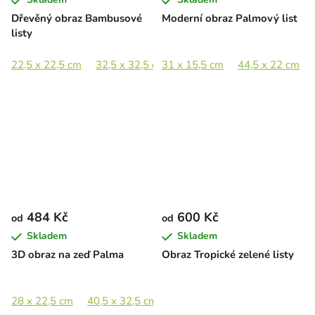
Dřevěný obraz Bambusové
Moderní obraz Palmový list
listy
22,5 x 22,5 cm
32,5 x 32,5 cm
31 x 15,5 cm
44,5 x 44,5 cm
44,5 x 22 cm
65 x 65 c
484 Kč
600 Kč
od
od
Skladem
Skladem
3D obraz na zeď Palma
Obraz Tropické zelené listy
28 x 22,5 cm
40,5 x 32,5 cm
55,5 x 44,5 cm
81 x 65 cm