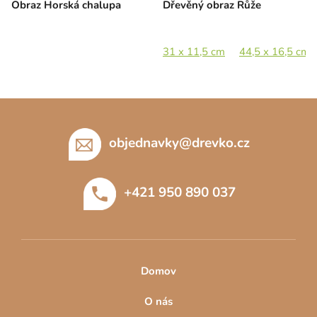
Obraz Horská chalupa
Dřevěný obraz Růže
31 x 11,5 cm
44,5 x 16,5 cm
Z
á
p
objednavky
@
drevko.cz
a
t
+421 950 890 037
í
Domov
O nás