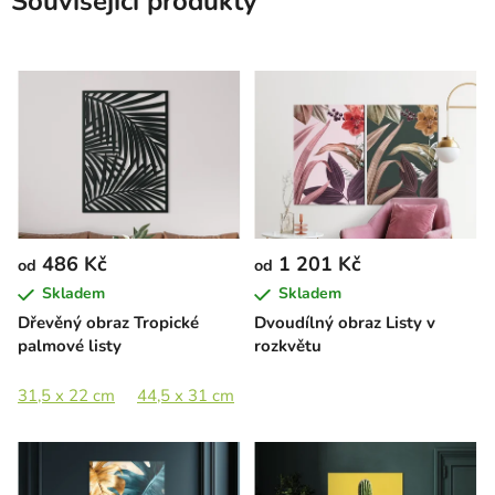
Související produkty
486 Kč
1 201 Kč
od
od
Skladem
Skladem
Dřevěný obraz Tropické
Dvoudílný obraz Listy v
palmové listy
rozkvětu
31,5 x 22 cm
44,5 x 31 cm
63,5 x 44,5 cm
89 x 62 cm