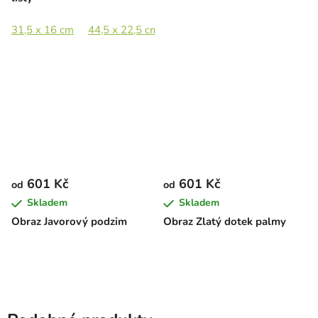
31,5 x 16 cm
44,5 x 22,5 cm
65 x 33 cm
89 x 45 cm
601 Kč
601 Kč
od
od
Skladem
Skladem
Obraz Javorový podzim
Obraz Zlatý dotek palmy