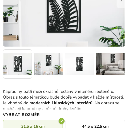
Kapradiny patří mezi okrasné rostliny v interiéru i exteriéru.
Obraz s touto tématikou bude dobře vypadat v každé místnosti.
Je vhodný do
moderních i klasických interiérů
. Na obrazu se
nacházejí kapradiny a různé druhy květin.
VYBRAT ROZMĚR
31,5 x 16 cm
44,5 x 22,5 cm