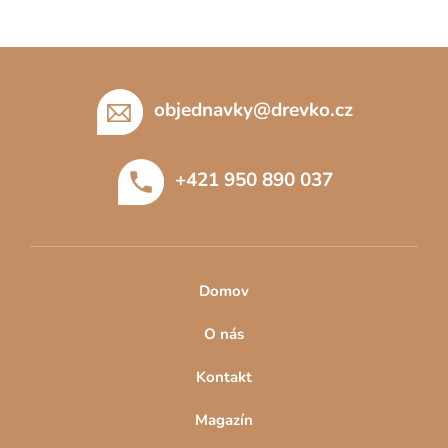
Z
á
p
objednavky
@
drevko.cz
a
t
+421 950 890 037
í
Domov
O nás
Kontakt
Magazín