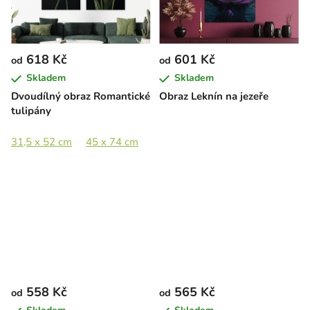
618 Kč
601 Kč
od
od
Skladem
Skladem
Dvoudílný obraz Romantické
Obraz Leknín na jezeře
tulipány
31,5 x 52 cm
45 x 74 cm
65 x 107 cm
89 x 146 cm
558 Kč
565 Kč
od
od