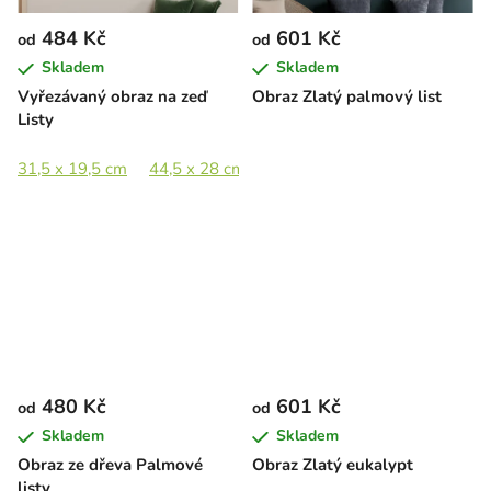
484 Kč
601 Kč
od
od
Skladem
Skladem
Vyřezávaný obraz na zeď
Obraz Zlatý palmový list
Listy
31,5 x 19,5 cm
44,5 x 28 cm
65 x 40,5 cm
89 x 56 cm
480 Kč
601 Kč
od
od
Skladem
Skladem
Obraz ze dřeva Palmové
Obraz Zlatý eukalypt
listy