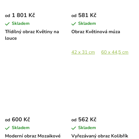
1 801 Kč
581 Kč
od
od
Skladem
Skladem
Třídílný obraz Květiny na
Obraz Květinová múza
louce
42 x 31 cm
60 x 44,5 cm
8
600 Kč
562 Kč
od
od
Skladem
Skladem
Moderní obraz Mozaikové
Vyřezávaný obraz Kolibřík