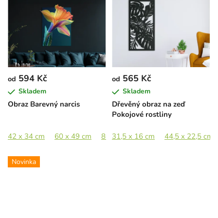
594 Kč
565 Kč
od
od
Skladem
Skladem
Obraz Barevný narcis
Dřevěný obraz na zeď
Pokojové rostliny
42 x 34 cm
60 x 49 cm
80 x 65 cm
31,5 x 16 cm
100 x 81,5 cm
44,5 x 22,5 cm
Novinka