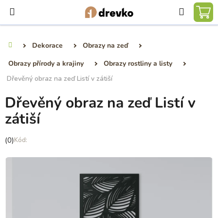
Přejít
Hledat
na
NÁ
obsah
KO
Dekorace
Obrazy na zeď
Domů
Obrazy přírody a krajiny
Obrazy rostliny a listy
Dřevěný obraz na zeď Listí v zátiší
Dřevěný obraz na zeď Listí v
zátiší
Průměrné
(0)
hodnocení
produktu
je
0,0
z
5
hvězdiček.