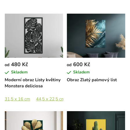
480 Kč
600 Kč
od
od
Skladem
Skladem
Moderní obraz Listy květiny
Obraz Zlatý palmový list
Monstera deliciosa
31,5 x 16 cm
44,5 x 22,5 cm
65 x 33 cm
89 x 45 cm