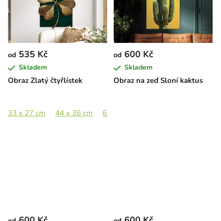
535 Kč
600 Kč
od
od
Skladem
Skladem
Obraz Zlatý čtyřlístek
Obraz na zeď Sloní kaktus
33 x 27 cm
44 x 36 cm
65 x 53 cm
89 x 73 cm
600 Kč
600 Kč
od
od