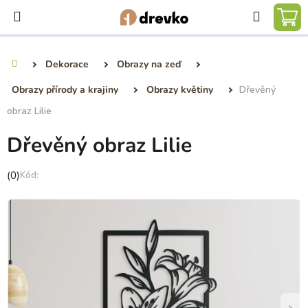
Přejít
Hledat
na
NÁ
obsah
KO
Dekorace
Obrazy na zeď
Domů
Obrazy přírody a krajiny
Obrazy květiny
Dřevěný
obraz Lilie
Dřevěný obraz Lilie
Průměrné
(0)
hodnocení
produktu
je
0,0
z
5
hvězdiček.