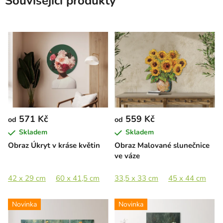
Související produkty
571 Kč
559 Kč
od
od
Skladem
Skladem
Obraz Úkryt v kráse květin
Obraz Malované slunečnice
ve váze
42 x 29 cm
60 x 41,5 cm
80 x 55,5 cm
33,5 x 33 cm
100 x 69,5 cm
45 x 44 cm
6
Novinka
Novinka