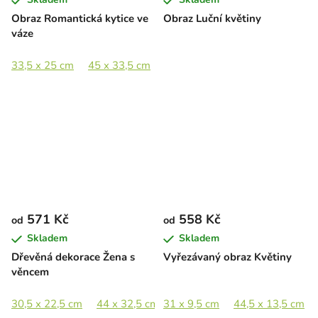
Obraz Romantická kytice ve
Obraz Luční květiny
váze
33,5 x 25 cm
45 x 33,5 cm
65 x 48,5 cm
89 x 66,5 cm
571 Kč
558 Kč
od
od
Skladem
Skladem
Dřevěná dekorace Žena s
Vyřezávaný obraz Květiny
věncem
30,5 x 22,5 cm
44 x 32,5 cm
31 x 9,5 cm
60,5 x 44,5 cm
44,5 x 13,5 cm
88 x 65 cm