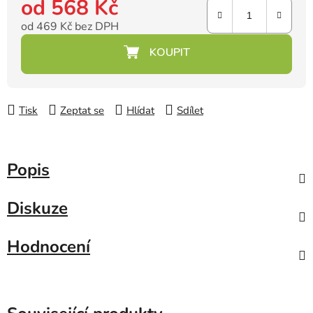
od
568 Kč
od
469 Kč
bez DPH
Měrná cena:
Tisk
Zeptat se
Hlídat
Sdílet
Popis
Diskuze
Hodnocení