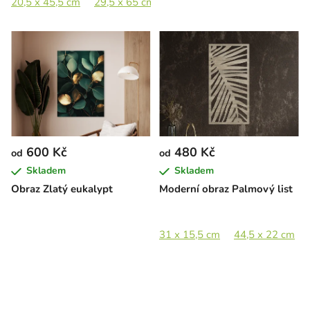
20,5 x 45,5 cm
29,5 x 65 cm
40,5 x 89 cm
60,5 x 133 c
600 Kč
480 Kč
od
od
Skladem
Skladem
Obraz Zlatý eukalypt
Moderní obraz Palmový list
31 x 15,5 cm
44,5 x 22 cm