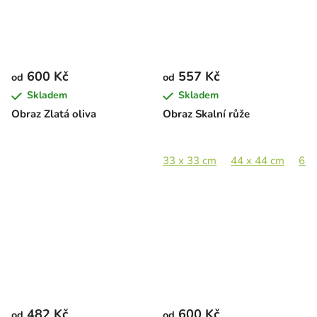
600 Kč
557 Kč
od
od
Skladem
Skladem
Obraz Zlatá oliva
Obraz Skalní růže
33 x 33 cm
44 x 44 cm
65 
482 Kč
600 Kč
od
od