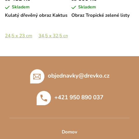
Skladem
Skladem
Kulatý dřevěný obraz Kaktus
Obraz Tropické zelené listy
24,5 x 23 cm
34,5 x 32,5 cm
47,5 x 44,5 cm
69,5 x 65 c
Z
á
p
objednavky
@
drevko.cz
a
t
+421 950 890 037
í
Domov