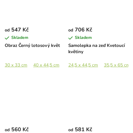
547 Kč
706 Kč
od
od
Skladem
Skladem
Obraz Černý lotosový květ
Samolepka na zeď Kvetoucí
květiny
30 x 33 cm
40 x 44,5 cm
60 x 67 cm
24,5 x 44,5 cm
84 x 93,5 cm
35,5 x 65 cm
560 Kč
581 Kč
od
od