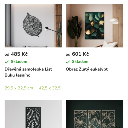
485 Kč
601 Kč
od
od
Skladem
Skladem
Dřevěná samolepka List
Obraz Zlatý eukalypt
Buku lesního
29,5 x 22,5 cm
42,5 x 32,5 cm
58 x 44,5 cm
84,5 x 65 c