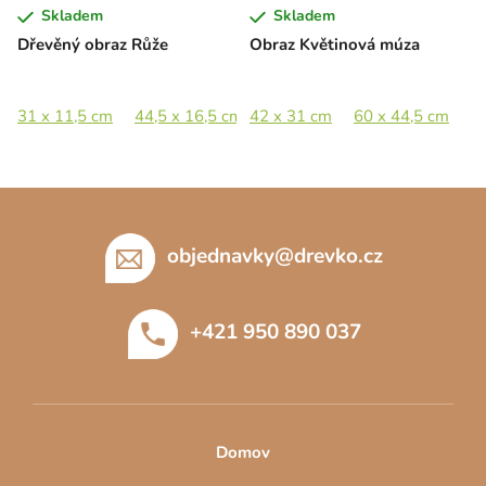
Skladem
Skladem
Dřevěný obraz Růže
Obraz Květinová múza
31 x 11,5 cm
44,5 x 16,5 cm
42 x 31 cm
65 x 24 cm
60 x 44,5 cm
89 x 33 cm
8
1
Z
á
p
objednavky
@
drevko.cz
a
t
+421 950 890 037
í
Domov