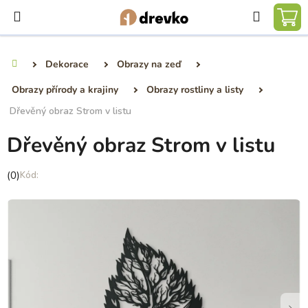
Přejít
Hledat
na
NÁ
obsah
KO
Dekorace
Obrazy na zeď
Domů
Obrazy přírody a krajiny
Obrazy rostliny a listy
Dřevěný obraz Strom v listu
Dřevěný obraz Strom v listu
Průměrné
(0)
hodnocení
produktu
je
0,0
z
5
hvězdiček.