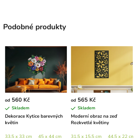
Podobné produkty
560 Kč
565 Kč
od
od
Skladem
Skladem
Dekorace Kytice barevných
Moderní obraz na zeď
květin
Rozkvetlé květiny
33,5 x 33 cm
45 x 44 cm
65 x 64 cm
31,5 x 15,5 cm
89 x 88 cm
44,5 x 22 cm