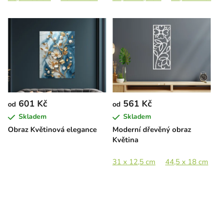
601 Kč
561 Kč
od
od
Skladem
Skladem
Obraz Květinová elegance
Moderní dřevěný obraz
Květina
31 x 12,5 cm
44,5 x 18 cm