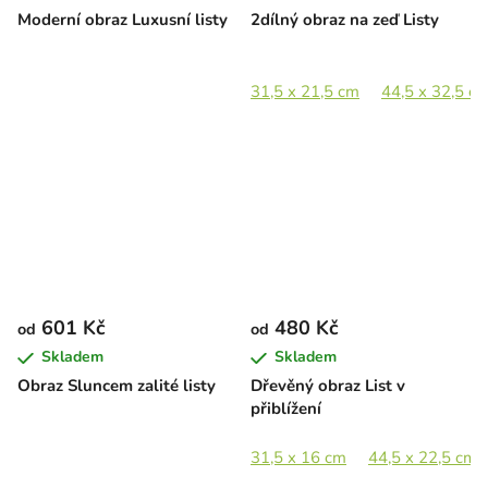
Moderní obraz Luxusní listy
2dílný obraz na zeď Listy
31,5 x 21,5 cm
44,5 x 32,5 c
601 Kč
480 Kč
od
od
Skladem
Skladem
Obraz Sluncem zalité listy
Dřevěný obraz List v
přiblížení
31,5 x 16 cm
44,5 x 22,5 cm