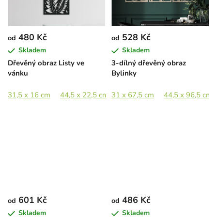
480 Kč
528 Kč
od
od
Skladem
Skladem
Dřevěný obraz Listy ve
3-dílný dřevěný obraz
vánku
Bylinky
31,5 x 16 cm
44,5 x 22,5 cm
31 x 67,5 cm
65 x 33 cm
44,5 x 96,5 cm
89 x 45 cm
601 Kč
486 Kč
od
od
Skladem
Skladem