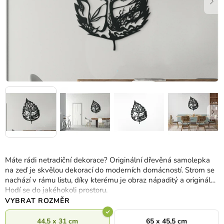
Máte rádi netradiční dekorace? Originální dřevěná samolepka
na zeď je skvělou dekorací do moderních domácností. Strom se
nachází v rámu listu, díky kterému je obraz nápaditý a originální.
Hodí se do jakéhokoli prostoru.
VYBRAT ROZMĚR
44,5 x 31 cm
65 x 45,5 cm