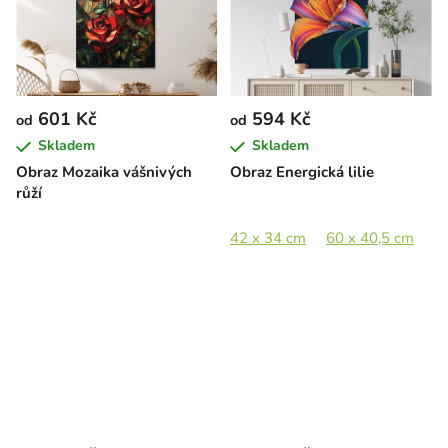
601 Kč
594 Kč
od
od
Skladem
Skladem
Obraz Mozaika vášnivých
Obraz Energická lilie
růží
42 x 34 cm
60 x 40,5 cm
8