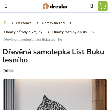
Přejít
Hledat
na
NÁ
obsah
KO
Dekorace
Obrazy na zeď
Domů
Obrazy přírody a krajiny
Obrazy rostliny a listy
Dřevěná samolepka List Buku lesního
Dřevěná samolepka List Buku
lesního
Průměrné
(0)
hodnocení
produktu
je
0,0
z
5
hvězdiček.