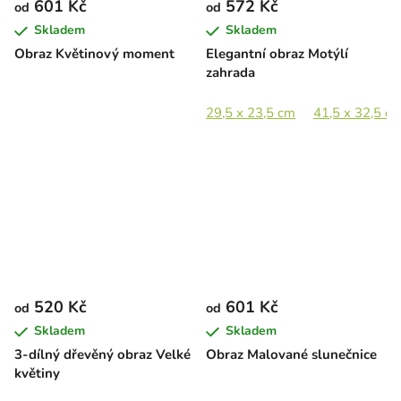
601 Kč
572 Kč
od
od
Skladem
Skladem
Obraz Květinový moment
Elegantní obraz Motýlí
zahrada
29,5 x 23,5 cm
41,5 x 32,5 c
520 Kč
601 Kč
od
od
Skladem
Skladem
3-dílný dřevěný obraz Velké
Obraz Malované slunečnice
květiny