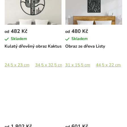
482 Kč
480 Kč
od
od
Skladem
Skladem
Kulatý dřevěný obraz Kaktus
Obraz ze dřeva Listy
24,5 x 23 cm
34,5 x 32,5 cm
31 x 15,5 cm
47,5 x 44,5 cm
44,5 x 22 cm
69,5 x 65 c
1 802 Kč
601 Kč
od
od