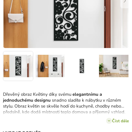
Dřevěný obraz Květiny díky svému
elegantnímu a
jednoduchému designu
snadno sladíte k nábytku v různém
stylu. Obraz květin se skvěle hodí do kuchyně, chodby nebo
předsíně, kde dodá místnosti teplo domova a příjemný vzhled.
Je také výborným dárkem pro milovnici květin.
Číst dále