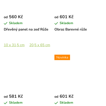
560 Kč
601 Kč
od
od
Skladem
Skladem
Dřevěný panel na zeď Růže
Obraz Barevné růže
10 x 31,5 cm
20,5 x 65 cm
28,5 x 89 cm
42,5 x 133 cm
Novinka
581 Kč
601 Kč
od
od
Skladem
Skladem