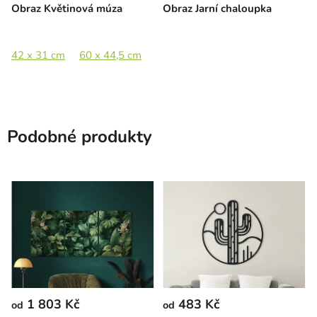
Obraz Květinová múza
Obraz Jarní chaloupka
42 x 31 cm
60 x 44,5 cm
80 x 59 cm
100 x 74,5 cm
Podobné produkty
1 803 Kč
483 Kč
od
od