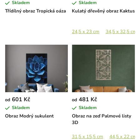
Skladem
Skladem
Třídílný obraz Tropická oáza
Kulatý dřevěný obraz Kaktus
24,5 x 23 cm
34,5 x 32,5 cm
601 Kč
481 Kč
od
od
Skladem
Skladem
Obraz Modrý sukulent
Obraz na zeď Palmové listy
3D
31,5 x 15,5 cm
44,5 x 22 cm