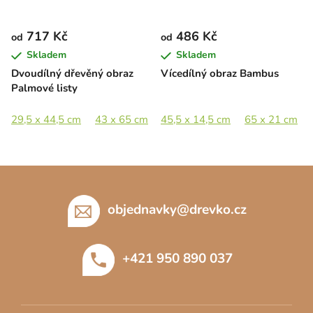
717 Kč
486 Kč
od
od
Skladem
Skladem
Dvoudílný dřevěný obraz
Vícedílný obraz Bambus
Palmové listy
29,5 x 44,5 cm
43 x 65 cm
45,5 x 14,5 cm
58,5 x 89 cm
88 x 133 cm
65 x 21 cm
Z
á
p
objednavky
@
drevko.cz
a
t
+421 950 890 037
í