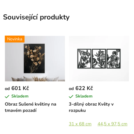
Související produkty
Novinka
601 Kč
622 Kč
od
od
Skladem
Skladem
Obraz Sušené květiny na
3-dílný obraz Květy v
tmavém pozadí
rozpuku
31 x 68 cm
44,5 x 97,5 cm