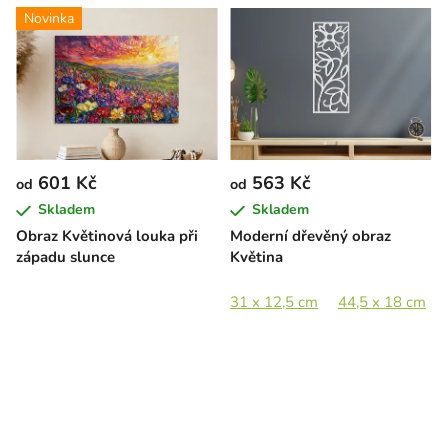
Novinka
601 Kč
563 Kč
od
od
Skladem
Skladem
Obraz Květinová louka při
Moderní dřevěný obraz
západu slunce
Květina
31 x 12,5 cm
44,5 x 18 cm