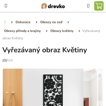
Přejít
Hledat
na
NÁ
obsah
KO
Dekorace
Obrazy na zeď
Domů
Obrazy přírody a krajiny
Obrazy květiny
Vyřezávaný
obraz Květiny
Vyřezávaný obraz Květiny
Průměrné
(0)
hodnocení
produktu
je
0,0
z
5
hvězdiček.