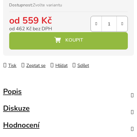
Dostupnost:
Zvolte variantu
od
559 Kč
od
462 Kč
bez DPH
Měrná cena:
Tisk
Zeptat se
Hlídat
Sdílet
Popis
Diskuze
Hodnocení