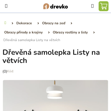
Přejít
Hledat
na
NÁ
obsah
KO
Dekorace
Obrazy na zeď
Domů
Obrazy přírody a krajiny
Obrazy rostliny a listy
Dřevěná samolepka Listy na větvích
Dřevěná samolepka Listy na
větvích
Průměrné
(0)
hodnocení
produktu
je
0,0
z
5
hvězdiček.