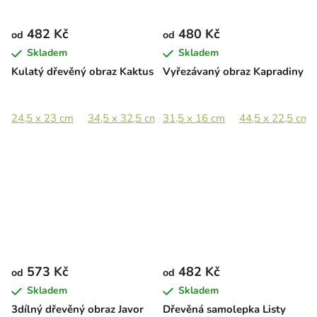
482 Kč
480 Kč
od
od
Skladem
Skladem
Kulatý dřevěný obraz Kaktus
Vyřezávaný obraz Kapradiny
24,5 x 23 cm
34,5 x 32,5 cm
31,5 x 16 cm
47,5 x 44,5 cm
44,5 x 22,5 cm
69,5 x 65 c
573 Kč
482 Kč
od
od
Skladem
Skladem
3dílný dřevěný obraz Javor
Dřevěná samolepka Listy