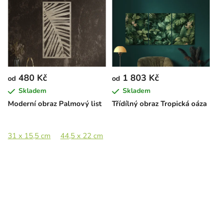
480 Kč
1 803 Kč
od
od
Skladem
Skladem
Moderní obraz Palmový list
Třídílný obraz Tropická oáza
31 x 15,5 cm
44,5 x 22 cm
65 x 32,5 cm
89 x 44,5 cm