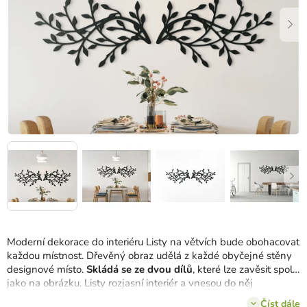
Moderní dekorace do interiéru Listy na větvích bude obohacovat
každou místnost. Dřevěný obraz udělá z každé obyčejné stěny
designové místo.
Skládá se ze dvou dílů
, které lze zavěsit spolu
jako na obrázku. Listy rozjasní interiér a vnesou do něj
příjemnou atmosféru.
Číst dále