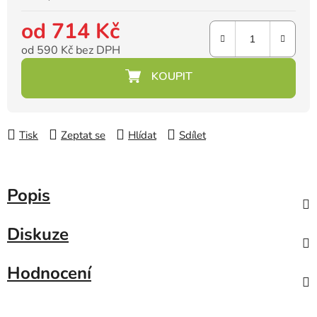
od
714 Kč
od
590 Kč
bez DPH
Měrná cena:
Tisk
Zeptat se
Hlídat
Sdílet
Popis
Diskuze
Hodnocení