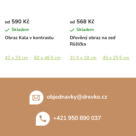
590 Kč
568 Kč
od
od
Skladem
Skladem
Obraz Kala v kontrastu
Dřevěný obraz na zeď
Růžička
42 x 33 cm
60 x 46,5 cm
80 x 62,5 cm
31,5 x 18 cm
100 x 78 cm
45 x 25,5 cm
Z
á
p
objednavky
@
drevko.cz
a
t
+421 950 890 037
í