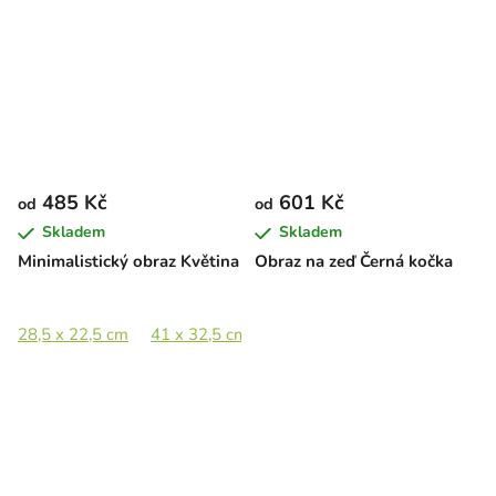
485 Kč
601 Kč
od
od
Skladem
Skladem
Minimalistický obraz Květina
Obraz na zeď Černá kočka
28,5 x 22,5 cm
41 x 32,5 cm
56 x 44,5 cm
82 x 65 cm