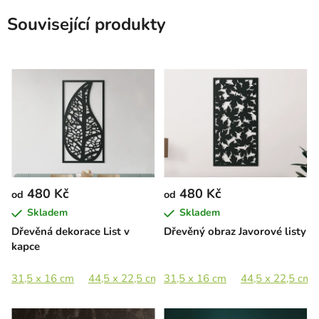
Související produkty
480 Kč
480 Kč
od
od
Skladem
Skladem
Dřevěná dekorace List v
Dřevěný obraz Javorové listy
kapce
31,5 x 16 cm
44,5 x 22,5 cm
31,5 x 16 cm
65 x 33 cm
44,5 x 22,5 cm
89 x 45 cm