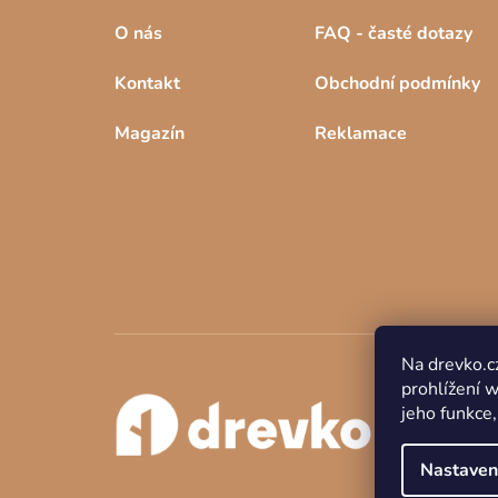
O nás
FAQ - časté dotazy
Kontakt
Obchodní podmínky
Magazín
Reklamace
Na drevko.c
prohlížení 
jeho funkce,
Nastaven