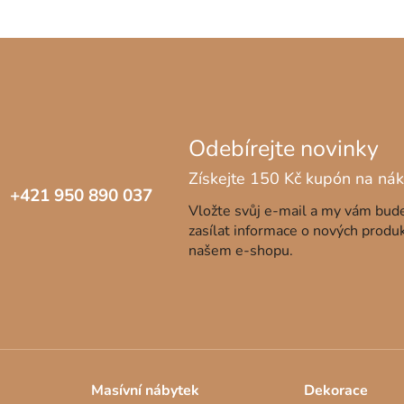
ší představy o kvalitní posteli z masivu. Navíc má borovice neza
němi
. Celkový dojem umocníte i různými
doplňky
. Postele z ma
 který si budou užívat dokonce i děti vašich dětí, proto se do t
měrech:
+421 950 890 037
Vložte svůj e-mail a my vám bu
ho pokoje
zasílat informace o nových produ
našem e-shopu.
tně nezávadné.
Velkou výhodou je, že si do nich můžete vybra
vému majiteli vydatný spánek. Děti si zase na posteli rády hraj
atolestí, určitě vás nezklame.
Masívní nábytek
Dekorace