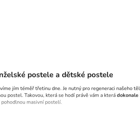
nželské postele a dětské postele
víme jím téměř třetinu dne. Je nutný pro regeneraci našeho tě
nou postel. Takovou, která se hodí právě vám a která
dokonale 
ku pohodlnou masivní postelí.
ch materiálů pro výrobu nábytku. Postele z masivu jsou zárukou 
 designem. Vybírat můžete z různých rozměrů, stylů i barev.
B