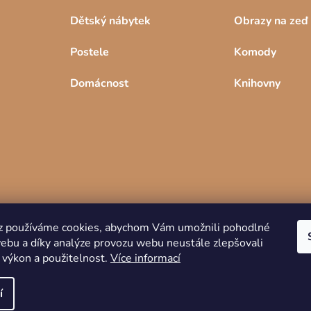
Dětský nábytek
Obrazy na zeď
Postele
Komody
Domácnost
Knihovny
z používáme cookies, abychom Vám umožnili pohodlné
webu a díky analýze provozu webu neustále zlepšovali
Copyright 2026
DREVKO
. Všechna práva
 výkon a použitelnost.
Více informací
vyhrazena.
í