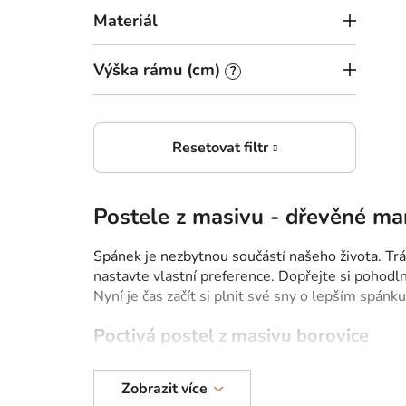
Materiál
Výška rámu (cm)
?
Postele z masivu - dřevěné ma
Spánek je nezbytnou součástí našeho života. Trá
nastavte vlastní preference. Dopřejte si pohodl
Nyní je čas začít si plnit své sny o lepším spán
Poctivá postel z masivu borovice
Dřevo je jeden z nejkvalitnějších a nejodolnější
Zobrazit více
konstrukce snoubící se s elegantním a moderním