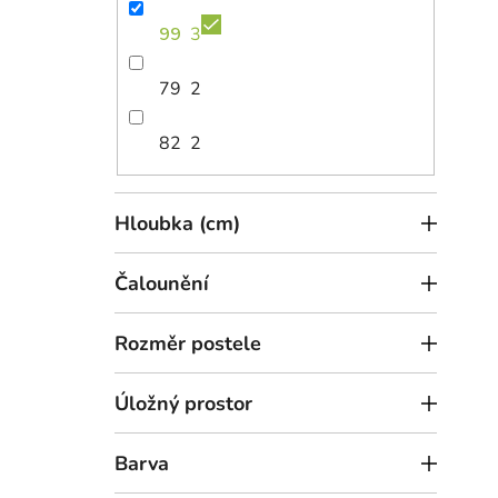
99
3
79
2
82
2
Hloubka (cm)
Čalounění
Rozměr postele
Úložný prostor
Barva
Dub rustikal