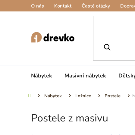
Přejít
O nás
Kontakt
Časté otázky
Doprav
na
obsah
Nábytek
Masivní nábytek
Dětsk
Nábytek
Ložnice
Postele
M
Domů
Postele z masivu