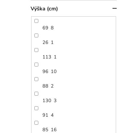
p
a
Výška (cm)
r
n
o
e
2
d
od
l
69
8
u
Post
k
26
1
t
ů
113
1
96
10
88
2
130
3
91
4
85
16