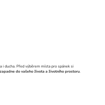
la i ducha. Před výběrem místa pro spánek si
zapadne do vašeho života a životního prostoru
.
kvality, kterou zajišťuje především pevná
orovicové dřevo,
které je
ošetřeno včelím