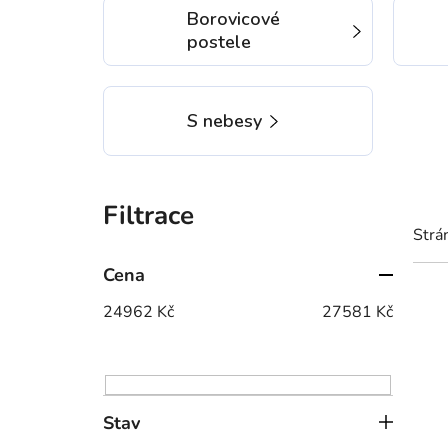
Borovicové
postele
S nebesy
P
o
Strá
s
t
Cena
r
24962
Kč
27581
Kč
V
a
ý
n
p
n
i
í
Stav
s
p