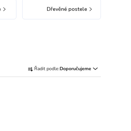
e
Dřevěné postele
Ř
Řadit podle:
Doporučujeme
a
z
e
n
í
p
r
o