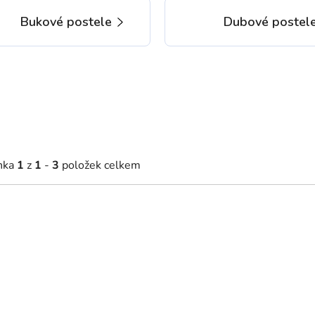
Bukové postele
Dubové postel
nka
1
z
1
-
3
položek celkem