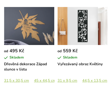
495 Kč
559 Kč
od
od
Skladem
Skladem
Dřevěná dekorace Západ
Vyřezávaný obraz Květiny
slunce v listu
31,5 x 30,5 cm
45 x 44,5 cm
31 x 9,5 cm
66 x 65 cm
44,5 x 13,5 cm
89 x 88 cm