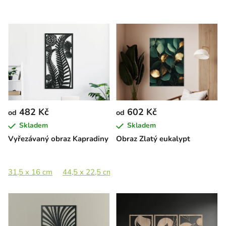
482 Kč
602 Kč
od
od
Skladem
Skladem
Vyřezávaný obraz Kapradiny
Obraz Zlatý eukalypt
31,5 x 16 cm
44,5 x 22,5 cm
65 x 33 cm
89 x 45 cm