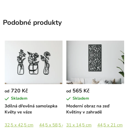
Podobné produkty
720 Kč
565 Kč
od
od
Skladem
Skladem
3dílná dřevěná samolepka
Moderní obraz na zeď
Květy ve váze
Květiny v zahradě
32,5 x 42,5 cm
44,5 x 58,5 cm
31 x 14,5 cm
65 x 85,5 cm
44,5 x 21 cm
89 x 117 c