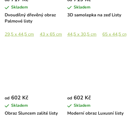
Skladem
Skladem
Dvoudílný dřevěný obraz
3D samolepka na zeď Listy
Palmové listy
29,5 x 44,5 cm
43 x 65 cm
44,5 x 30,5 cm
58,5 x 89 cm
88 x 133 cm
65 x 44,5 cm
602 Kč
602 Kč
od
od
Skladem
Skladem
Obraz Sluncem zalité listy
Moderní obraz Luxusní listy