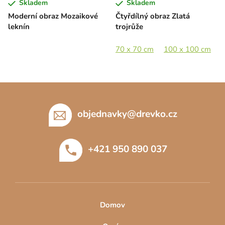
Skladem
Skladem
Moderní obraz Mozaikové
Čtyřdílný obraz Zlatá
leknín
trojrůže
70 x 70 cm
100 x 100 cm
1
Z
á
p
objednavky
@
drevko.cz
a
t
+421 950 890 037
í
Domov