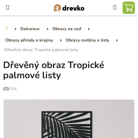
Přejít
Hledat
na
NÁ
obsah
KO
Dekorace
Obrazy na zeď
Domů
Obrazy přírody a krajiny
Obrazy rostliny a listy
Dřevěný obraz Tropické palmové listy
Dřevěný obraz Tropické
palmové listy
Průměrné
(0)
hodnocení
produktu
je
0,0
z
5
hvězdiček.