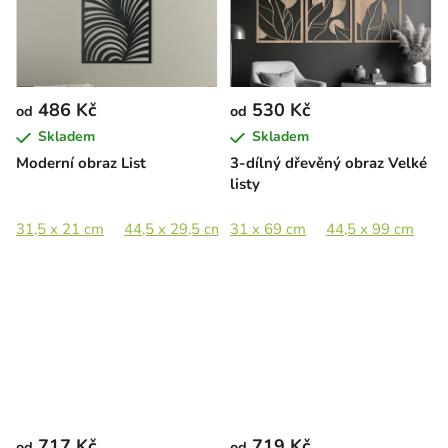
486 Kč
530 Kč
od
od
Skladem
Skladem
Moderní obraz List
3-dílný dřevěný obraz Velké
listy
31,5 x 21 cm
44,5 x 29,5 cm
31 x 69 cm
65 x 43 cm
44,5 x 99 cm
89 x 59 cm
6
717 Kč
719 Kč
od
od