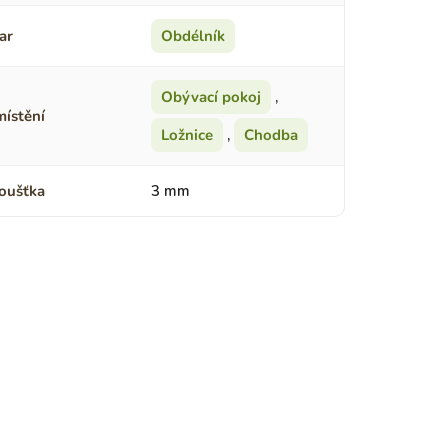
ar
Obdélník
Obývací pokoj
,
ístění
Ložnice
,
Chodba
oušťka
3 mm