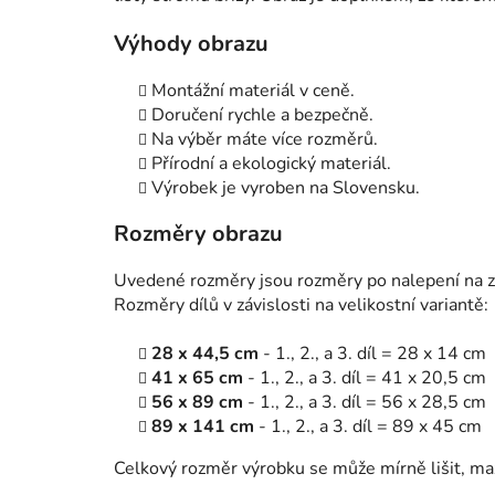
Výhody obrazu
Montážní materiál v ceně.
Doručení rychle a bezpečně.
Na výběr máte více rozměrů.
Přírodní a ekologický materiál.
Výrobek je vyroben na Slovensku.
Rozměry obrazu
Uvedené rozměry jsou rozměry po nalepení na zeď
Rozměry dílů v závislosti na velikostní variantě:
28 x 44,5 cm
- 1., 2., a 3. díl = 28 x 14 cm
41 x 65 cm
- 1., 2., a 3. díl = 41 x 20,5 cm
56 x 89 cm
- 1., 2., a 3. díl = 56 x 28,5 cm
89 x 141 cm
- 1., 2., a 3. díl = 89 x 45 cm
Celkový rozměr výrobku se může mírně lišit, m