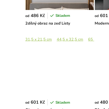
486 Kč
601
Skladem
od
od
2dílný obraz na zeď Listy
Moderní
31,5 x 21,5 cm
44,5 x 32,5 cm
65 x 47,5 
601 Kč
480
Skladem
od
od