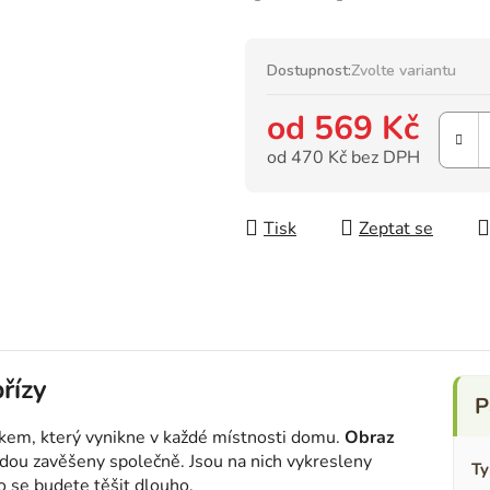
Dostupnost:
Zvolte variantu
od
569 Kč
od
470 Kč
bez DPH
Měrná cena:
Tisk
Zeptat se
řízy
kem, který vynikne v každé místnosti domu.
Obraz
budou zavěšeny společně. Jsou na nich vykresleny
Ty
o se budete těšit dlouho.