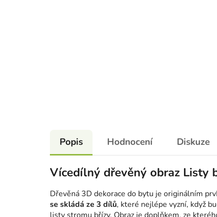
Popis
Hodnocení
Diskuze
Vícedílný dřevěný obraz Listy b
Dřevěná 3D dekorace do bytu je originálním prv
se skládá ze 3 dílů
, které nejlépe vyzní, když 
listy stromu břízy. Obraz je doplňkem, ze kteréh