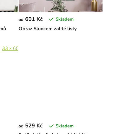
601 Kč
Skladem
od
omů
Obraz Sluncem zalité listy
33 x 65 cm
45,4 x 89 cm
529 Kč
Skladem
od