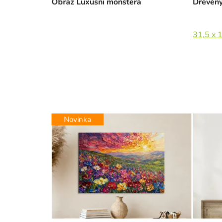
Obraz Luxusní monstera
Dřevěný
31,5 x 
Novinka