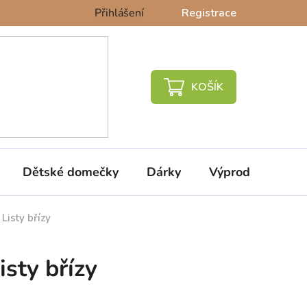
Přihlášení
Registrace
NÁKUPNÍ
KOŠÍK
Dětské domečky
Dárky
Výprodej %
Listy břízy
isty břízy