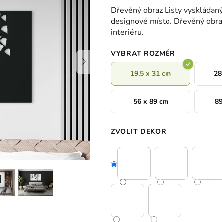
hodnocení
Dřevěný obraz Listy vyskládaný
produktu
designové místo. Dřevěný obra
je
interiéru.
0,0
z
VYBRAT ROZMĚR
5
hvězdiček.
19,5 x 31 cm
28
56 x 89 cm
89
ZVOLIT DEKOR