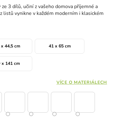
 ze 3 dílů, učiní z vašeho domova příjemné a
z listů vynikne v každém moderním i klasickém
 x 44,5 cm
41 x 65 cm
 x 141 cm
VÍCE O MATERIÁLECH