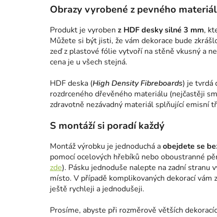
Obrazy vyrobené z pevného materiá
Produkt je vyroben
z HDF desky silné 3 mm
, k
Můžete si být jisti, že vám dekorace bude zkrášl
zeď z plastové fólie vytvoří na stěně vkusný a n
cena je u všech stejná.
HDF deska (
High Density Fibreboards
) je tvrdá
rozdrceného dřevěného materiálu (nejčastěji smr
zdravotně nezávadný materiál splňující emisní tř
S montáží si poradí každý
Montáž výrobku je jednoduchá a
obejdete se bez
pomocí ocelových hřebíků nebo oboustranné pě
zde
). Pásku jednoduše nalepte na zadní stranu 
místo. V případě komplikovaných dekorací vám za
ještě rychleji a jednodušeji.
Prosíme, abyste při rozměrově větších dekoracíc