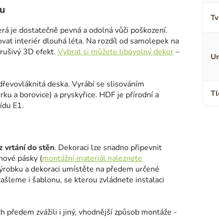
lu
Tv
terá je dostatečně pevná a odolná vůči poškození.
ovat interiér dlouhá léta. Na rozdíl od samolepek na
erušivý 3D efekt.
Vybrat si můžete libovolný dekor
–
Um
 dřevovláknitá deska. Vyrábí se slisováním
Tl
ku a borovice) a pryskyřice. HDF je přírodní a
ídu E1.
 vrtání do stěn
. Dekoraci lze snadno připevnit
nové pásky (
montážní materiál naleznete
výrobku a dekoraci umístěte na předem určené
šleme i šablonu, se kterou zvládnete instalaci
h předem zvážili i jiný, vhodnější způsob montáže -