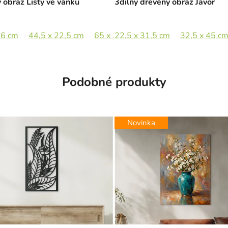
 obraz Listy ve vánku
3dílný dřevěný obraz Javor
16 cm
44,5 x 22,5 cm
65 x 33 cm
22,5 x 31,5 cm
89 x 45 cm
32,5 x 45 c
Podobné produkty
Novinka