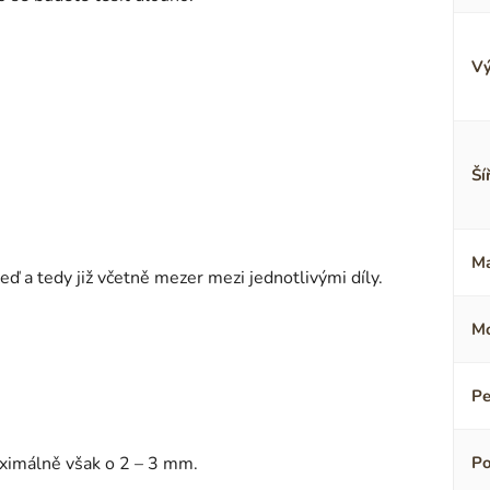
Vý
Ší
Ma
 a tedy již včetně mezer mezi jednotlivými díly.
Mo
Pe
aximálně však o 2 – 3 mm.
Po