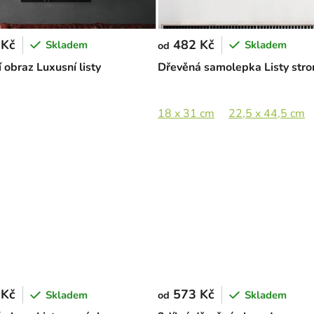
 Kč
482 Kč
Skladem
Skladem
od
 obraz Luxusní listy
Dřevěná samolepka Listy str
cm
89 x 65 cm
18 x 31 cm
22,5 x 44,5 cm
 Kč
573 Kč
Skladem
Skladem
od