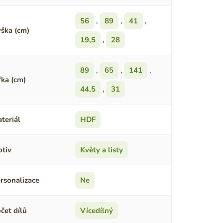
56
,
89
,
41
,
ška (cm)
19,5
,
28
89
,
65
,
141
,
řka (cm)
44,5
,
31
teriál
HDF
tiv
Květy a listy
rsonalizace
Ne
čet dílů
Vícedílný