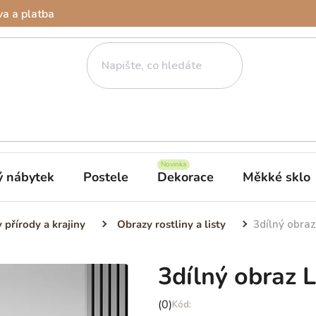
a a platba
ý nábytek
Postele
Dekorace
Měkké sklo
 přírody a krajiny
Obrazy rostliny a listy
3dílný obraz 
3dílný obraz L
Průměrné
(0)