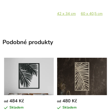
42 x 34 cm
60 x 40,5 cm
8
Podobné produkty
484 Kč
480 Kč
od
od
Skladem
Skladem