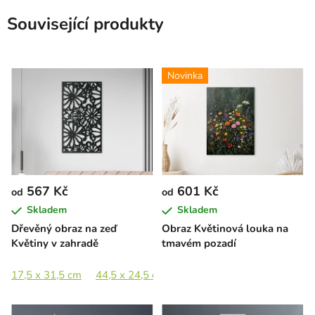
Související produkty
Novinka
567 Kč
601 Kč
od
od
Skladem
Skladem
Dřevěný obraz na zeď
Obraz Květinová louka na
Květiny v zahradě
tmavém pozadí
17,5 x 31,5 cm
44,5 x 24,5 cm
65 x 36 cm
89 x 49,5 cm