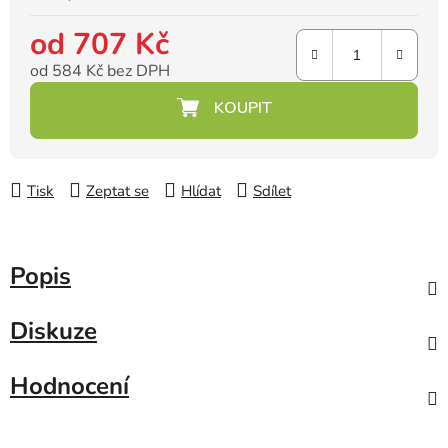
od
707 Kč
od
584 Kč
bez DPH
Měrná cena:
Tisk
Zeptat se
Hlídat
Sdílet
Popis
Diskuze
Hodnocení