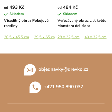
493 Kč
484 Kč
od
od
Skladem
Skladem
Vícedílný obraz Pokojové
Vyřezávaný obraz List květu
rostliny
Monstera deliciosa
20,5 x 45,5 cm
29,5 x 65 cm
28 x 22,5 cm
40,5 x 89 cm
40 x 32,5 cm
60,5 x 133 c
Z
á
p
objednavky
@
drevko.cz
a
t
+421 950 890 037
í