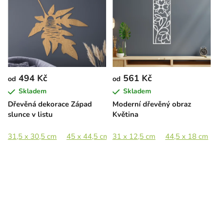
494 Kč
561 Kč
od
od
Skladem
Skladem
Dřevěná dekorace Západ
Moderní dřevěný obraz
slunce v listu
Květina
31,5 x 30,5 cm
45 x 44,5 cm
31 x 12,5 cm
66 x 65 cm
44,5 x 18 cm
89 x 88 cm