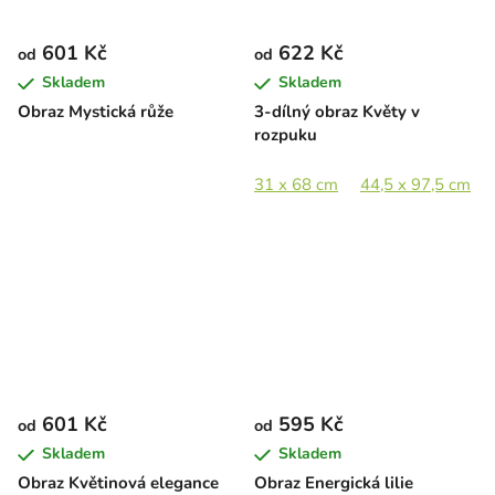
601 Kč
622 Kč
od
od
Skladem
Skladem
Obraz Mystická růže
3-dílný obraz Květy v
rozpuku
31 x 68 cm
44,5 x 97,5 cm
601 Kč
595 Kč
od
od
Skladem
Skladem
Obraz Květinová elegance
Obraz Energická lilie