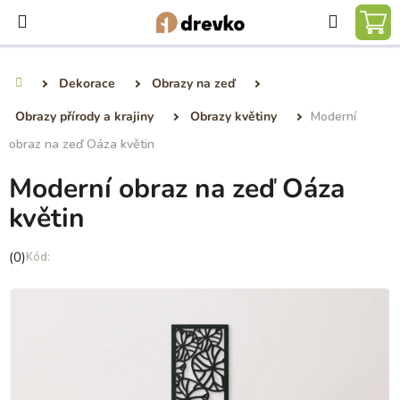
Přejít
Hledat
na
NÁ
obsah
KO
Dekorace
Obrazy na zeď
Domů
Obrazy přírody a krajiny
Obrazy květiny
Moderní
obraz na zeď Oáza květin
Moderní obraz na zeď Oáza
květin
Průměrné
(0)
hodnocení
produktu
je
0,0
z
5
hvězdiček.