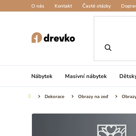
Přejít
O nás
Kontakt
Časté otázky
Doprav
na
obsah
Nábytek
Masivní nábytek
Dětsk
Dekorace
Obrazy na zeď
Obrazy
Domů