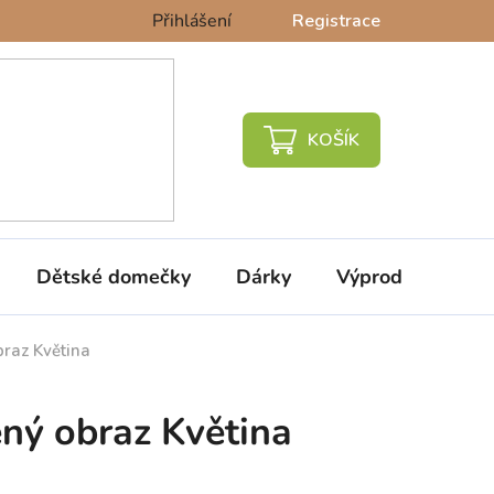
Přihlášení
Registrace
NÁKUPNÍ
KOŠÍK
Dětské domečky
Dárky
Výprodej %
raz Květina
ný obraz Květina