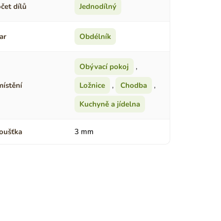
čet dílů
Jednodílný
ar
Obdélník
Obývací pokoj
,
ístění
Ložnice
,
Chodba
,
Kuchyně a jídelna
oušťka
3 mm