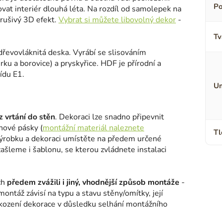
Po
ovat interiér dlouhá léta. Na rozdíl od samolepek na
erušivý 3D efekt.
Vybrat si můžete libovolný dekor
-
Tv
dřevovláknitá deska. Vyrábí se slisováním
ku a borovice) a pryskyřice. HDF je přírodní a
ídu E1.
Um
 vrtání do stěn
. Dekoraci lze snadno připevnit
nové pásky (
montážní materiál naleznete
Tl
výrobku a dekoraci umístěte na předem určené
šleme i šablonu, se kterou zvládnete instalaci
ch
předem zvážili i jiný, vhodnější způsob montáže
-
montáž závisí na typu a stavu stěny/omítky, její
škození dekorace v důsledku selhání montážního