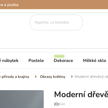
a a platba
ý nábytek
Postele
Dekorace
Měkké sklo
 přírody a krajiny
Obrazy květiny
Moderní dřevěný ob
Moderní dřevě
Průměrné
(0)