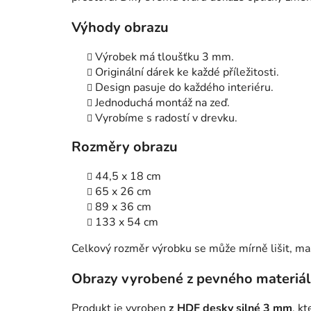
Výhody obrazu
Výrobek má tloušťku 3 mm.
Originální dárek ke každé příležitosti.
Design pasuje do každého interiéru.
Jednoduchá montáž na zeď.
Vyrobíme s radostí v drevku.
Rozměry obrazu
44,5 x 18 cm
65 x 26 cm
89 x 36 cm
133 x 54 cm
Celkový rozměr výrobku se může mírně lišit, ma
Obrazy vyrobené z pevného materiá
Produkt je vyroben
z HDF desky silné 3 mm
, k