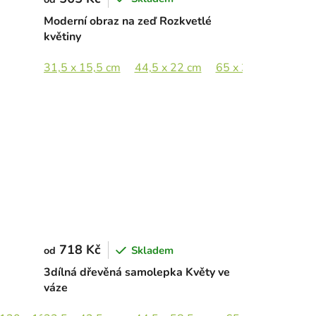
Moderní obraz na zeď Rozkvetlé
květiny
31,5 x 15,5 cm
44,5 x 22 cm
65 x 32,5 cm
89 
718 Kč
Skladem
od
3dílná dřevěná samolepka Květy ve
váze