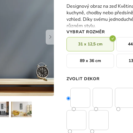
hodnocení
Designový obraz na zeď Květina
produktu
kuchyně, chodby nebo předsíně
je
vzhled. Díky svému jednoduch
0,0
různém stylu
.
z
VYBRAT ROZMĚR
5
hvězdiček.
31 x 12,5 cm
44
89 x 36 cm
13
ZVOLIT DEKOR