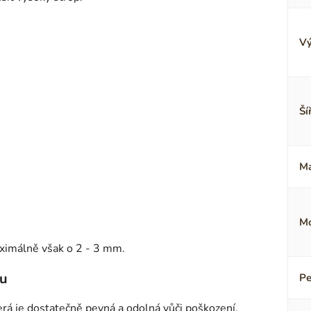
Vý
Ší
Ma
Mo
ximálně však o 2 - 3 mm.
lu
Pe
terá je dostatečně pevná a odolná vůči poškození.