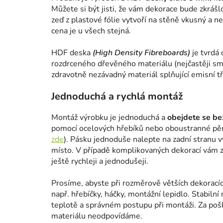
Můžete si být jisti, že vám dekorace bude zkrášl
zeď z plastové fólie vytvoří na stěně vkusný a n
cena je u všech stejná.
HDF deska
(High Density Fibreboards)
je tvrdá 
rozdrceného dřevěného materiálu (nejčastěji smr
zdravotně nezávadný materiál splňující emisní tř
Jednoduchá a rychlá montáž
Montáž výrobku je jednoduchá a
obejdete se bez
pomocí ocelových hřebíků nebo oboustranné pě
zde
). Pásku jednoduše nalepte na zadní stranu 
místo. V případě komplikovaných dekorací vám za
ještě rychleji a jednodušeji.
Prosíme, abyste při rozměrově větších dekorací
např. hřebíčky, háčky, montážní lepidlo. Stabilní 
teplotě a správném postupu při montáži. Za po
materiálu neodpovídáme.