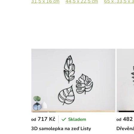
31,5 x 16 cm
44,5 x 22,5 cm
65 x 33 cm
33,5 x 
717 Kč
482
Skladem
od
od
3D samolepka na zeď Listy
Dřevěná