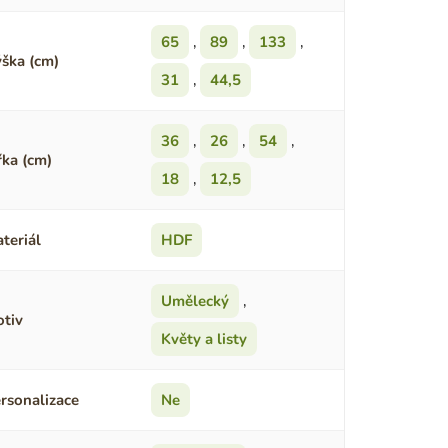
65
,
89
,
133
,
ška (cm)
31
,
44,5
36
,
26
,
54
,
řka (cm)
18
,
12,5
teriál
HDF
Umělecký
,
tiv
Květy a listy
rsonalizace
Ne