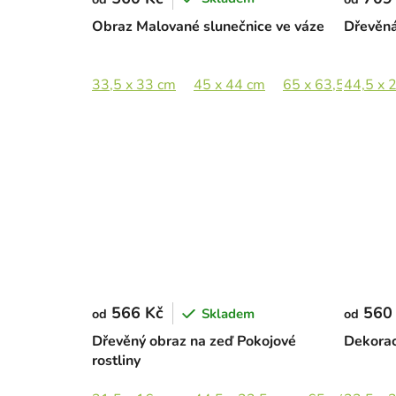
Obraz Malované slunečnice ve váze
Dřevěná
33,5 x 33 cm
45 x 44 cm
65 x 63,5 cm
44,5 x 
8
566 Kč
560
Skladem
od
od
Dřevěný obraz na zeď Pokojové
Dekorac
rostliny