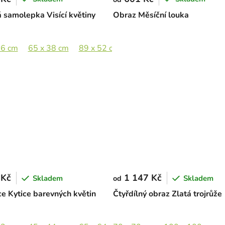
 samolepka Visící květiny
Obraz Měsíční louka
26 cm
9 x 87 cm
65 x 38 cm
89 x 52 cm
 Kč
1 147 Kč
Skladem
Skladem
od
e Kytice barevných květin
Čtyřdílný obraz Zlatá trojrůže