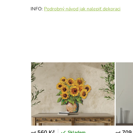
INFO:
Podrobný návod jak nalepiť dekoraci
560 Kč
709
Skladem
od
od