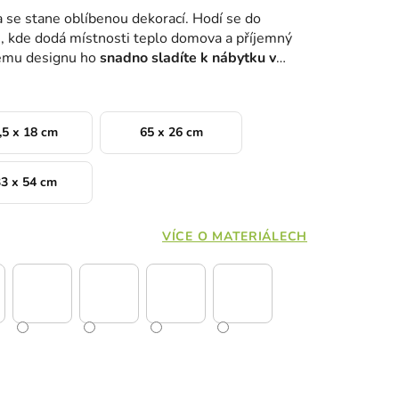
 se stane oblíbenou dekorací. Hodí se do
, kde dodá místnosti teplo domova a příjemný
ému designu ho
snadno sladíte k nábytku v
,5 x 18 cm
65 x 26 cm
3 x 54 cm
VÍCE O MATERIÁLECH