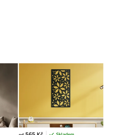
565 Kč
Skladem
od