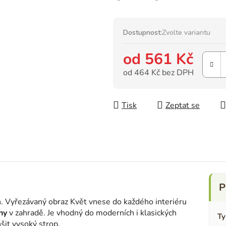
Dostupnost:
Zvolte variantu
od
561 Kč
od
464 Kč
bez DPH
Měrná cena:
Tisk
Zeptat se
gn. Vyřezávaný obraz Květ vnese do každého interiéru
ny
v zahradě. Je vhodný do moderních i klasických
Ty
šit vysoký strop.