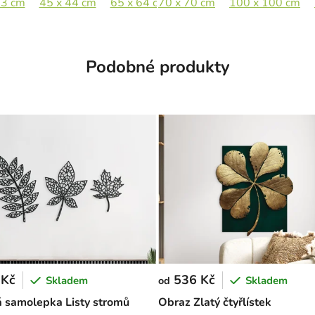
33 cm
89 x 45,5 cm
45 x 44 cm
133 x 67,5 cm
65 x 64 cm
70 x 70 cm
89 x 88 cm
100 x 100 cm
Podobné produkty
 Kč
536 Kč
Skladem
Skladem
od
 samolepka Listy stromů
Obraz Zlatý čtyřlístek