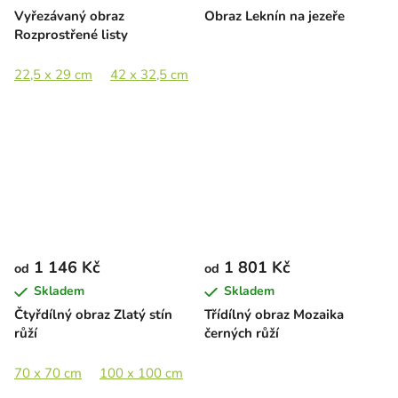
Vyřezávaný obraz
Obraz Leknín na jezeře
Rozprostřené listy
22,5 x 29 cm
42 x 32,5 cm
57,5 x 44,5 cm
84 x 65 cm
1 146 Kč
1 801 Kč
od
od
Skladem
Skladem
Čtyřdílný obraz Zlatý stín
Třídílný obraz Mozaika
růží
černých růží
70 x 70 cm
100 x 100 cm
130 x 130 cm
180 x 180 cm