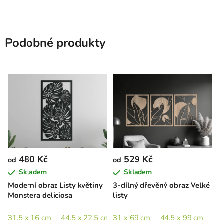
Podobné produkty
480 Kč
529 Kč
od
od
Skladem
Skladem
Moderní obraz Listy květiny
3-dílný dřevěný obraz Velké
Monstera deliciosa
listy
31,5 x 16 cm
44,5 x 22,5 cm
31 x 69 cm
65 x 33 cm
44,5 x 99 cm
89 x 45 cm
6