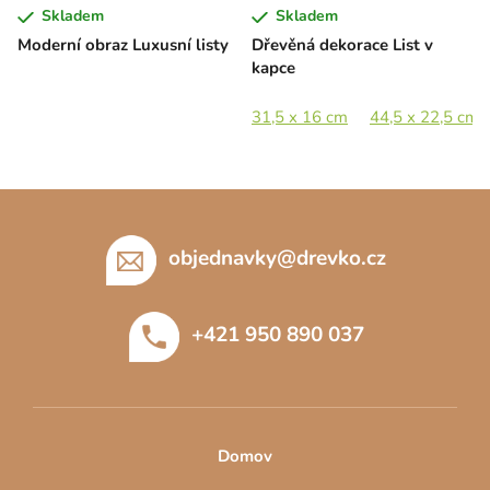
Skladem
Skladem
Moderní obraz Luxusní listy
Dřevěná dekorace List v
kapce
31,5 x 16 cm
44,5 x 22,5 cm
Z
á
p
objednavky
@
drevko.cz
a
t
+421 950 890 037
í
Domov