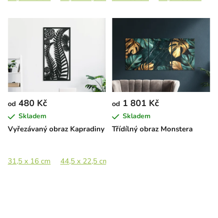
480 Kč
1 801 Kč
od
od
Skladem
Skladem
Vyřezávaný obraz Kapradiny
Třídílný obraz Monstera
31,5 x 16 cm
44,5 x 22,5 cm
65 x 33 cm
89 x 45 cm