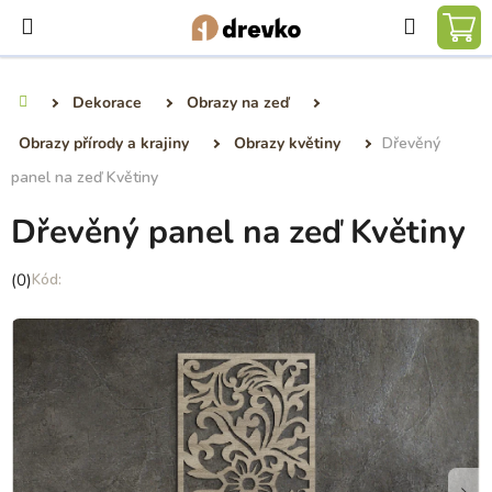
Přejít
Hledat
na
NÁ
obsah
KO
Dekorace
Obrazy na zeď
Domů
Obrazy přírody a krajiny
Obrazy květiny
Dřevěný
panel na zeď Květiny
Dřevěný panel na zeď Květiny
Průměrné
(0)
hodnocení
produktu
je
0,0
z
5
hvězdiček.