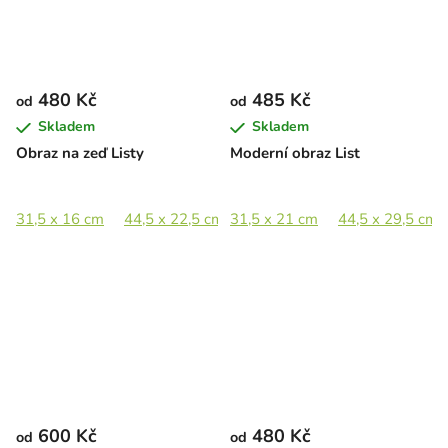
480 Kč
485 Kč
od
od
Skladem
Skladem
Obraz na zeď Listy
Moderní obraz List
31,5 x 16 cm
44,5 x 22,5 cm
31,5 x 21 cm
65 x 33 cm
44,5 x 29,5 cm
89 x 45 cm
600 Kč
480 Kč
od
od