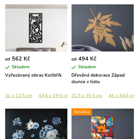
562 Kč
494 Kč
od
od
Skladem
Skladem
Vyřezávaný obraz Kolibřík
Dřevěná dekorace Západ
slunce v listu
31 x 13,5 cm
44,5 x 19,5 cm
31,5 x 30,5 cm
65 x 28,5 cm
45 x 44,5 cm
89 x 39 cm
Novinka