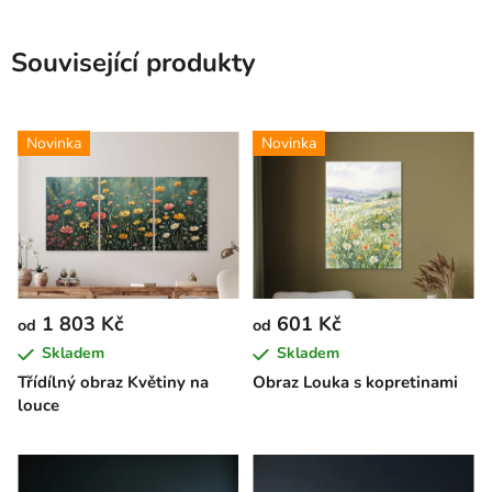
Související produkty
Novinka
Novinka
1 803 Kč
601 Kč
od
od
Skladem
Skladem
Třídílný obraz Květiny na
Obraz Louka s kopretinami
louce