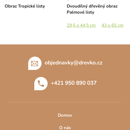
Obraz Tropické listy
Dvoudílný dřevěný obraz
Palmové listy
29,5 x 44,5 cm
43 x 65 cm
Z
á
p
objednavky
@
drevko.cz
a
t
+421 950 890 037
í
Domov
O nás