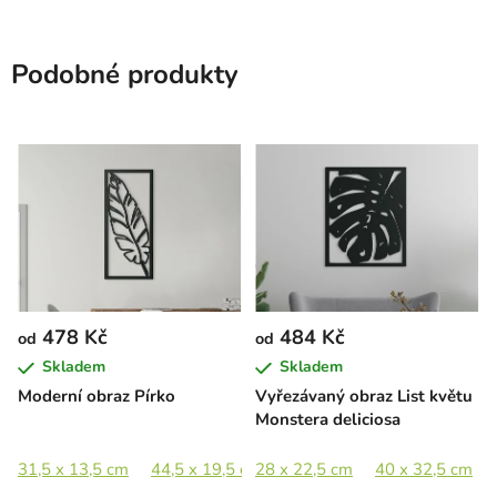
Podobné produkty
478 Kč
484 Kč
od
od
Skladem
Skladem
Moderní obraz Pírko
Vyřezávaný obraz List květu
Monstera deliciosa
31,5 x 13,5 cm
44,5 x 19,5 cm
28 x 22,5 cm
65 x 28 cm
40 x 32,5 cm
89 x 38,5 cm