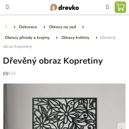
Přejít
Hledat
na
NÁ
obsah
KO
Dekorace
Obrazy na zeď
Domů
Obrazy přírody a krajiny
Obrazy květiny
Dřevěný
obraz Kopretiny
Dřevěný obraz Kopretiny
Průměrné
(0)
hodnocení
produktu
je
0,0
z
5
hvězdiček.