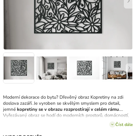
Moderní dekorace do bytu? Dřevěný obraz Kopretiny na zdi
doslova zazáří. Je vyroben se skvělým smyslem pro detail,
jemné
kopretiny se v obrazu rozprostírají v celém rámu
.
Vyřezávaný obraz se hodí do moderních prostorů, domácností,
kanceláří.
Číst dále