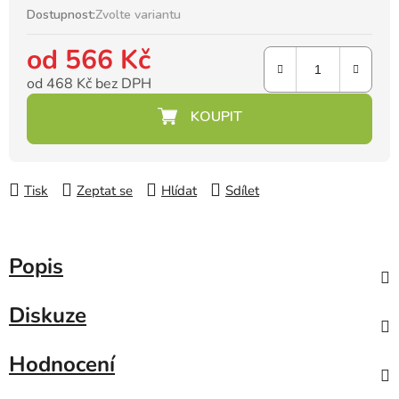
Dostupnost:
Zvolte variantu
od
566 Kč
od
468 Kč
bez DPH
Měrná cena:
Tisk
Zeptat se
Hlídat
Sdílet
Popis
Diskuze
Hodnocení