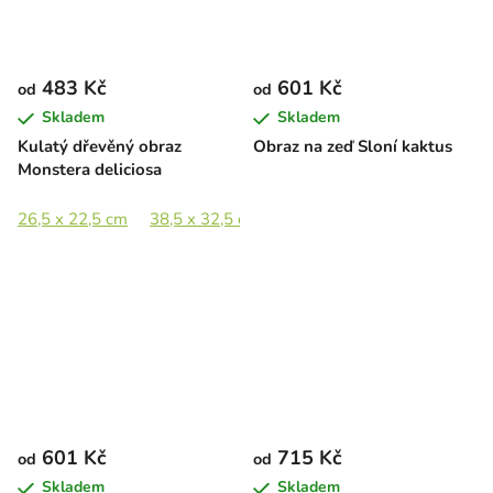
483 Kč
601 Kč
od
od
Skladem
Skladem
Kulatý dřevěný obraz
Obraz na zeď Sloní kaktus
Monstera deliciosa
26,5 x 22,5 cm
38,5 x 32,5 cm
53 x 44,5 cm
77,5 x 65 c
601 Kč
715 Kč
od
od
Skladem
Skladem