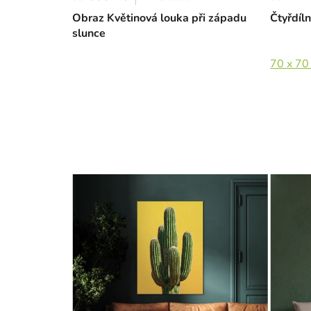
Obraz Květinová louka při západu
Čtyřdíln
slunce
70 x 70