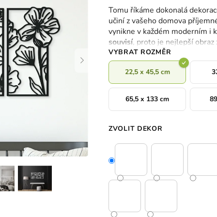
hodnocení
Tomu říkáme dokonalá dekorace
produktu
učiní z vašeho domova příjemn
je
vynikne v každém moderním i k
0,0
souvisí
, proto je nejlepší obraz
z
VYBRAT ROZMĚR
5
hvězdiček.
22,5 x 45,5 cm
3
65,5 x 133 cm
89
ZVOLIT DEKOR