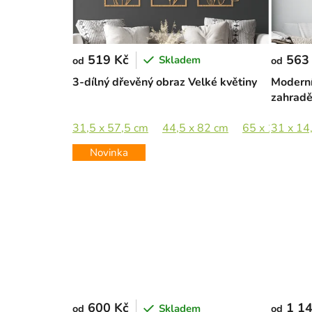
519 Kč
563
Skladem
od
od
3-dílný dřevěný obraz Velké květiny
Moderní
zahrad
31,5 x 57,5 cm
44,5 x 82 cm
65 x 119,5 c
31 x 14
Novinka
600 Kč
1 14
Skladem
od
od