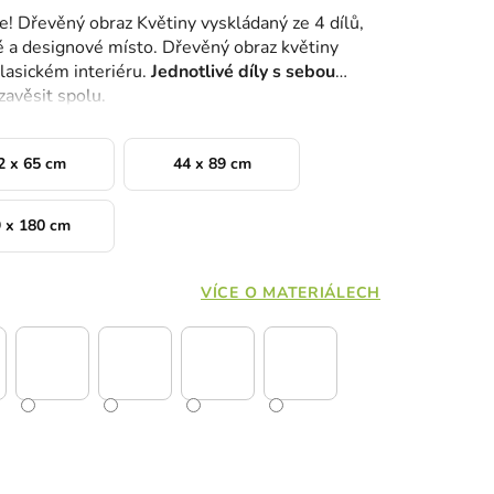
! Dřevěný obraz Květiny vyskládaný ze 4 dílů,
é a designové místo. Dřevěný obraz květiny
lasickém interiéru.
Jednotlivé díly s sebou
 zavěsit spolu.
2 x 65 cm
44 x 89 cm
 x 180 cm
VÍCE O MATERIÁLECH