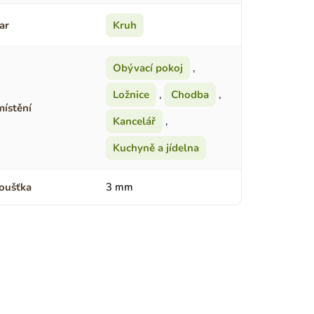
ar
Kruh
Obývací pokoj
,
Ložnice
,
Chodba
,
ístění
Kancelář
,
Kuchyně a jídelna
oušťka
3 mm