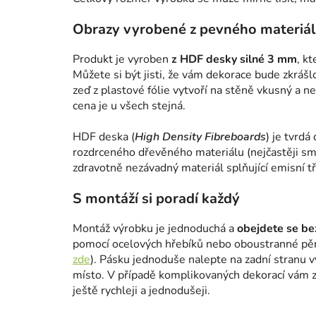
Obrazy vyrobené z pevného materiá
Produkt je vyroben
z HDF desky silné 3 mm
, k
Můžete si být jisti, že vám dekorace bude zkrášl
zeď z plastové fólie vytvoří na stěně vkusný a n
cena je u všech stejná.
HDF deska (
High Density Fibreboards
) je tvrdá
rozdrceného dřevěného materiálu (nejčastěji smr
zdravotně nezávadný materiál splňující emisní tř
S montáží si poradí každý
Montáž výrobku je jednoduchá a
obejdete se bez
pomocí ocelových hřebíků nebo oboustranné pě
zde
). Pásku jednoduše nalepte na zadní stranu 
místo. V případě komplikovaných dekorací vám za
ještě rychleji a jednodušeji.