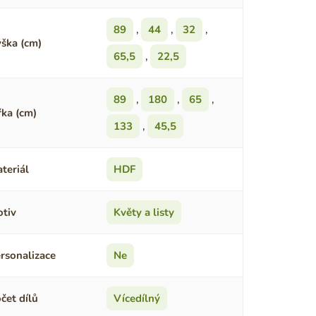
89
,
44
,
32
,
ška (cm)
65,5
,
22,5
89
,
180
,
65
,
řka (cm)
133
,
45,5
teriál
HDF
tiv
Květy a listy
rsonalizace
Ne
čet dílů
Vícedílný