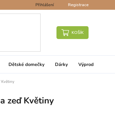
Přihlášení
Registrace
NÁKUPNÍ
KOŠÍK
Dětské domečky
Dárky
Výprodej %
 Květiny
na zeď Květiny