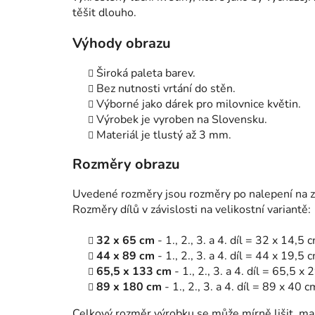
těšit dlouho.
Výhody obrazu
Široká paleta barev.
Bez nutnosti vrtání do stěn.
Výborné jako dárek pro milovnice květin.
Výrobek je vyroben na Slovensku.
Materiál je tlustý až 3 mm.
Rozměry obrazu
Uvedené rozměry jsou rozměry po nalepení na zeď
Rozměry dílů v závislosti na velikostní variantě:
32 x 65 cm
- 1., 2., 3. a 4. díl = 32 x 14,
44 x 89 cm
- 1., 2., 3. a 4. díl = 44 x 19,
65,5 x 133 cm
- 1., 2., 3. a 4. díl = 65,5
89 x 180 cm
- 1., 2., 3. a 4. díl = 89 x 4
Celkový rozměr výrobku se může mírně lišit, m