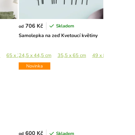
706 Kč
Skladem
od
Samolepka na zeď Kvetoucí květiny
m
65 x 28 cm
24,5 x 44,5 cm
89 x 38,5 cm
35,5 x 65 cm
49 x 89 cm
Novinka
600 Kč
Skladem
od