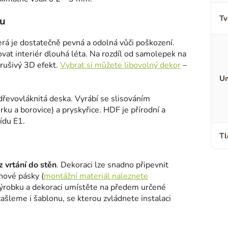
Tv
lu
terá je dostatečně pevná a odolná vůči poškození.
ovat interiér dlouhá léta. Na rozdíl od samolepek na
erušivý 3D efekt.
Vybrat si můžete libovolný dekor
–
Um
 dřevovláknitá deska. Vyrábí se slisováním
ku a borovice) a pryskyřice. HDF je přírodní a
ídu E1.
Tl
 vrtání do stěn
. Dekoraci lze snadno připevnit
nové pásky (
montážní materiál naleznete
výrobku a dekoraci umístěte na předem určené
šleme i šablonu, se kterou zvládnete instalaci