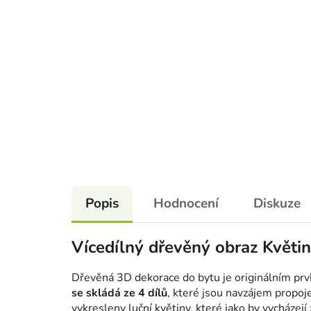
Popis
Hodnocení
Diskuze
Vícedílný dřevěný obraz Květi
Dřevěná 3D dekorace do bytu je originálním prv
se skládá ze 4 dílů
, které jsou navzájem propoje
vykresleny luční květiny, které jako by vycházej