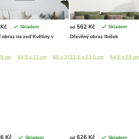
 Kč
562 Kč
Skladem
Skladem
od
 obraz na zeď Květiny v
Dřevěný obraz Ibišek
ě
m
,5 cm
89 x 163,5 cm
44,5 x 21 cm
65 x 31 cm
31,5 x 13,5 cm
89 x 42,5 cm
44,5 x 19 c
6 Kč
626 Kč
Skladem
Skladem
od