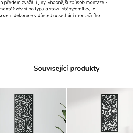
h předem zvážili i jiný, vhodnější způsob montáže -
montáž závisí na typu a stavu stěny/omítky, její
kození dekorace v důsledku selhání montážního
Související produkty