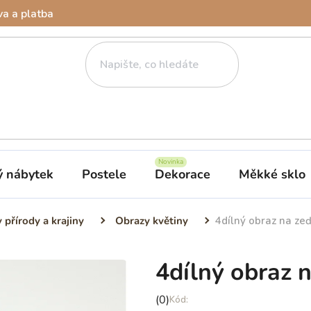
a a platba
ý nábytek
Postele
Dekorace
Měkké sklo
 přírody a krajiny
Obrazy květiny
4dílný obraz na zeď
4dílný obraz 
Průměrné
(0)