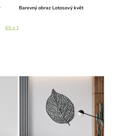
y
Barevný obraz Lotosový květ
65 x 152 cm
85 x 199 cm