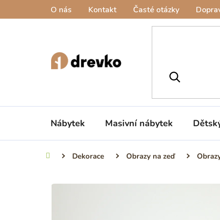
Přejít
O nás
Kontakt
Časté otázky
Doprav
na
obsah
Nábytek
Masivní nábytek
Dětsk
Dekorace
Obrazy na zeď
Obrazy
Domů