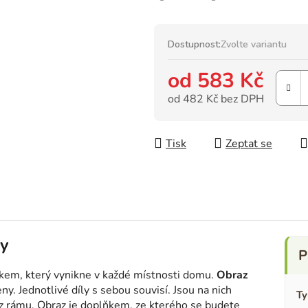
Dostupnost:
Zvolte variantu
od
583 Kč
od
482 Kč
bez DPH
Měrná cena:
Tisk
Zeptat se
ny
kem, který vynikne v každé místnosti domu.
Obraz
ny. Jednotlivé díly s sebou souvisí. Jsou na nich
Ty
í z rámu. Obraz je doplňkem, ze kterého se budete