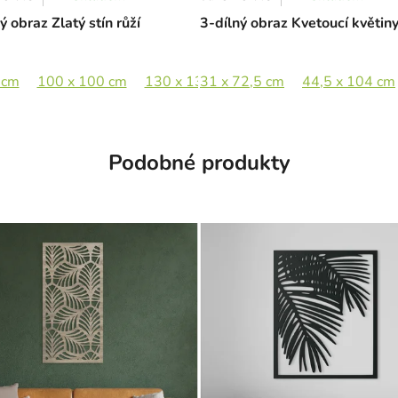
ý obraz Zlatý stín růží
3-dílný obraz Kvetoucí květin
 cm
100 x 100 cm
130 x 130 cm
31 x 72,5 cm
180 x 180 cm
44,5 x 104 cm
Podobné produkty