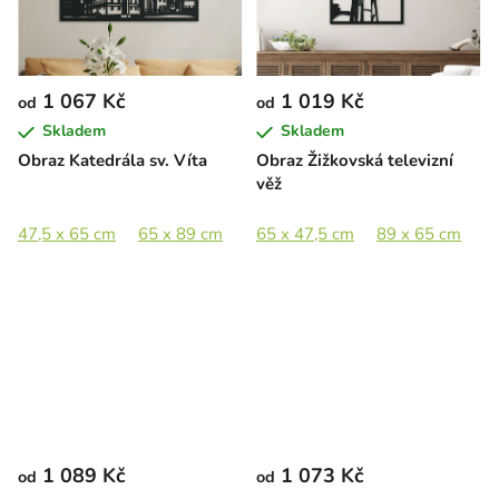
1 067 Kč
1 019 Kč
od
od
Skladem
Skladem
Obraz Katedrála sv. Víta
Obraz Žižkovská televizní
věž
47,5 x 65 cm
65 x 89 cm
89 x 122 cm
65 x 47,5 cm
89 x 65 cm
1
1 089 Kč
1 073 Kč
od
od