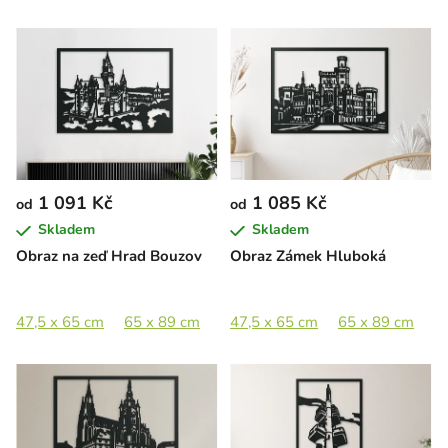
1 091 Kč
1 085 Kč
od
od
Skladem
Skladem
Obraz na zeď Hrad Bouzov
Obraz Zámek Hluboká
47,5 x 65 cm
65 x 89 cm
89 x 122 cm
47,5 x 65 cm
65 x 89 cm
8