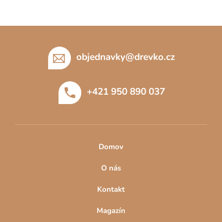
Z
á
p
objednavky
@
drevko.cz
a
t
+421 950 890 037
í
Domov
O nás
Kontakt
Magazín