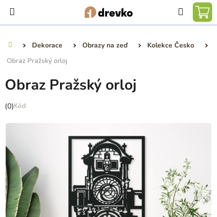
Přejít
Hledat
na
NÁ
obsah
KO
Dekorace
Obrazy na zeď
Kolekce Česko
Domů
Obraz Pražský orloj
Obraz Pražský orloj
Průměrné
(0)
hodnocení
produktu
je
0,0
z
5
hvězdiček.