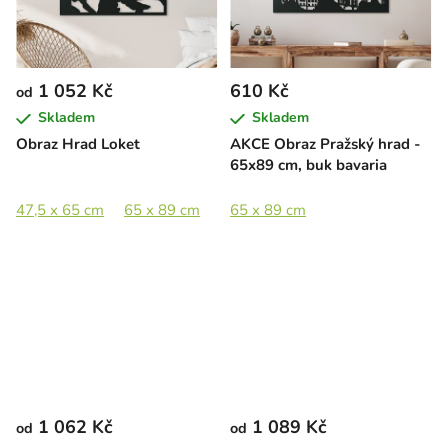
1 052 Kč
610 Kč
od
Skladem
Skladem
Obraz Hrad Loket
AKCE Obraz Pražský hrad -
65x89 cm, buk bavaria
47,5 x 65 cm
65 x 89 cm
89 x 122 cm
65 x 89 cm
1 062 Kč
1 089 Kč
od
od