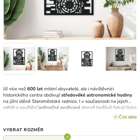
Již více než
600 let
místní obyvatelé, ale i návštěvníci
historického centra obdivují
středověké astronomické hodiny
na jižní stěně Staroměstské radnice. I v současnosti na jejich
odbití a spuštění
jedinečné podívané
denně trpělivě čekají tisíce
lidí s pohledy upřenými vzhůru. Díky obrazu Pražský orloj
Číst dále
budete moci podobiznu mechanických hodin obdivovat nejen z
náměstí, ale také z pohodlí domova, a
to ve 3 rozměrech a 8
VYBRAT ROZMĚR
barvách
.