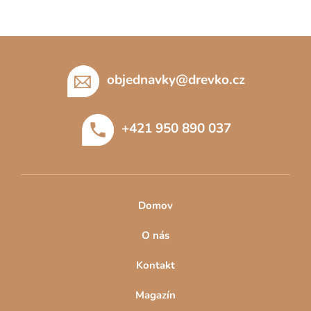
Z
á
p
objednavky
@
drevko.cz
a
t
+421 950 890 037
í
Domov
O nás
Kontakt
Magazín