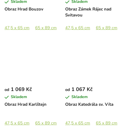
Skladem
Skladem
Obraz Hrad Bouzov
Obraz Zámek Rájec nad
Svitavou
47,5 x 65 cm
65 x 89 cm
89 x 122 cm
47,5 x 65 cm
65 x 89 cm
8
1 069 Kč
1 067 Kč
od
od
Skladem
Skladem
Obraz Hrad Karlštejn
Obraz Katedrála sv. Víta
47,5 x 65 cm
65 x 89 cm
89 x 122 cm
47,5 x 65 cm
65 x 89 cm
8