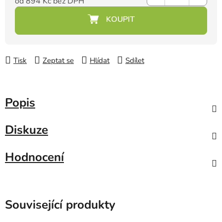
od
894 Kč
bez DPH
Měrná cena:
Tisk
Zeptat se
Hlídat
Sdílet
Popis
Diskuze
Hodnocení
Související produkty