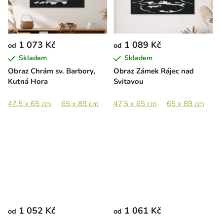
1 073 Kč
1 089 Kč
od
od
Skladem
Skladem
Obraz Chrám sv. Barbory,
Obraz Zámek Rájec nad
Kutná Hora
Svitavou
47,5 x 65 cm
65 x 89 cm
89 x 122 cm
47,5 x 65 cm
65 x 89 cm
8
1 052 Kč
1 061 Kč
od
od