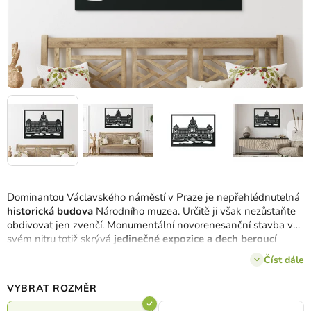
Dominantou Václavského náměstí v Praze je nepřehlédnutelná
historická budova
Národního muzea. Určitě ji však nezůstaňte
obdivovat jen zvenčí. Monumentální novorenesanční stavba ve
svém nitru totiž skrývá
jedinečné expozice a dech beroucí
výhled na Prahu
ze střešní kopule. Obraz Národní muzeum,
Číst dále
navržený a vyrobený u nás v drevku, potěší nejen srdce
milovníka umění a architektury. Vyberte si z
8 barev, 3 rozměrů
VYBRAT ROZMĚR
a zkrášlete svůj domov autorskou dekorací.