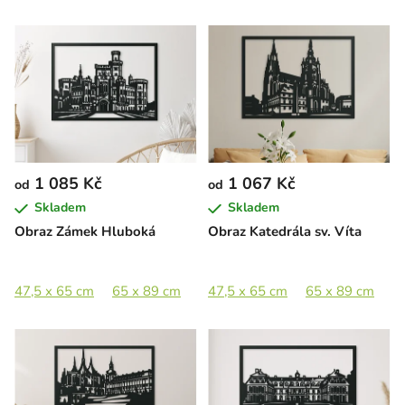
1 085 Kč
1 067 Kč
od
od
Skladem
Skladem
Obraz Zámek Hluboká
Obraz Katedrála sv. Víta
47,5 x 65 cm
65 x 89 cm
89 x 122 cm
47,5 x 65 cm
65 x 89 cm
8