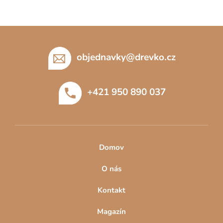
Z
á
p
objednavky
@
drevko.cz
a
t
+421 950 890 037
í
Domov
O nás
Kontakt
Magazín