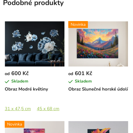
Podobné produkty
Novinka
600 Kč
601 Kč
od
od
Skladem
Skladem
Obraz Modré květiny
Obraz Slunečné horské údolí
31 x 47,5 cm
45 x 68 cm
66 x 100 cm
96 x 145,5 cm
Novinka