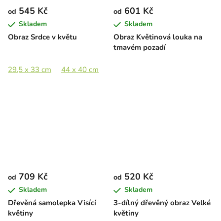
545 Kč
601 Kč
od
od
Skladem
Skladem
Obraz Srdce v květu
Obraz Květinová louka na
tmavém pozadí
29,5 x 33 cm
44 x 40 cm
60 x 66 cm
80 x 89 cm
709 Kč
520 Kč
od
od
Skladem
Skladem
Dřevěná samolepka Visící
3-dílný dřevěný obraz Velké
květiny
květiny