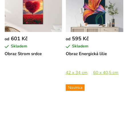
601 Kč
595 Kč
od
od
Skladem
Skladem
Obraz Strom srdce
Obraz Energická lilie
42 x 34 cm
60 x 40,5 cm
8
Novinka