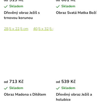
od
od
Skladem
Skladem
Dřevěný obraz Ježíš s
Obraz Svatá Matka Boží
trnovou korunou
28,5 x 22,5 cm
40,5 x 32,5 cm
55,5 x 44,5 cm
81 x 65 c
713 Kč
539 Kč
od
od
Skladem
Skladem
Obraz Madona s Dítětem
Dřevěný obraz Ježíš a
holubice