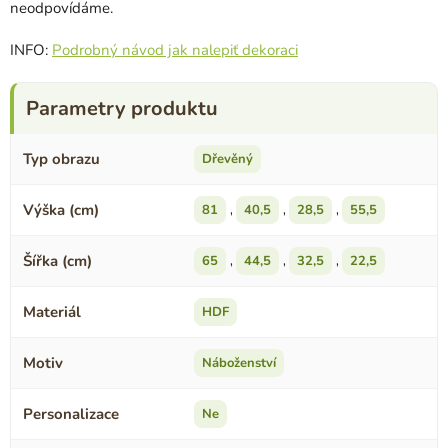
neodpovídáme.
INFO:
Podrobný návod jak nalepiť dekoraci
Typ obrazu
Dřevěný
Výška (cm)
81
,
40,5
,
28,5
,
55,5
Šířka (cm)
65
,
44,5
,
32,5
,
22,5
Materiál
HDF
Motiv
Náboženství
Personalizace
Ne