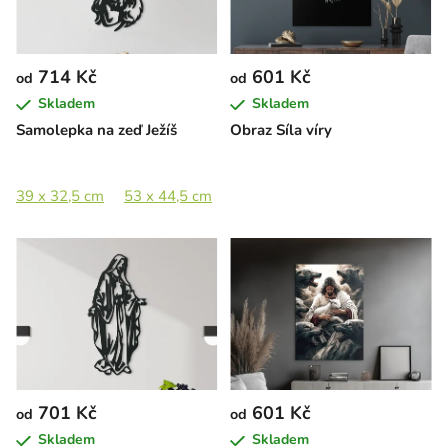
714 Kč
601 Kč
od
od
Skladem
Skladem
Samolepka na zeď Ježíš
Obraz Síla víry
39 x 32,5 cm
53 x 44,5 cm
77,5 x 65 cm
106,5 x 89 cm
701 Kč
601 Kč
od
od
Skladem
Skladem