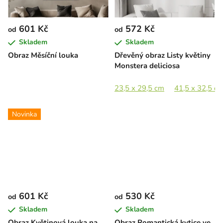
601 Kč
572 Kč
od
od
Skladem
Skladem
Obraz Měsíční louka
Dřevěný obraz Listy květiny
Monstera deliciosa
23,5 x 29,5 cm
41,5 x 32,5 c
Novinka
601 Kč
530 Kč
od
od
Skladem
Skladem
Obraz Květinová louka na
Obraz Romantická kytice ve