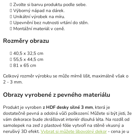
Zvolte si barvu produktu podle sebe.
Výborný nápad na dárek.
Unikátní výrobek na míru.
Upevnění bez nutnosti vrtání do stěn.
Montážní materiál v ceně.
Rozměry obrazu
40,5 x 32,5 cm
55,5 x 44,5 cm
81 x 65 cm
Celkový rozměr výrobku se může mírně lišit, maximálně však o
2 - 3 mm.
Obrazy
vyrobené z pevného materiálu
Produkt je vyroben
z HDF desky silné 3 mm
, která je
dostatečně pevná a odolná vůči poškození. Můžete si být jisti, že
vám dekorace bude zkrášlovat interiér dlouhá léta. Na rozdíl od
samolepek na zeď z plastové fólie vytvoří na stěně vkusný a
nerušivý 3D efekt.
Vybrat si můžete libovolný dekor
- cena je u