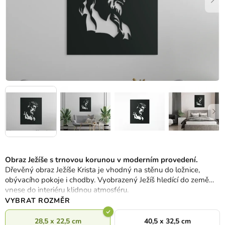
Obraz Ježíše s trnovou korunou v moderním provedení.
Dřevěný obraz Ježíše Krista je vhodný na stěnu do ložnice,
obývacího pokoje i chodby. Vyobrazený Ježíš hledící do země
vnese do interiéru klidnou atmosféru.
VYBRAT ROZMĚR
28,5 x 22,5 cm
40,5 x 32,5 cm