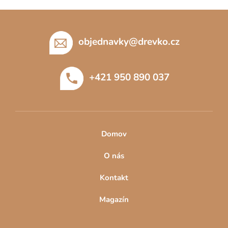
Z
á
p
objednavky
@
drevko.cz
a
t
+421 950 890 037
í
Domov
O nás
Kontakt
Magazín