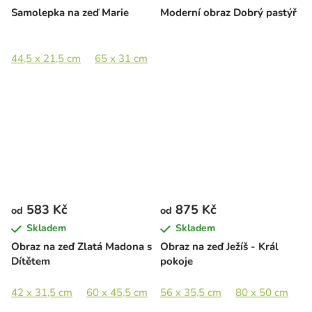
Samolepka na zeď Marie
Moderní obraz Dobrý pastýř
44,5 x 21,5 cm
65 x 31 cm
89 x 42,5 cm
133 x 63,5 cm
583 Kč
875 Kč
od
od
Skladem
Skladem
Obraz na zeď Zlatá Madona s
Obraz na zeď Ježíš - Král
Dítětem
pokoje
42 x 31,5 cm
60 x 45,5 cm
56 x 35,5 cm
80 x 60,5 cm
80 x 50 cm
105 x 79,5 cm
1