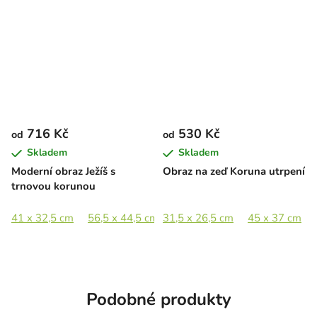
716 Kč
530 Kč
od
od
Skladem
Skladem
Moderní obraz Ježíš s
Obraz na zeď Koruna utrpení
trnovou korunou
41 x 32,5 cm
56,5 x 44,5 cm
31,5 x 26,5 cm
82,5 x 65 cm
45 x 37 cm
113 x 89 cm
Podobné produkty