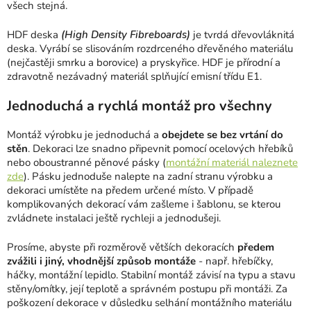
všech stejná.
HDF deska
(High Density Fibreboards)
je tvrdá dřevovláknitá
deska. Vyrábí se slisováním rozdrceného dřevěného materiálu
(nejčastěji smrku a borovice) a pryskyřice. HDF je přírodní a
zdravotně nezávadný materiál splňující emisní třídu E1.
Jednoduchá a rychlá montáž pro všechny
Montáž výrobku je jednoduchá a
obejdete se bez vrtání do
stěn
. Dekoraci lze snadno připevnit pomocí ocelových hřebíků
nebo oboustranné pěnové pásky (
montážní materiál naleznete
zde
). Pásku jednoduše nalepte na zadní stranu výrobku a
dekoraci umístěte na předem určené místo. V případě
komplikovaných dekorací vám zašleme i šablonu, se kterou
zvládnete instalaci ještě rychleji a jednodušeji.
Prosíme, abyste při rozměrově větších dekoracích
předem
zvážili i jiný, vhodnější způsob montáže
- např. hřebíčky,
háčky, montážní lepidlo. Stabilní montáž závisí na typu a stavu
stěny/omítky, její teplotě a správném postupu při montáži. Za
poškození dekorace v důsledku selhání montážního materiálu