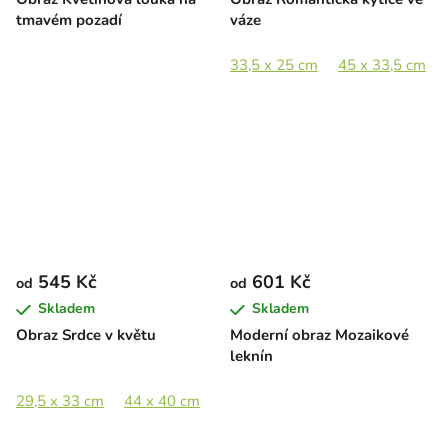
tmavém pozadí
váze
33,5 x 25 cm
45 x 33,5 cm
545 Kč
601 Kč
od
od
Skladem
Skladem
Obraz Srdce v květu
Moderní obraz Mozaikové
leknín
29,5 x 33 cm
44 x 40 cm
60 x 66 cm
80 x 89 cm