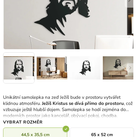
Unikátní samolepka na zeď Ježíš bude v prostoru vytvářet
klidnou atmosféru.
Ježíš Kristus se dívá přímo do prostoru
, což
vzbuzuje ještě hlubší dojem. Samolepka se hodí zejména do
moderních prostor jako kancelář, obývací pokoj, chodba.
VYBRAT ROZMĚR
44,5 x 35,5 cm
65 x 52 cm