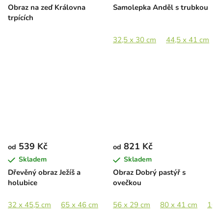
Obraz na zeď Královna
Samolepka Anděl s trubkou
trpících
32,5 x 30 cm
44,5 x 41 cm
539 Kč
821 Kč
od
od
Skladem
Skladem
Dřevěný obraz Ježíš a
Obraz Dobrý pastýř s
holubice
ovečkou
32 x 45,5 cm
65 x 46 cm
89 x 63 cm
56 x 29 cm
126 x 89 cm
80 x 41 cm
105