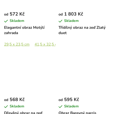
572 Kč
1 803 Kč
od
od
Skladem
Skladem
Elegantní obraz Motýlí
Třídílný obraz na zeď Zlatý
zahrada
duet
29,5 x 23,5 cm
41,5 x 32,5 cm
57 x 44,5 cm
83 x 65 cm
568 Kč
595 Kč
od
od
Skladem
Skladem
Dřevěný obraz na zeď
Obraz Barevný narcis