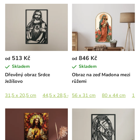
513 Kč
846 Kč
od
od
Skladem
Skladem
Dřevěný obraz Srdce
Obraz na zeď Madona mezi
Ježíšovo
růžemi
31,5 x 20,5 cm
44,5 x 28,5 cm
56 x 31 cm
65 x 41,5 cm
80 x 44 cm
89 x 57 cm
100