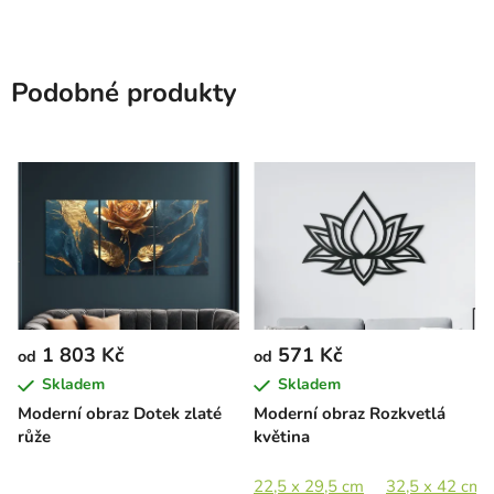
Podobné produkty
1 803 Kč
571 Kč
od
od
Skladem
Skladem
Moderní obraz Dotek zlaté
Moderní obraz Rozkvetlá
růže
květina
22,5 x 29,5 cm
32,5 x 42 cm