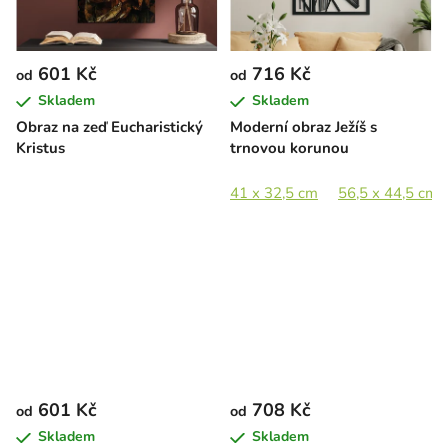
601 Kč
716 Kč
od
od
Skladem
Skladem
Obraz na zeď Eucharistický
Moderní obraz Ježíš s
Kristus
trnovou korunou
41 x 32,5 cm
56,5 x 44,5 cm
601 Kč
708 Kč
od
od
Skladem
Skladem