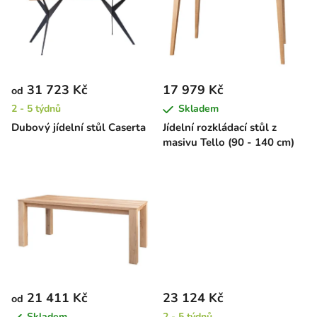
p
i
s
p
r
31 723 Kč
17 979 Kč
od
o
2 - 5 týdnů
Skladem
d
Dubový jídelní stůl Caserta
Jídelní rozkládací stůl z
u
masivu Tello (90 - 140 cm)
k
t
ů
21 411 Kč
23 124 Kč
od
Skladem
2 - 5 týdnů