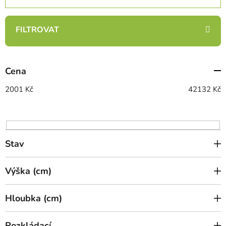
z
e
n
í
p
Cena
r
o
2001
Kč
42132
Kč
d
u
k
t
Stav
ů
Výška (cm)
Hloubka (cm)
Rozkládací