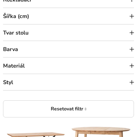
Šířka (cm)
Tvar stolu
Barva
Materiál
Styl
V
ý