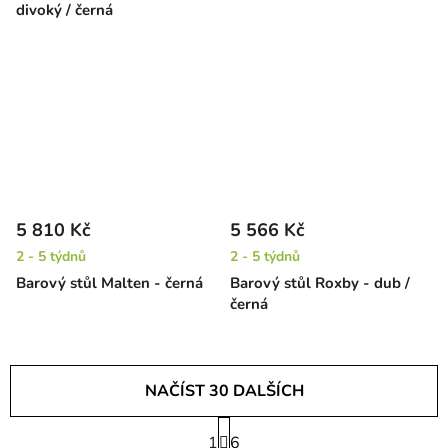
divoký / černá
5 810 Kč
5 566 Kč
2 - 5 týdnů
2 - 5 týdnů
Barový stůl Malten - černá
Barový stůl Roxby - dub /
černá
NAČÍST 30 DALŠÍCH
S
1
t
6