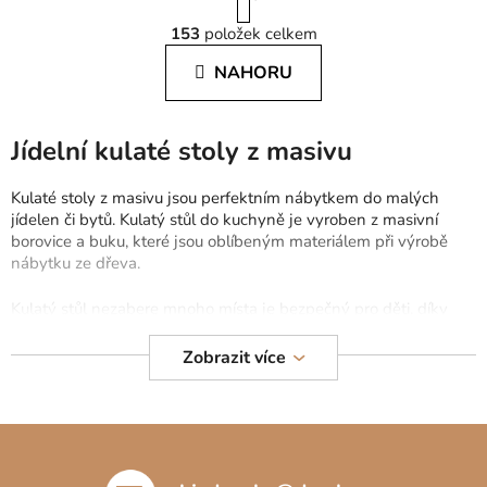
O
r
153
položek celkem
á
v
n
l
NAHORU
k
á
o
d
v
a
á
Jídelní kulaté stoly z masivu
c
n
í
í
Kulaté stoly z masivu jsou perfektním nábytkem do malých
p
jídelen či bytů. Kulatý stůl do kuchyně je vyroben z masivní
r
borovice a buku, které jsou oblíbeným materiálem při výrobě
v
nábytku ze dřeva.
k
y
Kulatý stůl nezabere mnoho místa je bezpečný pro děti, díky
v
chybějícím hranám. Najdete zde kulaté rozkládací stoly do
ý
jídelny, stoly v rustikálním a skandinávském designu, ale také
Zobrazit více
p
stoly v klasickém provedení. Ke stolu jsou na výběr také židle a
i
lavice z masivního dřeva, k židle a lavice z masivního dřeva,
které perfektně doladí interiér.
s
Z
u
á