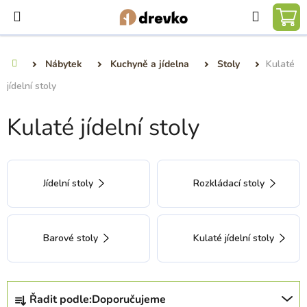
Přejít
Hledat
na
NÁ
obsah
KO
Nábytek
Kuchyně a jídelna
Stoly
Kulaté
Domů
jídelní stoly
Kulaté jídelní stoly
Jídelní stoly
Rozkládací stoly
Barové stoly
Kulaté jídelní stoly
Ř
Řadit podle:
Doporučujeme
a