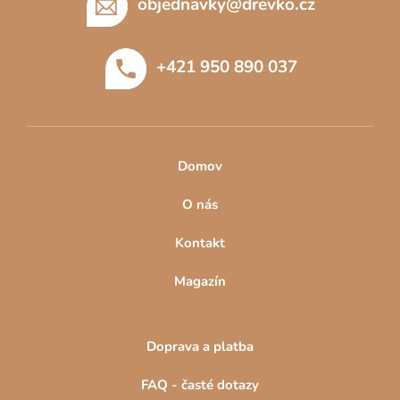
p
objednavky
@
drevko.cz
a
t
+421 950 890 037
í
Domov
O nás
Kontakt
Magazín
Doprava a platba
FAQ - časté dotazy