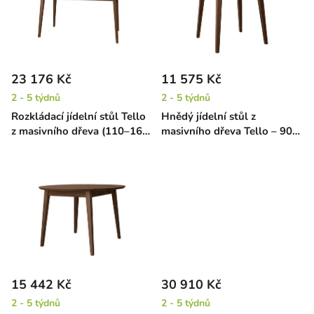
i
d
s
u
p
k
r
t
23 176 Kč
11 575 Kč
o
ů
2 - 5 týdnů
2 - 5 týdnů
d
Rozkládací jídelní stůl Tello
Hnědý jídelní stůl z
u
z masivního dřeva (110–160
masivního dřeva Tello – 90
k
cm) – hnědý
cm
t
ů
15 442 Kč
30 910 Kč
2 - 5 týdnů
2 - 5 týdnů