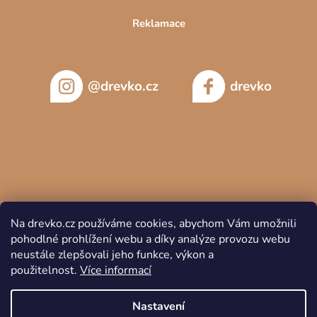
více místa.
Reklamace
Kulatý stůl je bezpečný i pro domácnosti s dětmi, neboť nemá
ostré rohy. Díky svému univerzálnímu vzhledu jej snadno sladíte
s různými typy
židlí
nebo lavic
, přičemž zejména židle z
masivního dřeva
nebo k
ovové s čalouněným sedadlem
tvoří
@drevko.cz
drevko
vizuálně i funkčně ideální pár.
Pokud hledáte
funkční, estetický a prostorově efektivní stůl
,
kulatý jídelní stůl je skvělou volbou. V naší nabídce naleznete
modely, které odpovídají
různým stylům i nárokům
– od
tradičních po ultra moderní. Objevte je všechny a vyberte si
ten
pravý střed vaší domácnosti
.
Na drevko.cz používáme cookies, abychom Vám umožnili
pohodlné prohlížení webu a díky analýze provozu webu
neustále zlepšovali jeho funkce, výkon a
použitelnost.
Více informací
Copyright 2026
DREVKO
. Všechna práva vyhrazena.
Nastavení