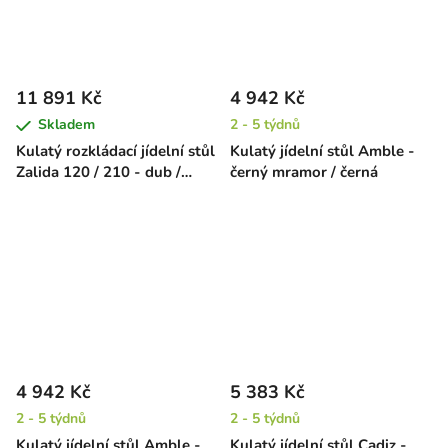
11 891 Kč
4 942 Kč
Skladem
2 - 5 týdnů
Kulatý rozkládací jídelní stůl
Kulatý jídelní stůl Amble -
Zalida 120 / 210 - dub /
černý mramor / černá
černá
4 942 Kč
5 383 Kč
2 - 5 týdnů
2 - 5 týdnů
Kulatý jídelní stůl Amble -
Kulatý jídelní stůl Cadiz -