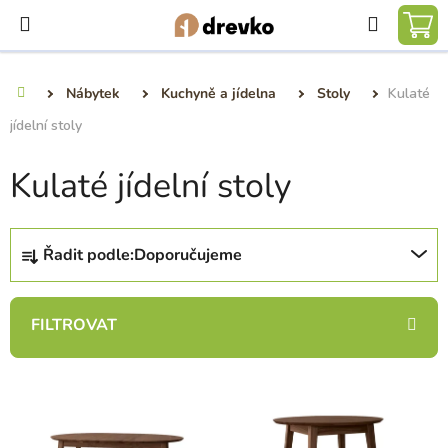
Přejít
Hledat
na
NÁ
obsah
KO
Nábytek
Kuchyně a jídelna
Stoly
Kulaté
Domů
jídelní stoly
Kulaté jídelní stoly
Ř
Řadit podle:
Doporučujeme
a
z
e
n
í
V
p
ý
r
p
o