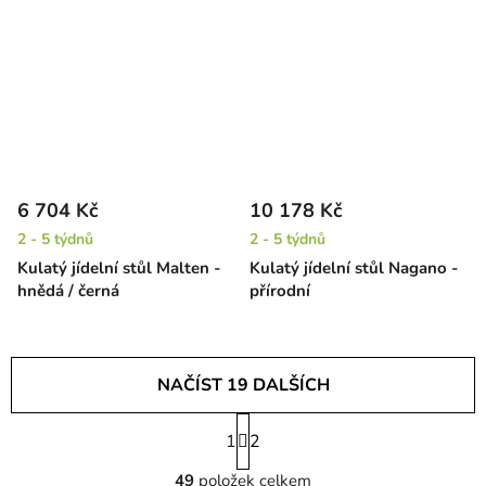
6 704 Kč
10 178 Kč
2 - 5 týdnů
2 - 5 týdnů
Kulatý jídelní stůl Malten -
Kulatý jídelní stůl Nagano -
hnědá / černá
přírodní
NAČÍST 19 DALŠÍCH
S
1
t
2
O
r
49
položek celkem
á