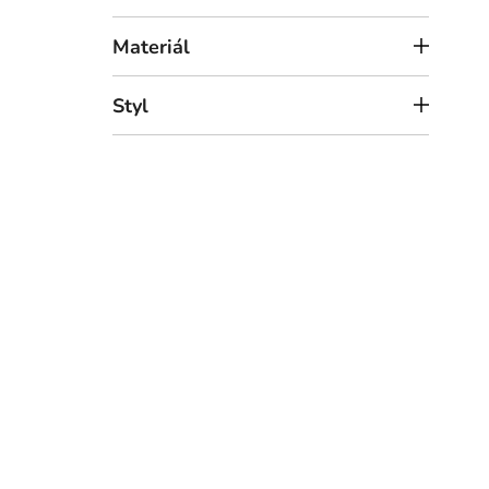
Materiál
Styl
9 7
2x J