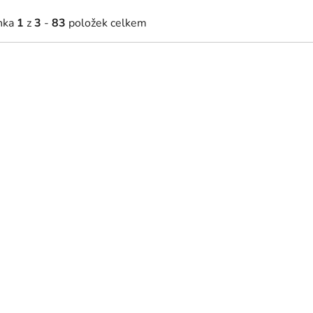
nka
1
z
3
-
83
položek celkem
75 Kč
10 161 Kč
2 - 5 týdnů
2 - 5 týdnů
ídelní křeslo Addi - béžová /
2x Jídelní křeslo Addi - hn
odní
ekokůže / přírodní