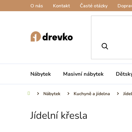
Přejít
O nás
Kontakt
Časté otázky
Doprav
na
obsah
Nábytek
Masivní nábytek
Dětsk
Nábytek
Kuchyně a jídelna
Jíde
Domů
Jídelní křesla
P