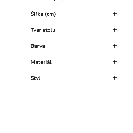
l
k
Jíde
t
(90 
Šířka (cm)
ů
Tvar stolu
Barva
Dub riviera
Materiál
Styl
23 
Jíde
(90 