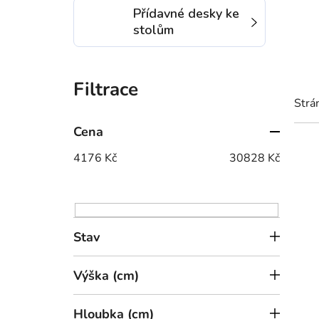
Přídavné desky ke
stolům
P
o
Strá
s
t
Cena
V
r
4176
Kč
30828
Kč
ý
a
p
n
i
n
s
í
Stav
p
p
r
a
Výška (cm)
o
n
d
e
17 
u
Hloubka (cm)