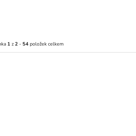
nka
1
z
2
-
54
položek celkem
972 Kč
23 114 Kč
Skladem
2 - 5 týdnů