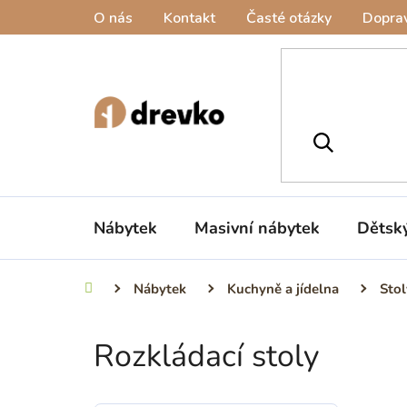
Přejít
O nás
Kontakt
Časté otázky
Doprav
na
obsah
Nábytek
Masivní nábytek
Dětsk
Nábytek
Kuchyně a jídelna
Stol
Domů
Rozkládací stoly