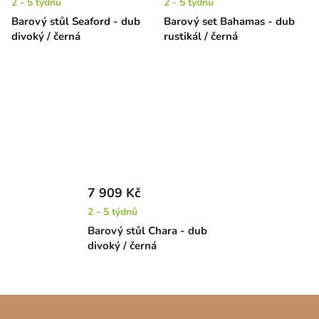
2 - 5 týdnů
2 - 5 týdnů
Barový stůl Seaford - dub
Barový set Bahamas - dub
divoký / černá
rustikál / černá
7 909 Kč
2 - 5 týdnů
Barový stůl Chara - dub
divoký / černá
Z