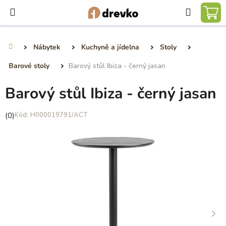
Přejít
Hledat
na
NÁ
obsah
KO
Nábytek
Kuchyně a jídelna
Stoly
Domů
Barové stoly
Barový stůl Ibiza - černý jasan
Barový stůl Ibiza - černý jasan
Průměrné
(0)
H000019791/ACT
hodnocení
produktu
je
0,0
z
5
hvězdiček.