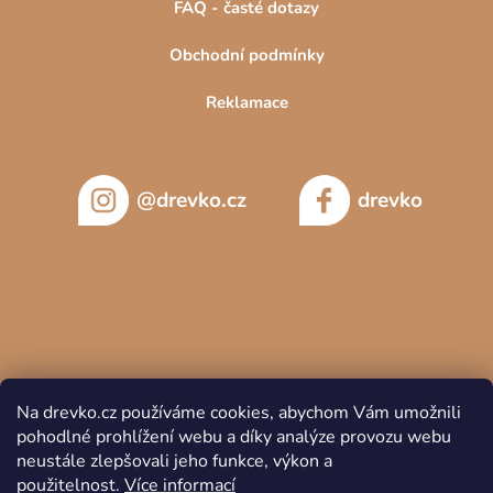
FAQ - časté dotazy
Obchodní podmínky
Reklamace
@drevko.cz
drevko
Na drevko.cz používáme cookies, abychom Vám umožnili
pohodlné prohlížení webu a díky analýze provozu webu
neustále zlepšovali jeho funkce, výkon a
použitelnost.
Více informací