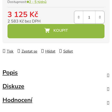
Dostupnost:
2 - 5 týdnů
3 125 Kč
2 583 Kč bez DPH
Měrná cena:
Tisk
Zeptat se
Hlídat
Sdílet
Popis
Diskuze
Hodnocení