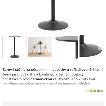
Barový stůl Ibiza
působí
minimalisticky a sofistikovaně
. Matná
černá jasanová dýha v kombinaci s černým ocelovým
podstavcem tvoří
harmonickou celistvost
. Jeho kulatý tvar
umožňuje pohodlné použití v menších barových zónách.
Vhodný do moderních interiérů i domácích barů.
Číst dále