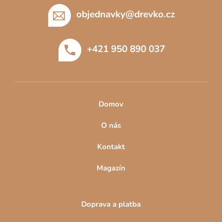
á
p
objednavky
@
drevko.cz
a
t
+421 950 890 037
í
Domov
O nás
Kontakt
Magazín
Doprava a platba