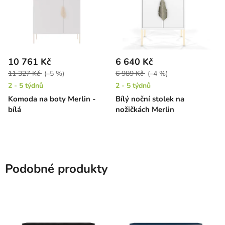
10 761 Kč
6 640 Kč
11 327 Kč
(–5 %)
6 989 Kč
(–4 %)
2 - 5 týdnů
2 - 5 týdnů
Komoda na boty Merlin -
Bílý noční stolek na
bílá
nožičkách Merlin
Podobné produkty