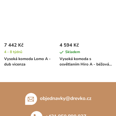
7 442 Kč
4 594 Kč
4 - 8 týdnů
Skladem
Vysoká komoda Lomo A -
Vysoká komoda s
dub vicenza
osvětlením Hiro A - béžová /
dub krémový
Z
á
p
objednavky
@
drevko.cz
a
t