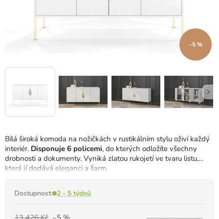
–5 %
Bílá široká komoda na nožičkách v rustikálním stylu oživí každý
interiér.
Disponuje 6 policemi
, do kterých odložíte všechny
drobnosti a dokumenty. Vyniká zlatou rukojetí ve tvaru listu,
která jí dodává eleganci a šarm.
Dostupnost:
2 - 5 týdnů
13 426 Kč
–5 %