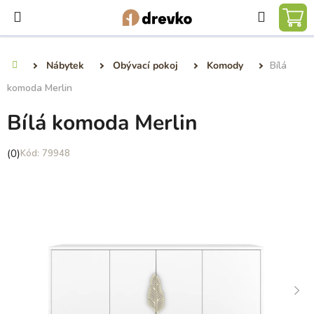
Přejít
Hledat
na
NÁ
obsah
KO
Nábytek
Obývací pokoj
Komody
Bílá
Domů
komoda Merlin
Bílá komoda Merlin
Průměrné
(0)
79948
hodnocení
produktu
je
0,0
z
5
hvězdiček.