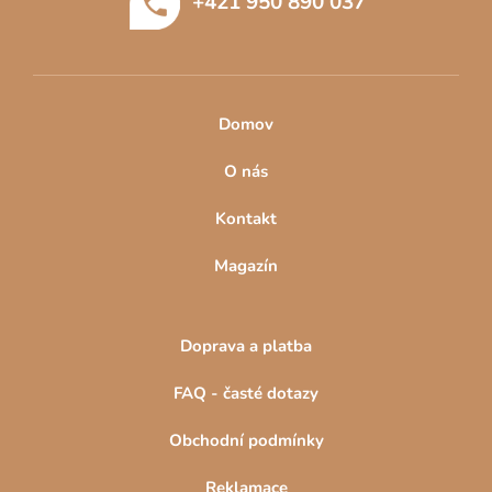
+421 950 890 037
í
Domov
O nás
Kontakt
Magazín
Doprava a platba
FAQ - časté dotazy
Obchodní podmínky
Reklamace