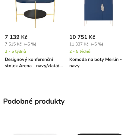
7 139 Kč
10 751 Kč
7 515 Kč
(–5 %)
11 337 Kč
(–5 %)
2 - 5 týdnů
2 - 5 týdnů
Designový konferenční
Komoda na boty Merlin -
stolek Arena - navy/zlatá/
navy
černá
Podobné produkty