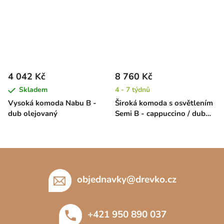
4 042 Kč
8 760 Kč
Skladem
4 - 7 týdnů
Vysoká komoda Nabu B -
Široká komoda s osvětlením
dub olejovaný
Semi B - cappuccino / dub
bolivar
Z
á
p
objednavky
@
drevko.cz
a
t
+421 950 890 037
í