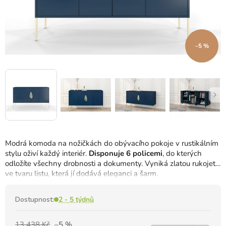
–5 %
Modrá komoda na nožičkách do obývacího pokoje v rustikálním
stylu oživí každý interiér.
Disponuje 6 policemi
, do kterých
odložíte všechny drobnosti a dokumenty.
Vyniká zlatou rukojetí
ve tvaru listu, která jí dodává eleganci a šarm.
Dostupnost:
2 - 5 týdnů
13 438 Kč
–5 %