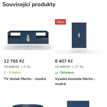
Související produkty
Akce
12 765 Kč
8 407 Kč
13 438 Kč
(–5 %)
13 438 Kč
(–37 %)
2 - 5 týdnů
Skladem
TV stolek Merlin - modrá
Vysoká komoda Merlin -
modrá