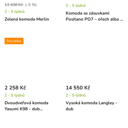
13 438 Kč
(–5 %)
2 - 5 týdnů
2 - 5 týdnů
Komoda se zásuvkami
Zelená komoda Merlin
Positano PO7 – ořech alba /
béžová
Novinka
2 258 Kč
14 550 Kč
2 - 5 týdnů
2 - 5 týdnů
Dvoudveřová komoda
Vysoká komoda Langley -
Yasumi K98 - dub
dub
karamelový