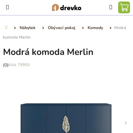
Přejít
Hledat
na
NÁ
obsah
KO
Nábytek
Obývací pokoj
Komody
Modrá
Domů
komoda Merlin
Modrá komoda Merlin
Průměrné
(0)
79950
hodnocení
produktu
je
0,0
z
5
hvězdiček.