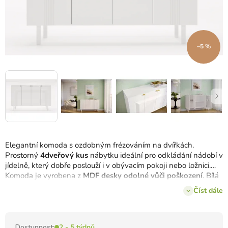
–5 %
Elegantní komoda s ozdobným frézováním na dvířkách.
Prostorný
4dveřový kus
nábytku ideální pro odkládání nádobí v
jídelně, který dobře poslouží i v obývacím pokoji nebo ložnici.
Komoda je vyrobena z
MDF desky odolné vůči poškození
. Bílá
barva rozjasní celý interiér a vnese do něj eleganci.
Číst dále
Dostupnost:
2 - 5 týdnů