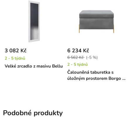
3 082 Kč
6 234 Kč
6 562 Kč
(–5 %)
2 - 5 týdnů
2 - 5 týdnů
Velké zrcadlo z masivu Bellu
Čalouněná taburetka s
úložným prostorem Borgo -
šedá
Podobné produkty