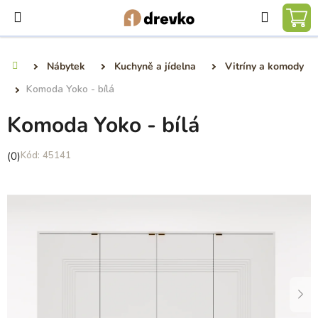
Přejít
Hledat
na
NÁ
obsah
KO
Nábytek
Kuchyně a jídelna
Vitríny a komody
Domů
Komoda Yoko - bílá
Komoda Yoko - bílá
Průměrné
(0)
45141
hodnocení
produktu
je
0,0
z
5
hvězdiček.