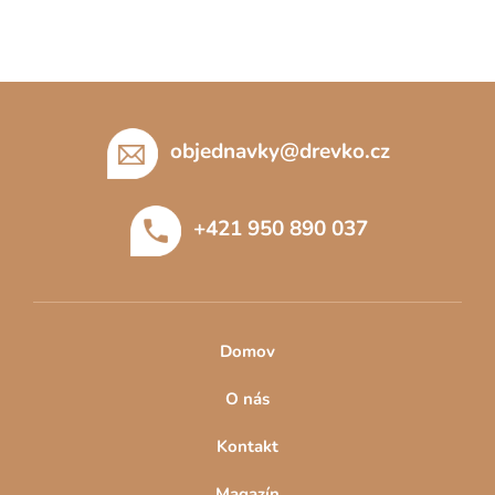
Z
á
p
objednavky
@
drevko.cz
a
t
+421 950 890 037
í
Domov
O nás
Kontakt
Magazín