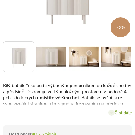
–5 %
Bílý botník Yoko bude výborným pomocníkem do každé chodby
a předsíně. Disponuje velkým úložným prostorem v podobě 4
polic, do kterých
umístíte většinu bot
. Botník se pyšní také
svou vizuální stránkou a to zejména frézováním na předních
dvířkách, které mu dodávají potřebnou eleganci a jemnost.
Číst dále
Dostupnost:
2 - 5 týdnů