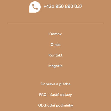
t
+421 950 890 037
í
Domov
O nás
Kontakt
Magazín
Doprava a platba
FAQ - časté dotazy
Obchodní podmínky