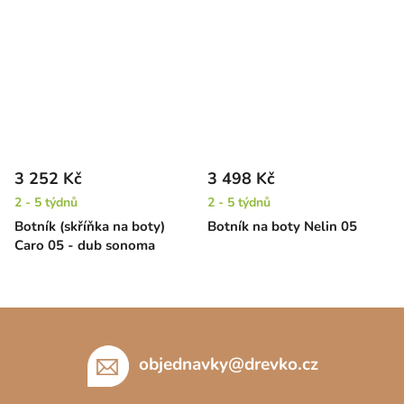
3 252 Kč
3 498 Kč
2 - 5 týdnů
2 - 5 týdnů
Botník (skříňka na boty)
Botník na boty Nelin 05
Caro 05 - dub sonoma
Z
á
p
objednavky
@
drevko.cz
a