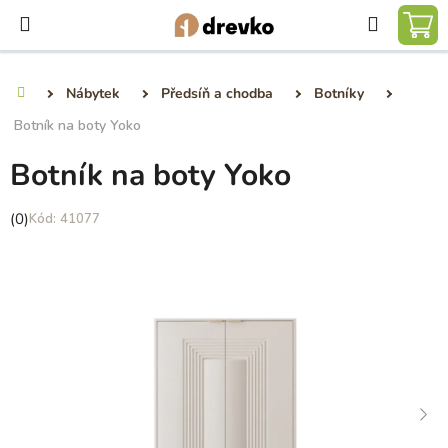
Přejít
Hledat
na
NÁ
obsah
KO
Nábytek
Předsíň a chodba
Botníky
Domů
Botník na boty Yoko
Botník na boty Yoko
Průměrné
(0)
41077
hodnocení
produktu
je
0,0
z
5
hvězdiček.