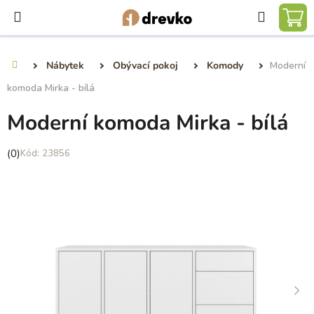
Přejít
Hledat
na
NÁ
obsah
KO
Nábytek
Obývací pokoj
Komody
Moderní
Domů
komoda Mirka - bílá
Moderní komoda Mirka - bílá
Průměrné
(0)
23856
hodnocení
produktu
je
0,0
z
5
hvězdiček.