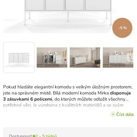
–5 %
Pokud hledáte elegantní komodu s velkým úložným prostorem,
jste na správném místě.
Bílá moderní komoda Mirka
disponuje
3 zásuvkami 6 policemi
, do kterých můžete odložit všechny
potřebné věci.
Je vyrobena z kvalitních materiálů a se svým
minimalistickým designem se bude hodit také do náročných
Číst dále
interiérů.
Dostupnost:
2 - 5 týdnů