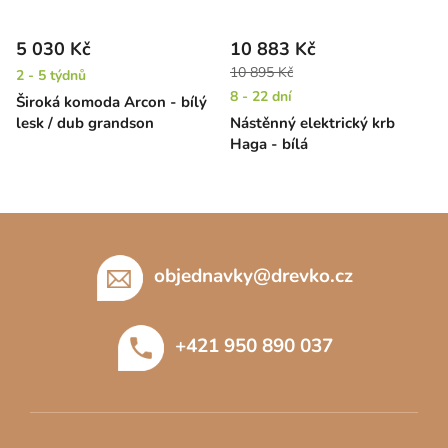
5 030 Kč
10 883 Kč
10 895 Kč
2 - 5 týdnů
8 - 22 dní
Široká komoda Arcon - bílý
lesk / dub grandson
Nástěnný elektrický krb
Haga - bílá
Z
á
p
objednavky
@
drevko.cz
a
t
+421 950 890 037
í