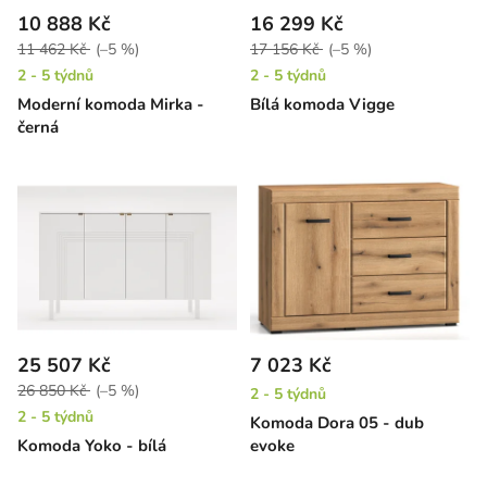
10 888 Kč
16 299 Kč
11 462 Kč
(–5 %)
17 156 Kč
(–5 %)
2 - 5 týdnů
2 - 5 týdnů
Moderní komoda Mirka -
Bílá komoda Vigge
černá
25 507 Kč
7 023 Kč
26 850 Kč
(–5 %)
2 - 5 týdnů
2 - 5 týdnů
Komoda Dora 05 - dub
Komoda Yoko - bílá
evoke