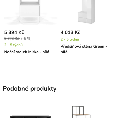
5 394 Kč
4 013 Kč
5 678 Kč
(–5 %)
2 - 5 týdnů
2 - 5 týdnů
Předsíňová stěna Green -
Noční stolek Mirka - bílá
bílá
Podobné produkty