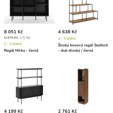
8 051 Kč
4 638 Kč
8 475 Kč
(–5 %)
2 - 5 týdnů
2 - 5 týdnů
Široký kovový regál Seaford
Regál Mirka - černá
- dub divoký / černá
4 199 Kč
2 761 Kč