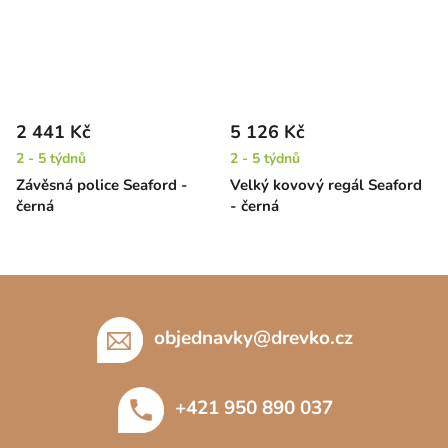
2 441 Kč
5 126 Kč
2 - 5 týdnů
2 - 5 týdnů
Závěsná police Seaford -
Velký kovový regál Seaford
černá
- černá
Z
á
p
objednavky
@
drevko.cz
a
t
+421 950 890 037
í