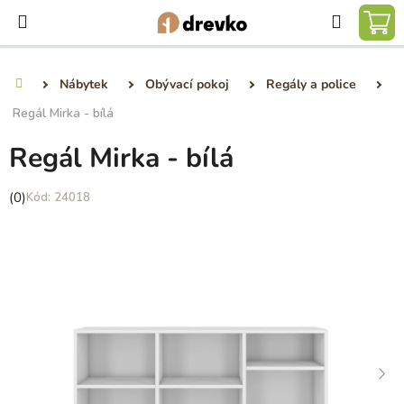
Přejít
Hledat
na
NÁ
obsah
KO
Nábytek
Obývací pokoj
Regály a police
Domů
Regál Mirka - bílá
Regál Mirka - bílá
Průměrné
(0)
24018
hodnocení
produktu
je
0,0
z
5
hvězdiček.