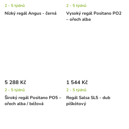
2 - 5 týdnů
2 - 5 týdnů
Nízký regál Angus - černá
Vysoký regál Positano PO2
– ořech alba
5 288 Kč
1 544 Kč
2 - 5 týdnů
2 - 5 týdnů
Široký regál Positano PO5 –
Regál Salsa SL5 - dub
ořech alba / béžová
piškótový