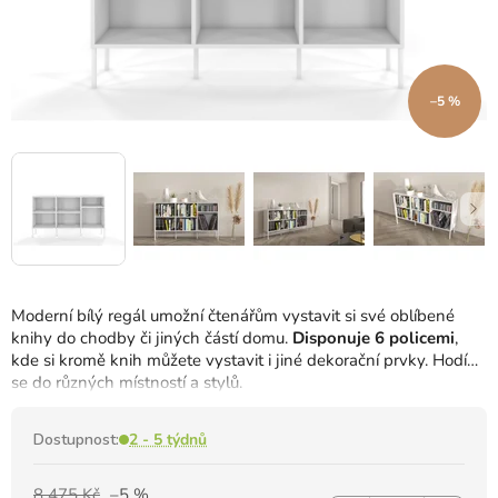
–5 %
Moderní bílý regál umožní čtenářům vystavit si své oblíbené
knihy do chodby či jiných částí domu.
Disponuje 6 policemi
,
kde si kromě knih můžete vystavit i jiné dekorační prvky. Hodí
se do různých místností a stylů.
Dostupnost:
2 - 5 týdnů
8 475 Kč
–5 %