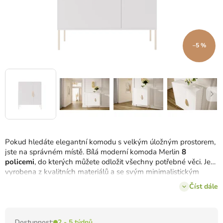
–5 %
Pokud hledáte elegantní komodu s velkým úložným prostorem,
jste na správném místě. Bílá moderní komoda Merlin
8
policemi
, do kterých můžete odložit všechny potřebné věci. Je
vyrobena z kvalitních materiálů a se svým minimalistickým
designem se bude hodit také do náročných interiérů.
Číst dále
Dostupnost:
2 - 5 týdnů