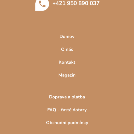
+421 950 890 037
í
Domov
O nás
Kontakt
Magazín
Doprava a platba
FAQ - časté dotazy
Obchodní podmínky