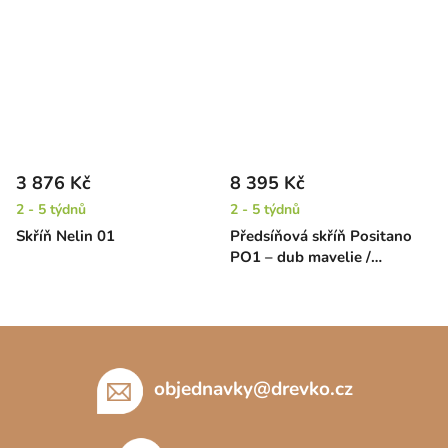
3 876 Kč
8 395 Kč
2 - 5 týdnů
2 - 5 týdnů
Skříň Nelin 01
Předsíňová skříň Positano
PO1 – dub mavelie /
macadamia
Z
á
p
objednavky
@
drevko.cz
a
t