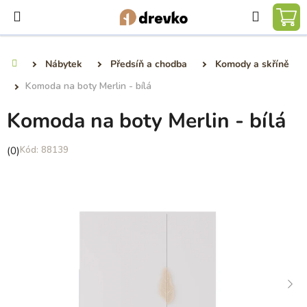
Přejít
Hledat
na
NÁ
obsah
KO
Nábytek
Předsíň a chodba
Komody a skříně
Domů
Komoda na boty Merlin - bílá
Komoda na boty Merlin - bílá
Průměrné
(0)
88139
hodnocení
produktu
je
0,0
z
5
hvězdiček.