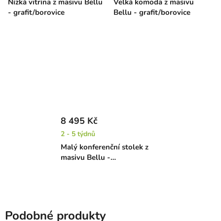
Nízká vitrína z masivu Bellu
Velká komoda z masivu
- grafit/borovice
Bellu - grafit/borovice
8 495 Kč
2 - 5 týdnů
Malý konferenční stolek z
masivu Bellu -
grafit/borovice
Podobné produkty