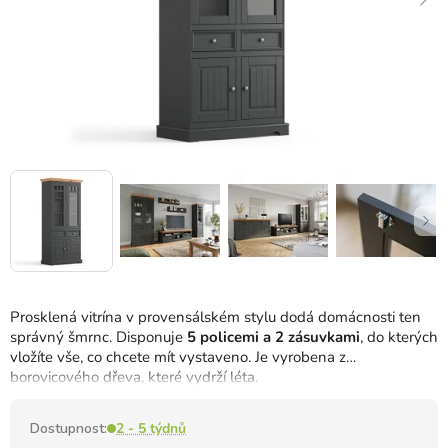
Prosklená vitrína v provensálském stylu dodá domácnosti ten
správný šmrnc.
Disponuje
5 policemi a 2 zásuvkami
, do kterých
vložíte vše, co chcete mít vystaveno.
Je vyrobena z
borovicového dřeva, které vydrží léta.
Dostupnost:
2 - 5 týdnů