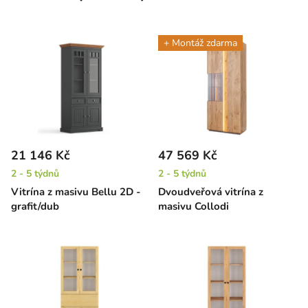
+ Montáž zdarma
21 146 Kč
47 569 Kč
2 - 5 týdnů
2 - 5 týdnů
Vitrína z masivu Bellu 2D -
Dvoudveřová vitrína z
grafit/dub
masivu Collodi