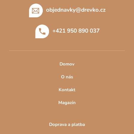
á
p
objednavky
@
drevko.cz
a
t
+421 950 890 037
í
Domov
O nás
Kontakt
Magazín
Doprava a platba