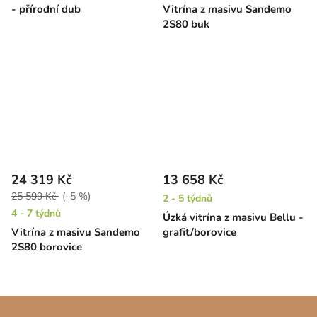
- přírodní dub
Vitrína z masivu Sandemo
2S80 buk
24 319 Kč
13 658 Kč
25 599 Kč
(–5 %)
2 - 5 týdnů
4 - 7 týdnů
Úzká vitrína z masivu Bellu -
Vitrína z masivu Sandemo
grafit/borovice
2S80 borovice
Z