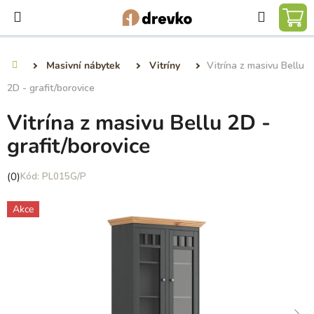
Přejít
Hledat
na
NÁ
obsah
KO
Masivní nábytek
Vitríny
Vitrína z masivu Bellu
Domů
2D - grafit/borovice
Vitrína z masivu Bellu 2D -
grafit/borovice
Průměrné
(0)
PL015G/P
hodnocení
produktu
Akce
je
0,0
z
5
hvězdiček.