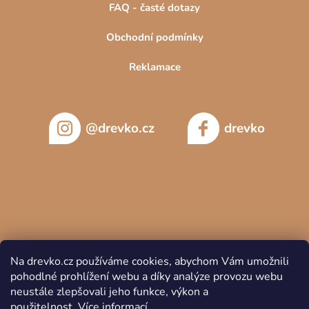
FAQ - časté dotazy
Obchodní podmínky
Reklamace
@drevko.cz
drevko
Na drevko.cz používáme cookies, abychom Vám umožnili
pohodlné prohlížení webu a díky analýze provozu webu
neustále zlepšovali jeho funkce, výkon a
použitelnost.
Více informací