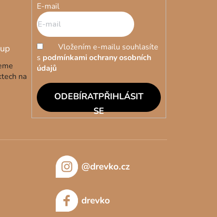
E-mail
Vložením e-mailu souhlasíte
s
podmínkami ochrany osobních
deme
údajů
ktech na
PŘIHLÁSIT
SE
@drevko.cz
drevko