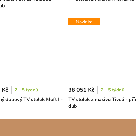
dub
Novinka
 Kč
38 051 Kč
2 - 5 týdnů
2 - 5 týdnů
ný dubový TV stolek Moft I -
TV stolek z masivu Tivoli - pří
dub