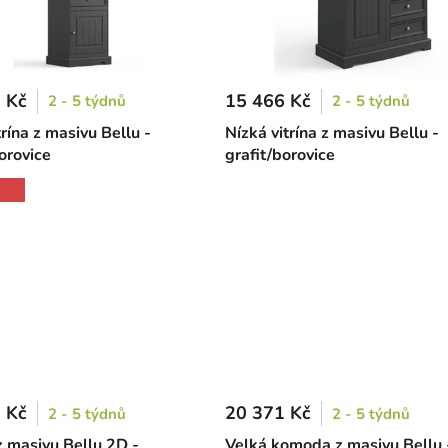
 Kč
15 466 Kč
2 - 5 týdnů
2 - 5 týdnů
rína z masivu Bellu -
Nízká vitrína z masivu Bellu -
orovice
grafit/borovice
 Kč
20 371 Kč
2 - 5 týdnů
2 - 5 týdnů
z masivu Bellu 2D -
Velká komoda z masivu Bellu 