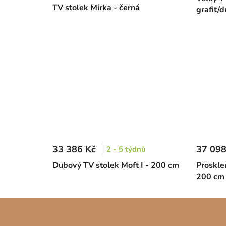
TV stolek Mirka - černá
grafit/
33 386 Kč
37 098
2 - 5 týdnů
Dubový TV stolek Moft I - 200 cm
Proskle
200 cm
Z