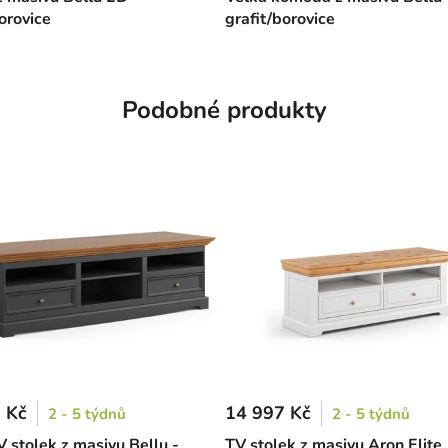
orovice
grafit/borovice
Podobné produkty
 Kč
14 997 Kč
2 - 5 týdnů
2 - 5 týdnů
 stolek z masivu Bellu -
TV stolek z masivu Aron Elite