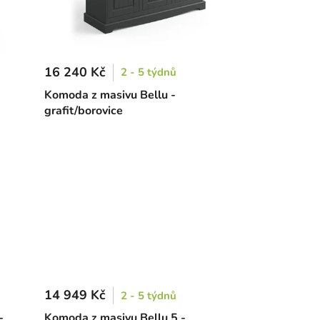
16 240 Kč
2 - 5 týdnů
Komoda z masivu Bellu -
grafit/borovice
14 949 Kč
2 - 5 týdnů
-
Komoda z masivu Bellu 5 -