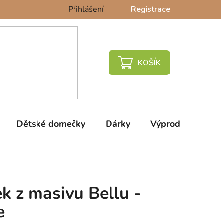
Přihlášení
Registrace
NÁKUPNÍ
KOŠÍK
Dětské domečky
Dárky
Výprodej %
k z masivu Bellu -
e