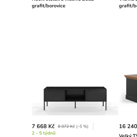
grafit/borovice
grafit/b
7 668 Kč
16 240
8 072 Kč
(–5 %)
2 - 5 týdnů
Velký TV