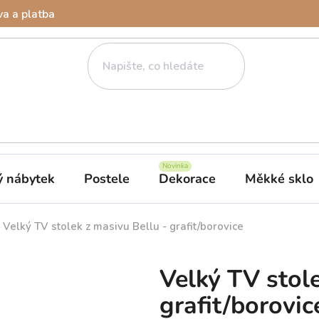
a a platba
ý nábytek
Postele
Dekorace
Měkké sklo
Velký TV stolek z masivu Bellu - grafit/borovice
Velký TV stole
grafit/borovic