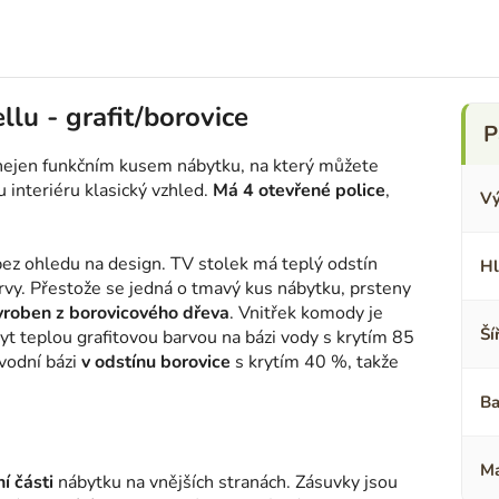
llu - grafit/borovice
e nejen funkčním kusem nábytku, na který můžete
u interiéru klasický vzhled.
Má 4 otevřené police
,
Vý
 bez ohledu na design. TV stolek má teplý odstín
Hl
rvy. Přestože se jedná o tmavý kus nábytku, prsteny
yroben z borovicového dřeva
. Vnitřek komody je
Ší
yt teplou grafitovou barvou na bázi vody s krytím 85
vodní bázi
v odstínu borovice
s krytím 40 %, takže
Ba
Ma
í části
nábytku na vnějších stranách. Zásuvky jsou