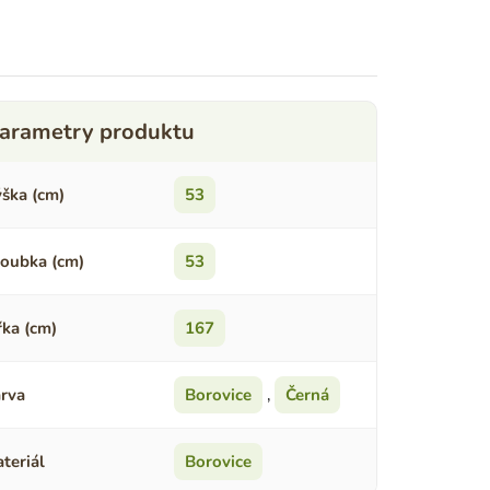
ška (cm)
53
oubka (cm)
53
řka (cm)
167
rva
Borovice
,
Černá
teriál
Borovice