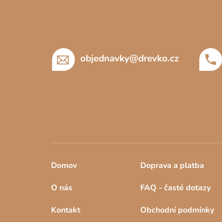
á
p
a
t
í
objednavky
@
drevko.cz
Domov
Doprava a platba
O nás
FAQ - časté dotazy
Kontakt
Obchodní podmínky