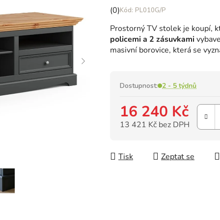
Průměrné
(0)
PL010G/P
hodnocení
Prostorný TV stolek je koupí, 
produktu
policemi a 2 zásuvkami
vybave
je
masivní borovice, která se vyzna
0,0
z
5
hvězdiček.
Dostupnost:
2 - 5 týdnů
16 240 Kč
13 421 Kč bez DPH
Měrná cena:
Tisk
Zeptat se