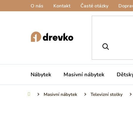
Přejít
O nás
Kontakt
Časté otázky
Doprav
na
obsah
Nábytek
Masivní nábytek
Dětsk
Masivní nábytek
Televizní stolky
Domů