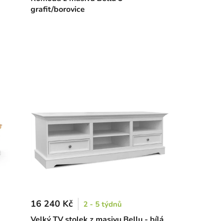
grafit/borovice
16 240 Kč
2 - 5 týdnů
Velký TV stolek z masivu Bellu - bílá