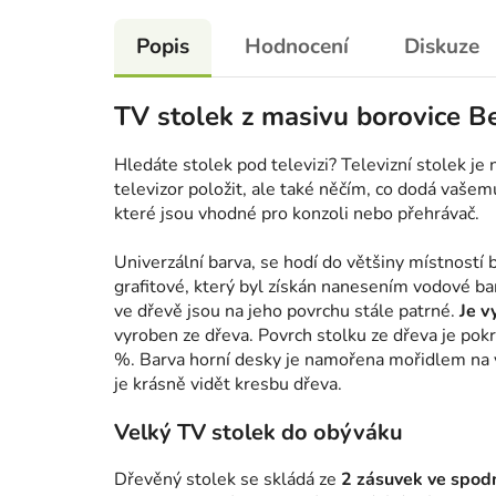
Popis
Hodnocení
Diskuze
TV stolek z masivu borovice Be
Hledáte stolek pod televizi? Televizní stolek j
televizor položit, ale také něčím, co dodá vašem
které jsou vhodné pro konzoli nebo přehrávač.
Univerzální barva, se hodí do většiny místností
grafitové, který byl získán nanesením vodové ba
ve dřevě jsou na jeho povrchu stále patrné.
Je v
vyroben ze dřeva. Povrch stolku ze dřeva je pokr
%. Barva horní desky je namořena mořidlem na 
je krásně vidět kresbu dřeva.
Velký TV stolek do obýváku
Dřevěný stolek se skládá ze
2 zásuvek ve spodn