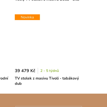
Novinka
39 479 Kč
2 - 5 týdnů
rodní
TV stolek z masivu Tivoli - tabákový
dub