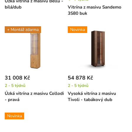
Úzká vitrína z masivu Bellu -
bílá/dub
Vitrína z masivu Sandemo
3S80 buk
+ Montáž zdarma
Novinka
31 008 Kč
54 878 Kč
2 - 5 týdnů
2 - 5 týdnů
Úzká vitrína z masivu Collodi
Vysoká vitrína z masivu
- pravá
Tivoli - tabákový dub
Novinka