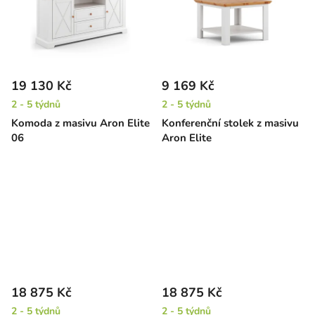
19 130 Kč
9 169 Kč
2 - 5 týdnů
2 - 5 týdnů
Komoda z masivu Aron Elite
Konferenční stolek z masivu
06
Aron Elite
18 875 Kč
18 875 Kč
2 - 5 týdnů
2 - 5 týdnů