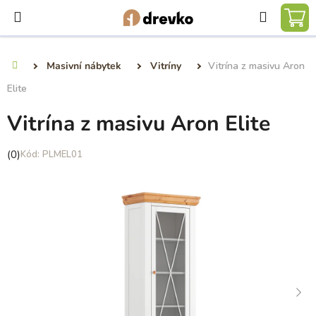
Přejít
Hledat
na
NÁ
obsah
KO
Masivní nábytek
Vitríny
Vitrína z masivu Aron
Domů
Elite
Vitrína z masivu Aron Elite
Průměrné
(0)
PLMEL01
hodnocení
produktu
je
0,0
z
5
hvězdiček.