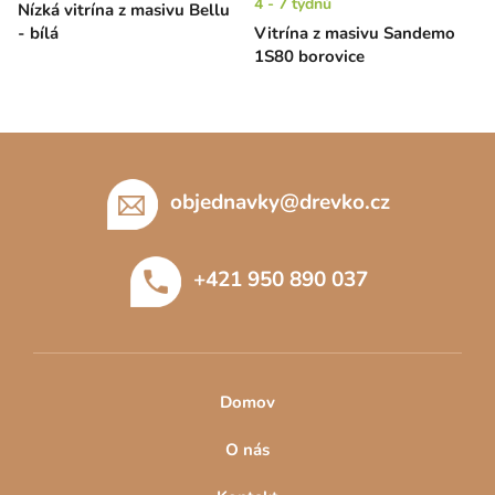
4 - 7 týdnů
Nízká vitrína z masivu Bellu
- bílá
Vitrína z masivu Sandemo
1S80 borovice
Z
á
p
objednavky
@
drevko.cz
a
t
+421 950 890 037
í
Domov
O nás