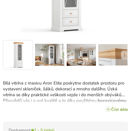
Bílá vitrína z masivu Aron Elite poskytne dostatek prostoru pro
vystavení skleniček, šálků, dekorací a mnoho dalšího.
Úzká
vitrína se díky praktické velikosti vejde i do menších obýváků.
Přesvědčí vás i o své kvalitě a to díky použitému
borovicovému
dřevu
, které je odolné vůči poškození.
Číst dále
Dostupnost:
2 - 5 týdnů