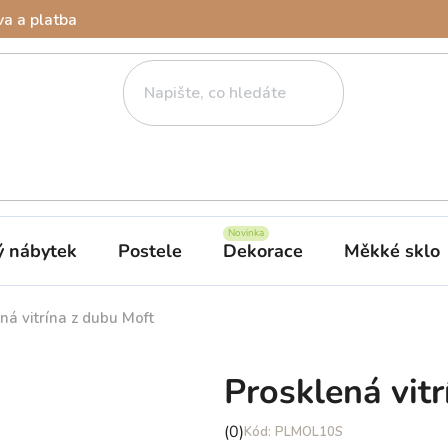
a a platba
ý nábytek
Postele
Dekorace
Měkké sklo
ná vitrína z dubu Moft
Prosklená vit
Průměrné
(0)
PLMOL10S