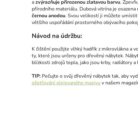
a
zvýrazňuje přirozenou zlatavou barvu
. Zpevňu
přírodního materiálu. Dubová vitrína je osaze
černou anodou
. Svou velikostí ji můžete umísti
většího uspořádání prostorného obývacího pokoje
Návod na údržbu:
K čištění použijte vlhký hadřík z mikrovlákna a v
ty, které jsou určeny pro dřevěný nábytek. Náb
blízkosti zdrojů tepla, jako jsou krby, radiátory 
TIP:
Pečujte o svůj dřevěný nábytek tak, aby vydr
ošetřování olejovaného masivu
v našem magazí