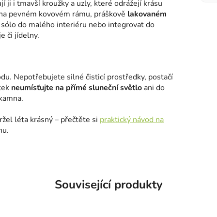
jí ji i tmavší kroužky a uzly, které odrážejí krásu
na na pevném kovovém rámu, práškově
lakovaném
t sólo do malého interiéru nebo integrovat do
 či jídelny.
odu. Nepotřebujete silné čisticí prostředky, postačí
ytek
neumísťujte na přímé sluneční světlo
ani do
a kamna.
žel léta krásný – přečtěte si
praktický návod na
nu.
Související produkty