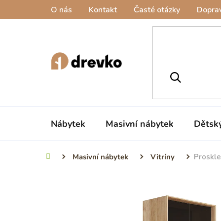
Přejít
O nás
Kontakt
Časté otázky
Doprav
na
obsah
Nábytek
Masivní nábytek
Dětsk
Masivní nábytek
Vitríny
Proskle
Domů