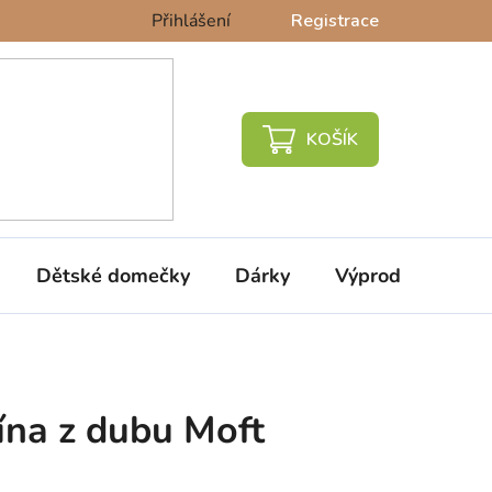
Přihlášení
Registrace
NÁKUPNÍ
KOŠÍK
Dětské domečky
Dárky
Výprodej %
rína z dubu Moft