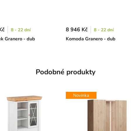
Kč
8 946 Kč
8 - 22 dní
8 - 22 dní
ek Granero - dub
Komoda Granero - dub
Podobné produkty
Novinka