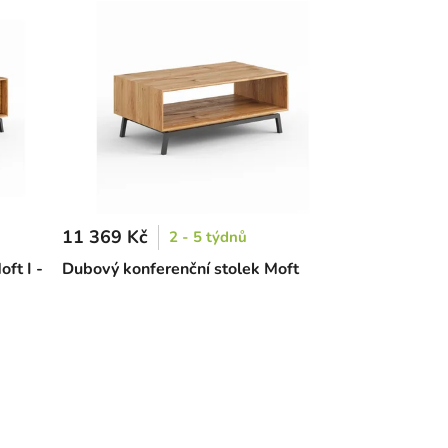
11 369 Kč
2 - 5 týdnů
ft I -
Dubový konferenční stolek Moft