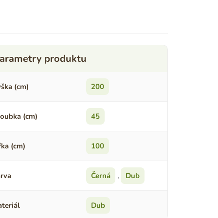
ška (cm)
200
oubka (cm)
45
řka (cm)
100
rva
Černá
,
Dub
teriál
Dub