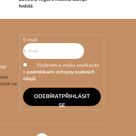
hnědá
E-mail
Vložením e-mailu souhlasíte
s
podmínkami ochrany osobních
deme
údajů
ktech na
PŘIHLÁSIT
SE