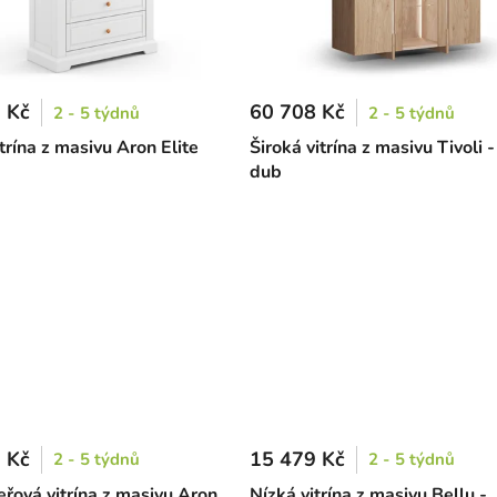
 Kč
60 708 Kč
2 - 5 týdnů
2 - 5 týdnů
trína z masivu Aron Elite
Široká vitrína z masivu Tivoli 
dub
 Kč
15 479 Kč
2 - 5 týdnů
2 - 5 týdnů
řová vitrína z masivu Aron
Nízká vitrína z masivu Bellu -