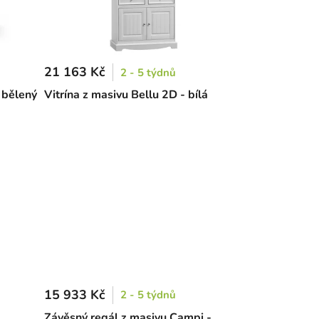
21 163 Kč
2 - 5 týdnů
- bělený
Vitrína z masivu Bellu 2D - bílá
15 933 Kč
2 - 5 týdnů
Závěsný regál z masivu Campi -