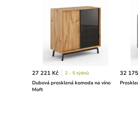
27 221 Kč
32 175
2 - 5 týdnů
Dubová prosklená komoda na víno
Proskle
Moft