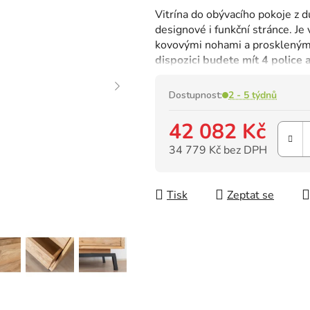
hodnocení
Vitrína do obývacího pokoje z 
produktu
designové i funkční stránce.
Je
je
kovovými nohami a prosklenými 
0,0
dispozici budete mít 4 police 
z
5
hvězdiček.
Dostupnost:
2 - 5 týdnů
42 082 Kč
34 779 Kč bez DPH
Měrná cena:
Tisk
Zeptat se