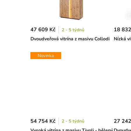
47 609 Kč
18 832
2 - 5 týdnů
Dvoudveřová vitrína z masivu Collodi
Nízká vi
Novinka
54 754 Kč
27 242
2 - 5 týdnů
Vysoká vitrína z masivu Tivoli - bělený
Dvoudve