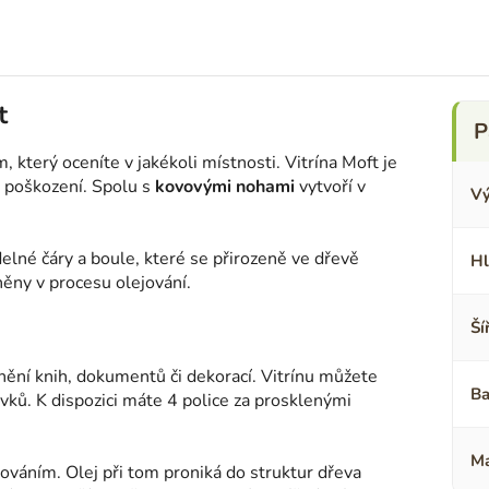
t
, který oceníte v jakékoli místnosti. Vitrína Moft je
i poškození. Spolu s
kovovými nohami
vytvoří v
Vý
lné čáry a boule, které se přirozeně ve dřevě
Hl
zněny v procesu olejování.
Ší
nění knih, dokumentů či dekorací. Vitrínu můžete
Ba
rvků. K dispozici máte 4 police za prosklenými
Ma
ejováním. Olej při tom proniká do struktur dřeva