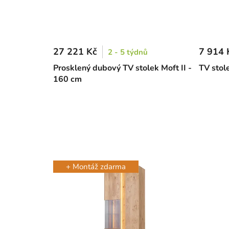
27 221 Kč
7 914 
2 - 5 týdnů
Prosklený dubový TV stolek Moft II -
TV stol
160 cm
+ Montáž zdarma