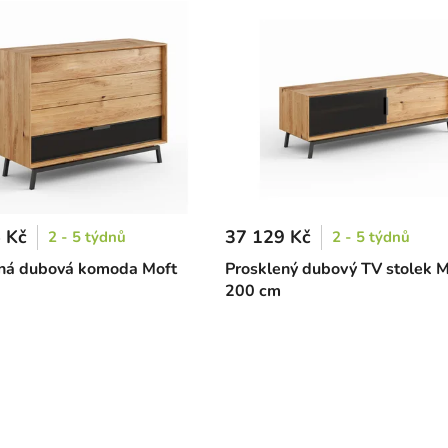
 Kč
37 129 Kč
2 - 5 týdnů
2 - 5 týdnů
ná dubová komoda Moft
Prosklený dubový TV stolek Mo
200 cm