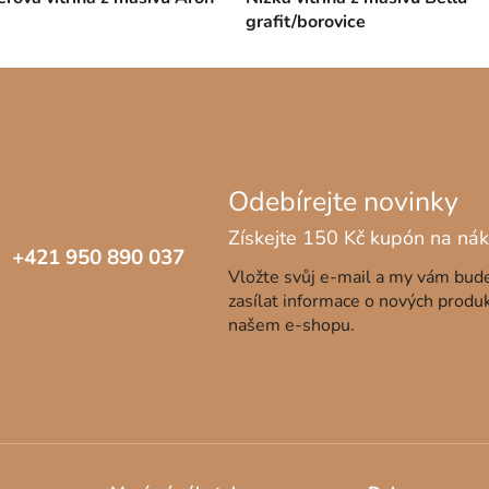
grafit/borovice
+421 950 890 037
Vložte svůj e-mail a my vám bu
zasílat informace o nových produ
našem e-shopu.