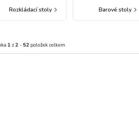
Rozkládací stoly
Barové stoly
nka
1
z
2
-
52
položek celkem
020 Kč
23 176 Kč
Skladem
2 - 5 týdnů