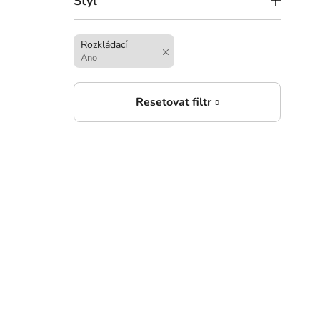
Styl
Rozkládací
Ano
16 
Rozk
masi
hně