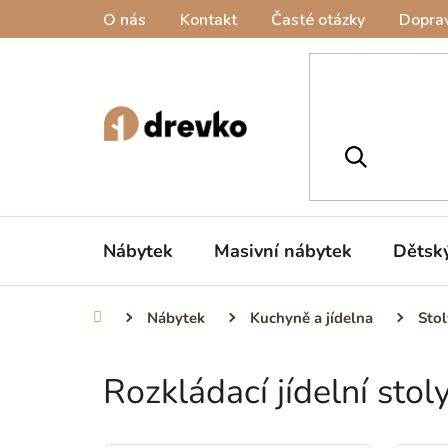
Přejít
O nás
Kontakt
Časté otázky
Doprav
na
obsah
Nábytek
Masivní nábytek
Dětsk
Nábytek
Kuchyně a jídelna
Stol
Domů
Rozkládací jídelní stol