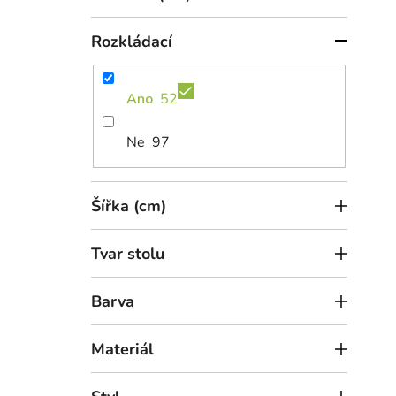
l
k
Jíde
t
(90 
Rozkládací
ů
Ano
52
Ne
97
Šířka (cm)
Tvar stolu
23 
Jíde
Barva
(90 
Dub riviera
Materiál