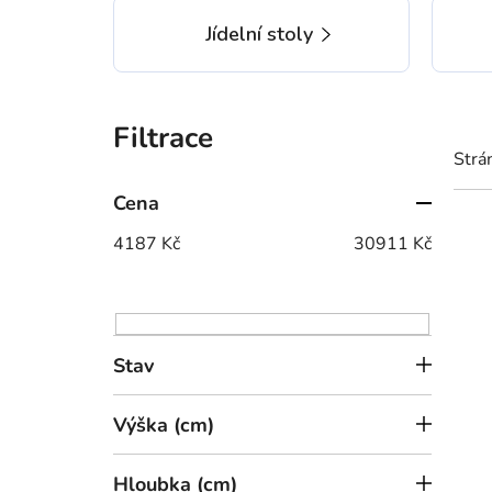
Jídelní stoly
P
o
Strá
s
t
Cena
V
r
4187
Kč
30911
Kč
ý
a
p
n
i
n
s
í
Stav
p
p
r
a
Výška (cm)
o
n
d
e
18 
u
Hloubka (cm)