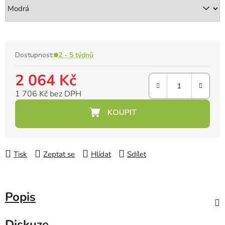
Dostupnost:
2 - 5 týdnů
2 064 Kč
1 706 Kč bez DPH
Měrná cena:
Tisk
Zeptat se
Hlídat
Sdílet
Popis
Diskuze