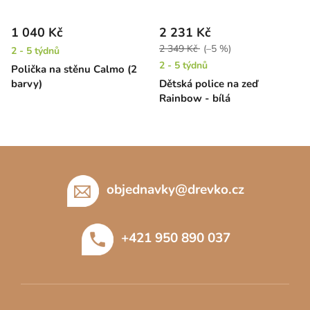
1 040 Kč
2 231 Kč
2 349 Kč
(–5 %)
2 - 5 týdnů
2 - 5 týdnů
Polička na stěnu Calmo (2
barvy)
Dětská police na zeď
Rainbow - bílá
Z
á
p
objednavky
@
drevko.cz
a
t
+421 950 890 037
í