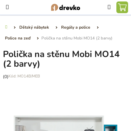
Přejít
Hledat
na
NÁ
obsah
KO
Dětský nábytek
Regály a police
Domů
Police na zeď
Polička na stěnu Mobi MO14 (2 barvy)
Polička na stěnu Mobi MO14
(2 barvy)
Průměrné
(0)
MO14B/MEB
hodnocení
produktu
je
0,0
z
5
hvězdiček.