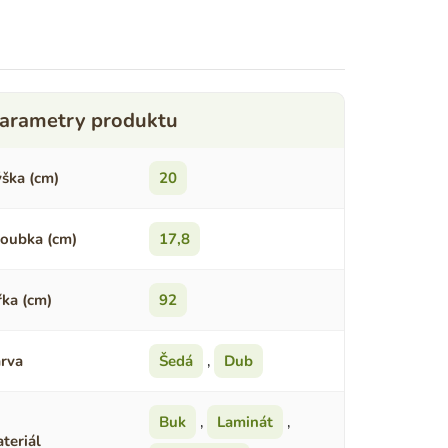
ška (cm)
20
oubka (cm)
17,8
řka (cm)
92
rva
Šedá
,
Dub
Buk
,
Laminát
,
teriál