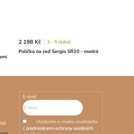
2 198 Kč
2 - 5 týdnů
Polička na zeď Sergio SR10 - modrá
kami
E-mail
Vložením e-mailu souhlasíte
s
podmínkami ochrany osobních
deme