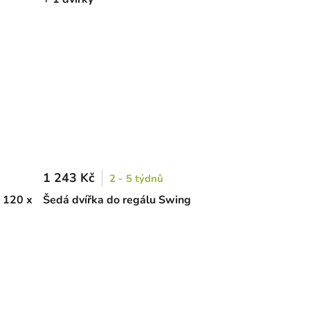
1 243 Kč
2 - 5 týdnů
 120 x
Šedá dvířka do regálu Swing