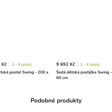
 Kč
9 692 Kč
2 - 5 týdnů
2 - 5 týdnů
tská postel Swing - 200 x
Šedá dětská postýlka Swing -
60 cm
Podobné produkty