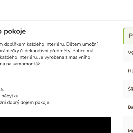
o pokoje
ým doplňkem každého interiéru. Dětem umožní
orámečky či dekorativní předměty. Police má
Vý
každého interiéru. Je vyrobena z masivního
ána na samomontáž.
Hl
á.
Ší
i nábytku.
azní dobrý dojem pokoje.
Ba
Ma