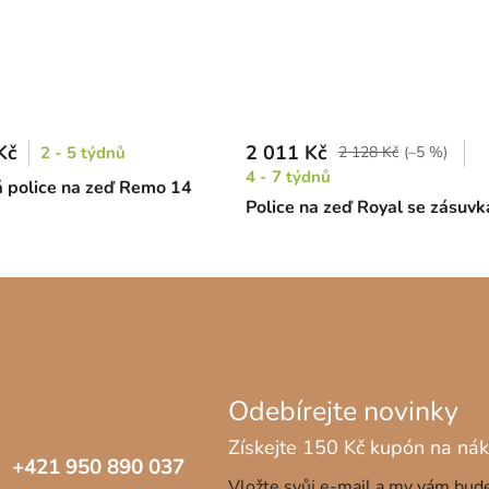
Kč
2 011 Kč
2 - 5 týdnů
2 128 Kč
(–5 %)
4 - 7 týdnů
 police na zeď Remo 14
Police na zeď Royal se zásuv
+421 950 890 037
Vložte svůj e-mail a my vám bu