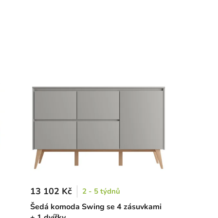
13 102 Kč
2 - 5 týdnů
Šedá komoda Swing se 4 zásuvkami
+ 1 dvířky