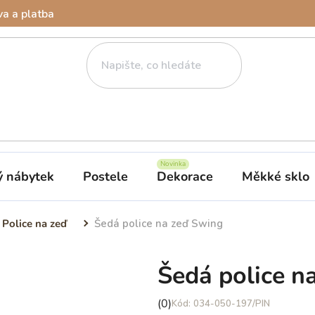
a a platba
ý nábytek
Postele
Dekorace
Měkké sklo
Police na zeď
Šedá police na zeď Swing
Šedá police n
Průměrné
(0)
034-050-197/PIN