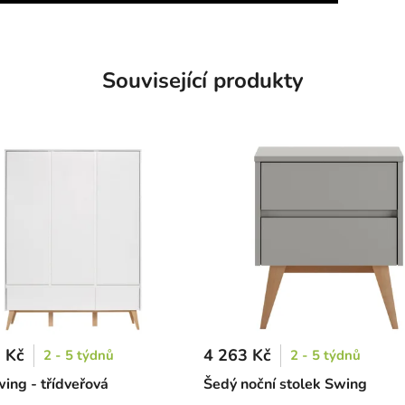
Související produkty
 Kč
4 263 Kč
2 - 5 týdnů
2 - 5 týdnů
wing - třídveřová
Šedý noční stolek Swing