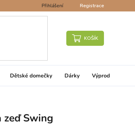
Přihlášení
Registrace
NÁKUPNÍ
KOŠÍK
Dětské domečky
Dárky
Výprodej %
a zeď Swing