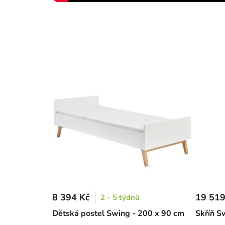
8 394 Kč
19 519
2 - 5 týdnů
Dětská postel Swing - 200 x 90 cm
Skříň S