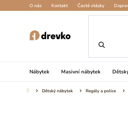
Přejít
O nás
Kontakt
Časté otázky
Doprav
na
obsah
Nábytek
Masivní nábytek
Dětsk
Dětský nábytek
Regály a police
Domů