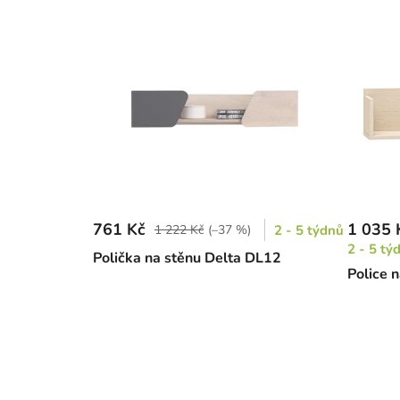
761 Kč
1 035 
1 222 Kč
(–37 %)
2 - 5 týdnů
2 - 5 tý
Polička na stěnu Delta DL12
Police 