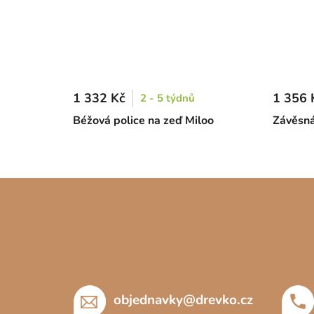
1 332 Kč
1 356 
2 - 5 týdnů
Béžová police na zeď Miloo
Závěsná
Z
á
p
a
t
í
objednavky
@
drevko.cz