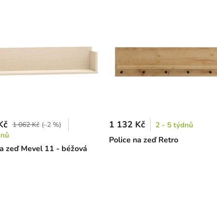
Kč
1 132 Kč
1 062 Kč
(–2 %)
2 - 5 týdnů
dnů
Police na zeď Retro
na zeď Mevel 11 - béžová