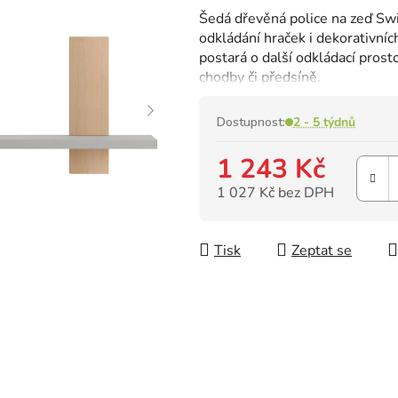
hodnocení
Šedá dřevěná police na zeď Sw
produktu
odkládání hraček i dekorativníc
je
postará o další odkládací prosto
0,0
chodby či předsíně.
z
5
hvězdiček.
Dostupnost:
2 - 5 týdnů
1 243 Kč
1 027 Kč bez DPH
Měrná cena:
Tisk
Zeptat se