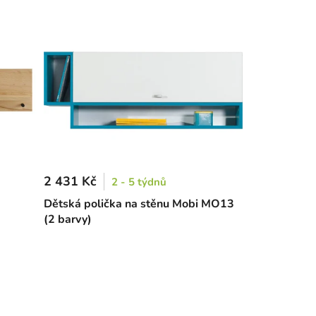
2 431 Kč
2 - 5 týdnů
Dětská polička na stěnu Mobi MO13
(2 barvy)