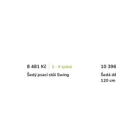
8 481 Kč
10 396
2 - 5 týdnů
Šedý psací stůl Swing
Šedá dě
120 cm